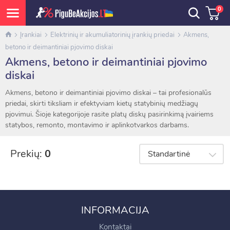
0
Įrankiai
Elektrinių ir akumuliatorinių įrankių priedai
Akmens,
betono ir deimantiniai pjovimo diskai
Akmens, betono ir deimantiniai pjovimo
diskai
Akmens, betono ir deimantiniai pjovimo diskai – tai profesionalūs
priedai, skirti tiksliam ir efektyviam kietų statybinių medžiagų
pjovimui. Šioje kategorijoje rasite platų diskų pasirinkimą įvairiems
statybos, remonto, montavimo ir aplinkotvarkos darbams.
Asortimente siūlomi deimantiniai diskai betonui, gelžbetoniui,
Prekių:
0
Standartinė
akmeniui, plytoms, trinkelėms, klinkeriui, keramikai ir kitoms
statybinėms medžiagoms pjauti. Aukštos kokybės deimantinis
segmentas užtikrina greitą pjovimą, tikslų rezultatą ir ilgą tarnavimo
laiką net intensyviomis darbo sąlygomis.
INFORMACIJA
Diskai pritaikyti naudoti su kampiniais šlifuokliais, plytelių
pjaustyklėmis, stacionariomis pjovimo staklėmis bei kita profesionalia
Kontaktai