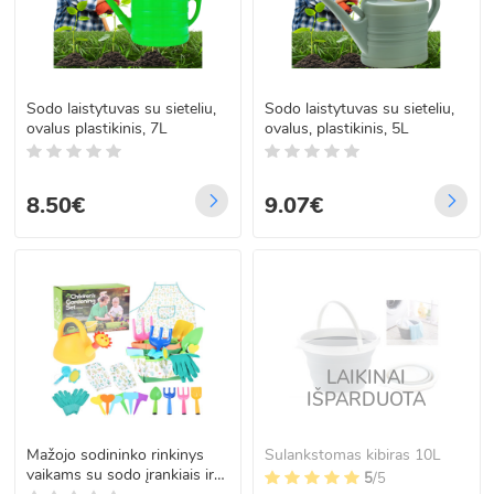
Sodo laistytuvas su sieteliu,
Sodo laistytuvas su sieteliu,
ovalus plastikinis, 7L
ovalus, plastikinis, 5L
8.50€
9.07€
LAIKINAI
IŠPARDUOTA
Mažojo sodininko rinkinys
Sulankstomas kibiras 10L
vaikams su sodo įrankiais ir
5
/5