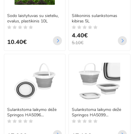
leidžia lengvai pasirinkti sprendimą pagal individualius poreikius.
Sodo laistytuvas su sieteliu,
Silikoninis sulankstomas
Rinkitės kibirus ir laistytuvus, kurie padės patogiai prižiūrėti augalus,
ovalus, plastikinis 10L
kibiras 5L
atlikti kasdienius sodo darbus ir užtikrinti tvarkingą bei prižiūrėtą
aplinką.
4.40€
10.40€
5.10€
Sulankstoma laikymo dėžė
Sulankstoma laikymo dėžė
Springos HA5096
Springos HA5099
31.5x24.1x18cm 10l
29.3x24.2x17cm 10l