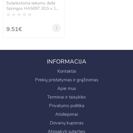
Sulankstoma laikymo dėžė
Springos HA5097 20,5 x 12
x 16,5 cm, 3 l
9.51€
INFORMACIJA
Kontaktai
Prekių pristatymas ir grąžinimas
Apie mus
Terminai ir taisyklės
Privatumo politika
Atsiliepimai
Dovanų kuponas
Atsisakyti sutarties