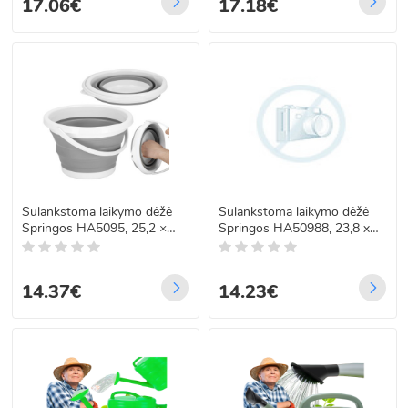
17.06€
17.18€
Sulankstoma laikymo dėžė
Sulankstoma laikymo dėžė
Springos HA5095, 25,2 ×
Springos HA50988, 23,8 x
18,8 × 15,5 cm, 5 l
19 x 14 cm, 5 l
14.37€
14.23€