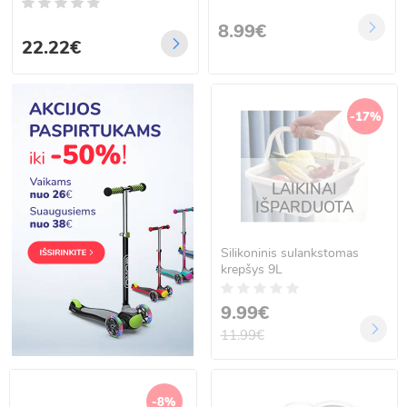
kaktusų motyvu ZA5920
8.99€
22.22€
-17%
LAIKINAI
IŠPARDUOTA
Silikoninis sulankstomas
krepšys 9L
9.99€
11.99€
-8%