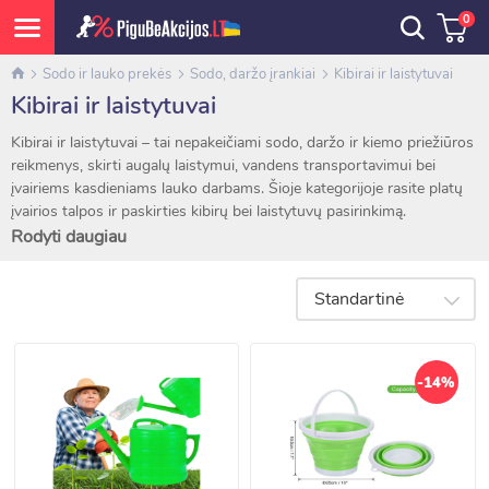
0
Sodo ir lauko prekės
Sodo, daržo įrankiai
Kibirai ir laistytuvai
Kibirai ir laistytuvai
Kibirai ir laistytuvai – tai nepakeičiami sodo, daržo ir kiemo priežiūros
reikmenys, skirti augalų laistymui, vandens transportavimui bei
įvairiems kasdieniams lauko darbams. Šioje kategorijoje rasite platų
įvairios talpos ir paskirties kibirų bei laistytuvų pasirinkimą.
Rodyti daugiau
Asortimente siūlomi plastikiniai ir metaliniai kibirai, klasikiniai bei
dekoratyviniai laistytuvai, skirtingų dydžių modeliai gėlėms, daržui,
Standartinė
šiltnamiui ar sodo augalams prižiūrėti. Patogios rankenos ir
ergonomiškas dizainas užtikrina komfortišką naudojimą.
Laistytuvai leidžia tiksliai ir tolygiai paskirstyti vandenį, padedant
-14%
palaikyti optimalias augalų augimo sąlygas. Kibirai praverčia ne tik
vandeniui nešti, bet ir įvairioms sodo bei buities užduotims atlikti.
Kokybiški gaminiai pagaminti iš atsparių ir ilgaamžių medžiagų, todėl
puikiai tinka naudoti lauko sąlygomis. Įvairūs dydžiai ir modeliai