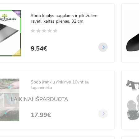
Sodo kaplys augalams ir piktžolėms
ravėti, kaltas plienas, 32 cm
 LED lempučių kalėdinė
lianda - 22m
5
/5
99€
00€
9.54€
 LED vielos užuolaida
nuotoliniu valdymu
3m
Sodo įrankių rinkinys 10vnt su
lagaminėliu
.99€
99€
LAIKINAI IŠPARDUOTA
17.99€
LED Varvekliai storu
du FLASH 11m
.99€
99€