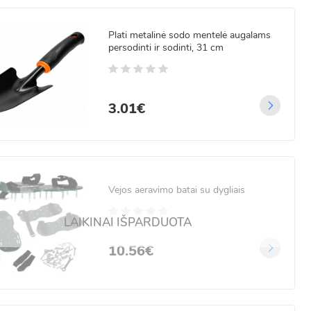
Plati metalinė sodo mentelė augalams
persodinti ir sodinti, 31 cm
3.01€
Vejos aeravimo batai su dygliais
LAIKINAI IŠPARDUOTA
10.56€