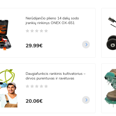
t rasite įvairius priedus ir papildomus aksesuarus efektyvesniam darbui sod
bei dekoratyvinius augalus viso sezono metu.
Nerūdijančio plieno 14 dalių sodo
įrankių rinkinys ONEX OX-651
emės purenimo ir ravėjimo įrankius profesionaliai bei patogiai aplinkos pr
šalinimu ir bendra sodo priežiūra.
29.99€
Daugiafunkcis rankinis kultivatorius –
dirvos purentuvas ir ravėtuvas
20.06€