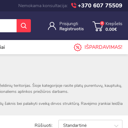
+370 607 75509
Nemokama konsultacija:
Prisijungti
Krepšelis
0
Registruotis
0.00€
iai
IŠPARDAVIMAS!
želdinių teritorijas. Šioje kategorijoje rasite platų purentuvų, kauptukų,
esionaliems aplinkos priežiūros darbams.
 šaknis bei palaikyti sveiką dirvos struktūrą. Ravėjimo įrankiai leidžia
plinką.
ą bei ilgaamžį naudojimą net intensyvesnių darbų metu. Įvairūs
Rūšiuoti:
Standartinė
reikiams.