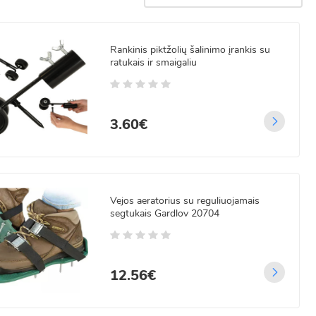
e ar darže. Kokybiški įrankiai leidžia lengviau prižiūrėti lysves,
Rankinis piktžolių šalinimo įrankis su
ratukais ir smaigaliu
iežiūrai. Platus modelių pasirinkimas padės lengvai pasirūpinti dirvos
3.60€
Vejos aeratorius su reguliuojamais
segtukais Gardlov 20704
12.56€