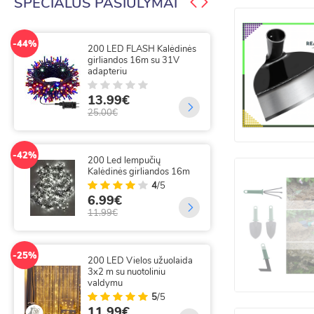
SPECIALŪS PASIŪLYMAI
Apranga ir aksesuarai
-44%
-50%
Šildymas, vėdinimas,
200 LED FLASH Kalėdinės
300
girliandos 16m su 31V
gir
santechnika
adapteriu
9.
Kanceliarija, biurui ir mokyklai
13.99€
20.
25.00€
-25%
300
-42%
200 Led lempučių
su 
Kalėdinės girliandos 16m
3x
4
/5
6.99€
14
11.99€
19.
-25%
-49%
200 LED Vielos užuolaida
300
3x2 m su nuotoliniu
lai
valdymu
5
/5
35
11.99€
69.