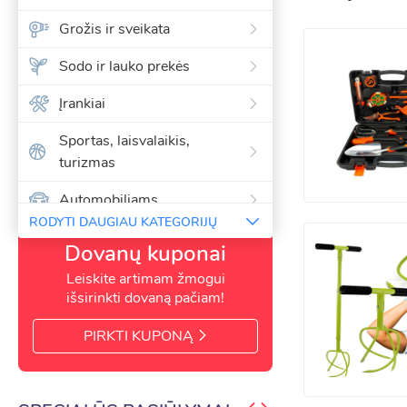
Grožis ir sveikata
Kategorijoje taip pa
daržus, šiltnamius 
Sodo ir lauko prekės
Rinkitės patikimus ž
Įrankiai
purenimu, piktžolių 
Sportas, laisvalaikis,
Rodyti daugiau
turizmas
Automobiliams
RODYTI DAUGIAU KATEGORIJŲ
Kalėdinės girliandos ir
Dovanų kuponai
dekoracijos
Leiskite artimam žmogui
Paspirtukai, riedlentės, riedžiai
išsirinkti dovaną pačiam!
Šventėms ir vakarėliams,
PIRKTI KUPONĄ
dovanos
Vasaros ir paplūdimio prekės