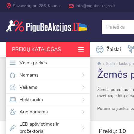
Savanorių pr. 286, Kaunas
info@pigubeakcijos.lt
Žaislai
PREKIŲ KATALOGAS
Visos prekės
Sodo ir lauko p
Žemės p
Namams
RODYTI DAUGIAU KATEGORIJŲ
Vaikams
Žemės purenimo ir rav
ravėtuvų ir kitų dir
Elektronika
Purenimo įrankiai pa
Augintiniams
greitai ir patogiai š
LED apšvietimas ir
Ergonomiškos ranken
Prekių:
10
prožektoriai
rankiniai purentuvai