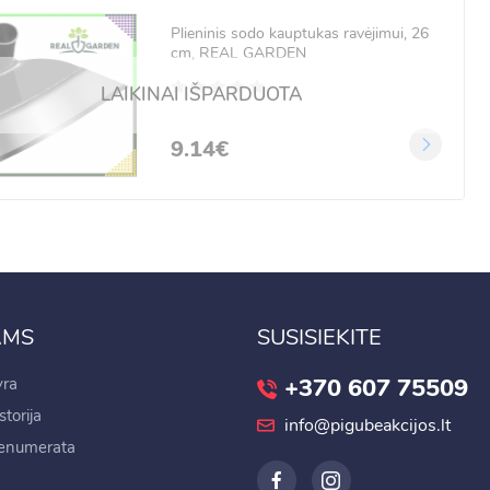
Plieninis sodo kauptukas ravėjimui, 26
cm, REAL GARDEN
LAIKINAI IŠPARDUOTA
9.14€
AMS
SUSISIEKITE
+370 607 75509
ra
torija
info@pigubeakcijos.lt
renumerata