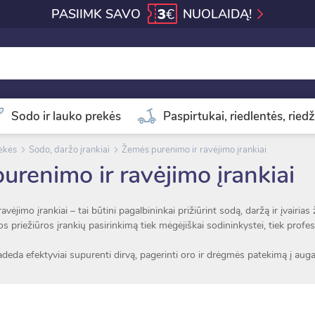
3
€
PASIIMK SAVO
NUOLAIDĄ!
Sodo ir lauko prekės
Paspirtukai, riedlentės, riedž
rekės
Sodo, daržo įrankiai
Žemės purenimo ir ravėjimo įrankiai
urenimo ir ravėjimo įrankiai
ėjimo įrankiai – tai būtini pagalbininkai prižiūrint sodą, daržą ir įvairias 
vos priežiūros įrankių pasirinkimą tiek mėgėjiškai sodininkystei, tiek prof
deda efektyviai supurenti dirvą, pagerinti oro ir drėgmės patekimą į augalų
alinti piktžoles, sumažina fizinį krūvį ir padeda palaikyti tvarkingą augalų a
os, lengvos konstrukcijos ir kokybiškos medžiagos užtikrina komfortišk
, kauptukai ir ravėtuvai pritaikyti skirtingiems dirvos tipams bei darbo po