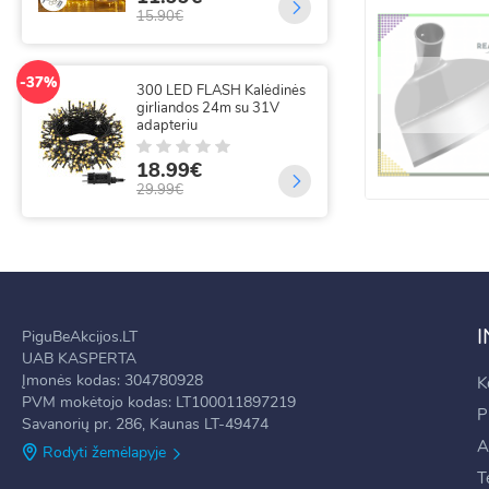
15.90€
-14%
320
-37%
300 LED FLASH Kalėdinės
su 
girliandos 24m su 31V
m
adapteriu
18
18.99€
21.
29.99€
PiguBeAkcijos.LT
UAB KASPERTA
Įmonės kodas: 304780928
K
PVM mokėtojo kodas: LT100011897219
P
Savanorių pr. 286, Kaunas LT-49474
A
Rodyti žemėlapyje
T