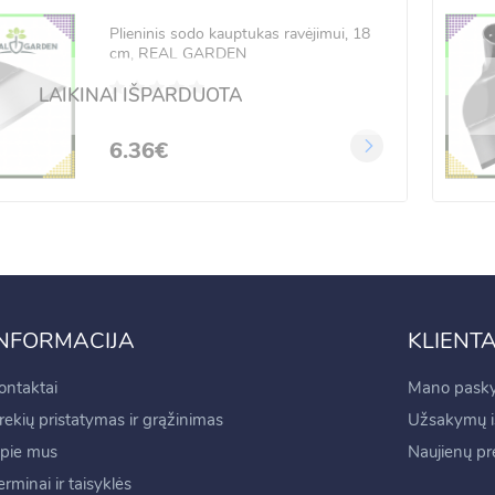
Plieninis sodo kauptukas ravėjimui, 18
cm, REAL GARDEN
 LED vielos užuolaida
nuotoliniu valdymu 5x2
LAIKINAI IŠPARDUOTA
6.36€
.99€
99€
INFORMACIJA
KLIENT
ontaktai
Mano pasky
rekių pristatymas ir grąžinimas
Užsakymų is
pie mus
Naujienų p
erminai ir taisyklės