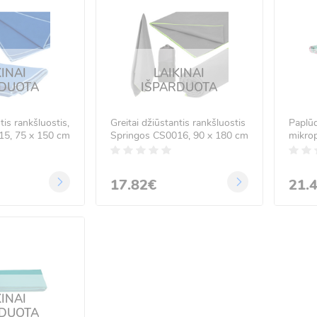
KINAI
LAIKINAI
RDUOTA
IŠPARDUOTA
tis rankšluostis,
Greitai džiūstantis rankšluostis
Paplūd
15, 75 x 150 cm
Springos CS0016, 90 x 180 cm
mikrop
džiūst
raštas
180 c
17.82€
21.
KINAI
RDUOTA