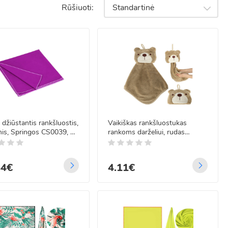
Rūšiuoti:
Standartinė
bu, ar ieškote minkštų vonios rankšluosčių, ar praktiškų virtuvės, mūsų
i džiūstantis rankšluostis,
Vaikiškas rankšluostukas
inis, Springos CS0039, 75
rankoms darželiui, rudas
 cm
meškiukas 42x25cm
84€
4.11€