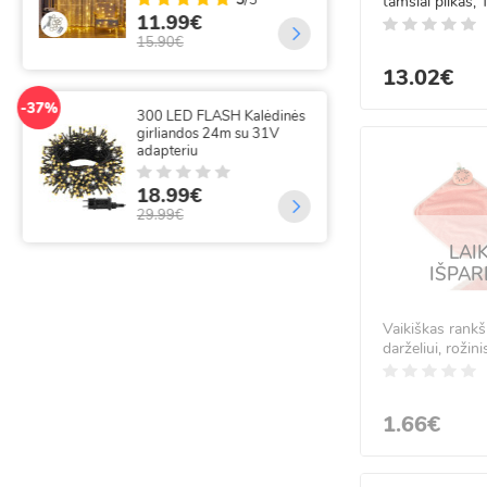
tamsiai pilkas,
35
11.99€
cm
69.
15.90€
13.02€
-14%
320
-37%
300 LED FLASH Kalėdinės
su 
girliandos 24m su 31V
m
adapteriu
18
18.99€
21.
29.99€
LAI
IŠPA
Vaikiškas rank
darželiui, rožin
30 cm
1.66€