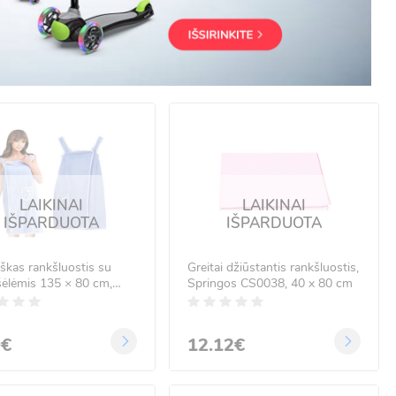
LAIKINAI
LAIKINAI
IŠPARDUOTA
IŠPARDUOTA
škas rankšluostis su
Greitai džiūstantis rankšluostis,
šėlėmis 135 × 80 cm,
Springos CS0038, 40 x 80 cm
as
9€
12.12€