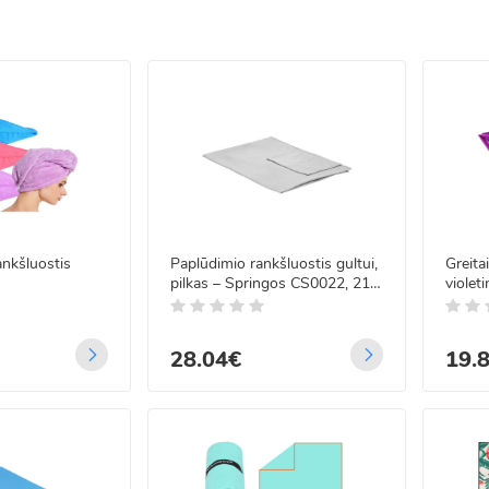
džia juos priderinti prie virtuvės interjero.
 mūsų rankšluosčius?
vų ir medžiagų pasirinkimas.
– medvilnė, bambukas, mikropluoštas.
 prižiūrimi gaminiai.
, tiek dovanai.
etu – tai patogus ir greitas būdas atnaujinti savo namų tekstilę. Nesvar
platų pasirinkimą už prieinamą kainą.
ankšluostis
Paplūdimio rankšluostis gultui,
Greita
pilkas – Springos CS0022, 210
violet
x 75 cm
x 150
28.04€
19.