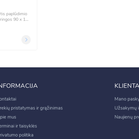
ntis paplūdimio
pringos 90 x 180
INFORMACIJA
KLIENT
ontaktai
Mano pasky
rekių pristatymas ir grąžinimas
Užsakymų is
pie mus
Naujienų p
erminai ir taisyklės
rivatumo politika