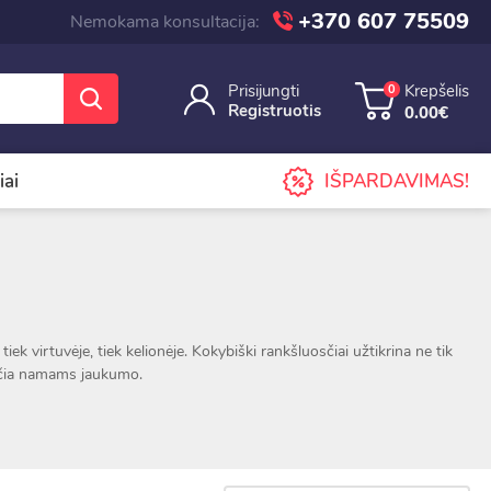
+370 607 75509
Nemokama konsultacija:
Prisijungti
Krepšelis
0
Registruotis
0.00€
iai
IŠPARDAVIMAS!
iek virtuvėje, tiek kelionėje. Kokybiški rankšluosčiai užtikrina ne tik
kiančia namams jaukumo.
ių rankšluosčiai – nuo mažų veido iki didelių vonios – leis sukurti
iovina indus ir yra praktiškas pagalbininkas gaminant maistą. Įvairūs