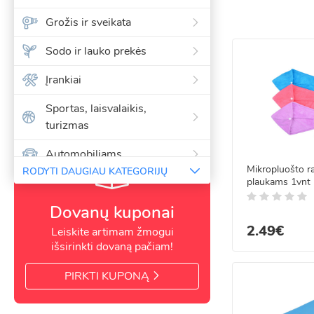
raštai ir spalvos lei
Grožis ir sveikata
Kodėl verta rinktis
Platus dydžių, spal
Sodo ir lauko prekės
Kokybiški audiniai 
Ilgaamžiai ir lengvai
Įrankiai
Tinka tiek kasdienai
Sportas, laisvalaikis,
Rankšluosčiai intern
turizmas
parduotuvėje rasite 
Automobiliams
Mikropluošto r
RODYTI DAUGIAU KATEGORIJŲ
Kalėdinės girliandos ir
plaukams 1vnt
dekoracijos
Dovanų kuponai
Paspirtukai, riedlentės, riedžiai
2.49€
Leiskite artimam žmogui
išsirinkti dovaną pačiam!
Šventėms ir vakarėliams,
dovanos
PIRKTI KUPONĄ
Vasaros ir paplūdimio prekės