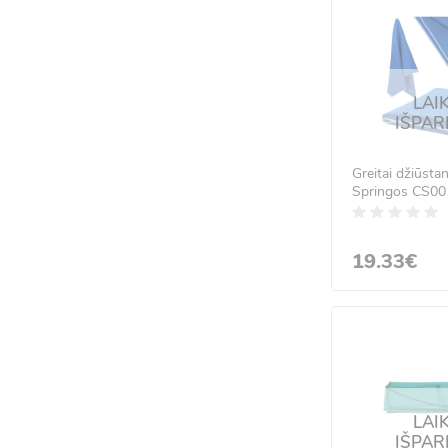
LAI
IŠPA
Greitai džiūstan
Springos CS00
19.33€
LAI
IŠPA