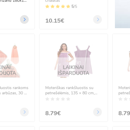
 Trizand 180x100
chalatas
.99€
99€
5
/5
10.15€
 LED vielos užuolaida
nuotoliniu valdymu 5x2
.99€
99€
KINAI
LAIKINAI
RDUOTA
IŠPARDUOTA
šluostis rankoms
Moteriškas rankšluostis su
Moteri
is arbūzas, 30 x
petnešėlėmis, 135 × 80 cm,
petne
rožinis
mėlyn
8.79€
8.7