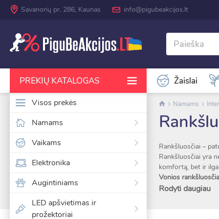
Savanorių pr. 286, Kaunas
info@pigubeakcijos.lt
Žaislai
PREKIŲ KATALOGAS
Visos prekės
Namams
Inter
Rankšlu
Namams
RODYTI DAUGIAU KATEGORIJŲ
Vaikams
Rankšluosčiai – pat
Rankšluosčiai yra ne
Elektronika
komfortą, bet ir ilg
Vonios rankšluosči
Augintiniams
Minkšti ir švelnūs v
Rodyti daugiau
patogią ir stilingą a
LED apšvietimas ir
Virtuvės rankšluosč
prožektoriai
Virtuvės rankšluosč