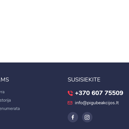
AMS
SUSISIEKITE
+370 607 75509
ra
torija
info@pigubeakcijos.lt
renumerata