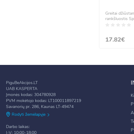
Greitai džiūsta
rankšluostis S
cm CS0117
17.82€
PiguBeAkcijos.LT
UAB KASPERTA
Įmonės kodas: 304780928
K
PVM mokėtojo kodas: LT100011897219
P
Savanorių pr. 286, Kaunas LT-49474
A
Rodyti žemėlapyje
T
Darbo laikas:
P
I-V: 10:00-18:00