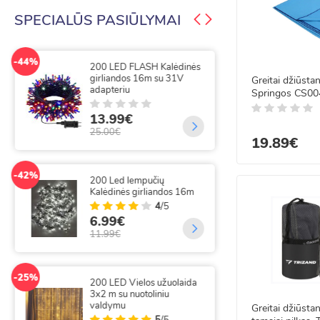
Apranga ir aksesuarai
SPECIALŪS PASIŪLYMAI
Šildymas, vėdinimas,
-44%
-50%
santechnika
200 LED FLASH Kalėdinės
300
girliandos 16m su 31V
gir
Greitai džiūstan
adapteriu
Kanceliarija, biurui ir mokyklai
Springos CS00
9.
13.99€
20.
25.00€
19.89€
-25%
300
-42%
200 Led lempučių
su 
Kalėdinės girliandos 16m
3x
4
/5
6.99€
14
11.99€
19.
-25%
-49%
200 LED Vielos užuolaida
300
3x2 m su nuotoliniu
lai
valdymu
Greitai džiūstan
5
/5