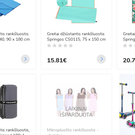
 LED lempučių kalėdinė
lianda - 22m
tis rankšluostis
Greitai džiūstantis rankšluostis
Greita
5
/5
40, 90 x 180 cm
Springos CS0115, 75 x 150 cm
Spring
99€
CS01
00€
15.81€
20.
 LED vielos užuolaida
nuotoliniu valdymu
3m
.99€
99€
LAIKINAI
IŠPARDUOTA
LED Varvekliai storu
du FLASH 11m
tis rankšluostis,
Mikropluošto rankšluostis -