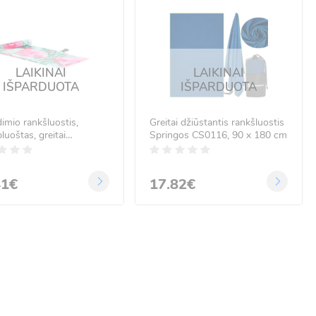
LAIKINAI
LAIKINAI
IŠPARDUOTA
IŠPARDUOTA
imio rankšluostis,
Greitai džiūstantis rankšluostis
luoštas, greitai
Springos CS0116, 90 x 180 cm
antis, arbūzų ir lapų
, Springos CS0118, 90 x
m
41€
17.82€