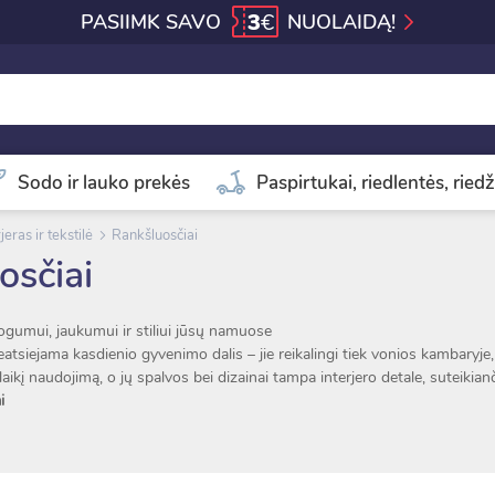
3
€
PASIIMK SAVO
NUOLAIDĄ!
Sodo ir lauko prekės
Paspirtukai, riedlentės, riedž
jeras ir tekstilė
Rankšluosčiai
osčiai
ogumui, jaukumui ir stiliui jūsų namuose
atsiejama kasdienio gyvenimo dalis – jie reikalingi tiek vonios kambaryje, t
alaikį naudojimą, o jų spalvos bei dizainai tampa interjero detale, sutei
ai
onios rankšluosčiai suteiks malonią patirtį po dušo ar vonios. Įvairių dydž
plinką.
iai
iai yra nepakeičiami kiekvienuose namuose. Jie padeda palaikyti švarą, dž