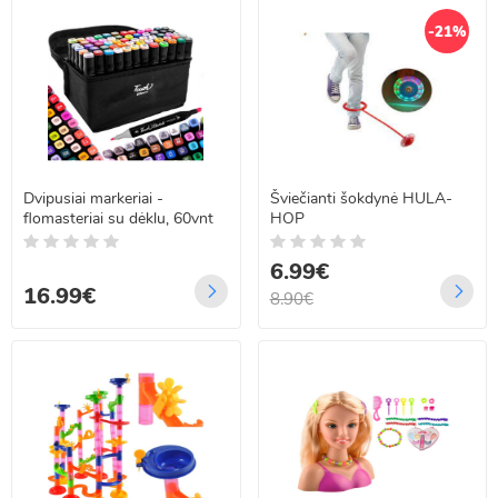
-21%
Dvipusiai markeriai -
Šviečianti šokdynė HULA-
flomasteriai su dėklu, 60vnt
HOP
6.99€
16.99€
8.90€