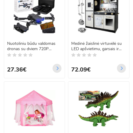
Nuotoliniu būdu valdomas
Medinė žaislinė virtuvėlė su
dronas su dviem 720P
LED apšvietimu, garsais ir
kameromis, headless režimu
priedais Kruzzel 22114 XL
ir grafitiniu dėklu, E99 Pro
27.36€
72.09€