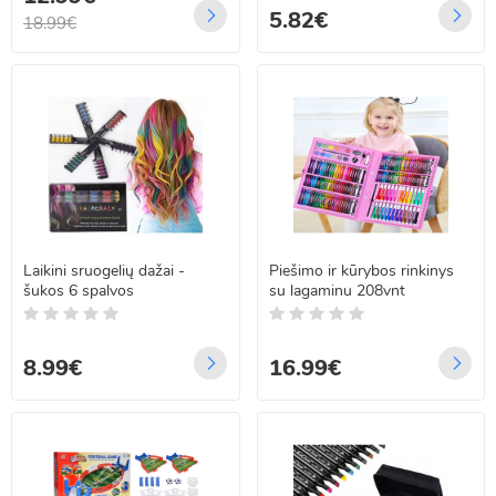
5.82€
18.99€
Laikini sruogelių dažai -
Piešimo ir kūrybos rinkinys
šukos 6 spalvos
su lagaminu 208vnt
8.99€
16.99€