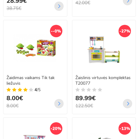
28.99€
42.00€
38.75€
--0%
-27%
Žaidimas vaikams Tik tak
Žaislinis virtuvės komplektas
liežuvis
T20077
4
/5
8.00€
89.99€
8.00€
122.50€
-20%
-13%