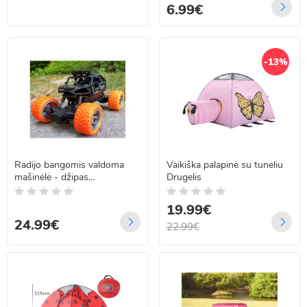
6.99€
-13%
Radijo bangomis valdoma
Vaikiška palapinė su tuneliu
mašinėlė - džipas
Drugelis
MANIACAL
19.99€
24.99€
22.99€