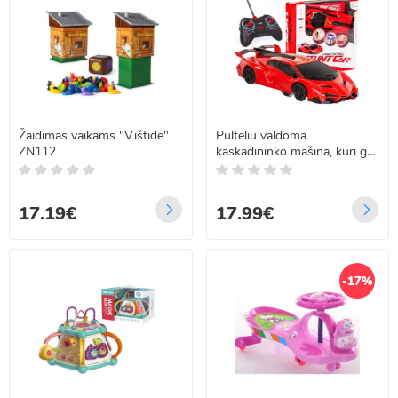
Žaidimas vaikams "Vištidė"
Pulteliu valdoma
ZN112
kaskadininko mašina, kuri gali
važiuoti sienomis - raudona
17.19€
17.99€
-17%