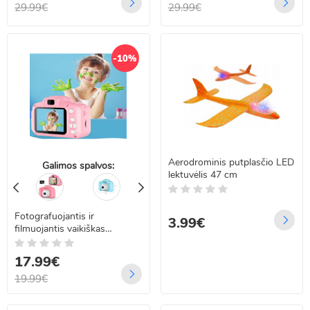
29.99€
29.99€
-10%
Aerodrominis putplasčio LED
Galimos spalvos:
lektuvėlis 47 cm
Fotografuojantis ir
3.99€
filmuojantis vaikiškas
fotoaparatas su ekranu
17.99€
19.99€