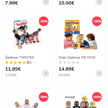
7.99€
15.00€
-30%
-38%
Žaidimas TWISTER
Stalo žaidimas PIE FACE
5
/5
11.95€
14.89€
17.00€
24.00€
-56%
-60%