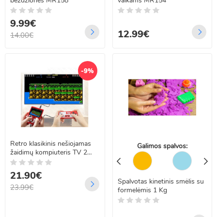
bezdžionės MR158
vaikams MR154
9.99€
12.99€
14.00€
-9%
Retro klasikinis nešiojamas
Galimos spalvos:
žaidimų kompiuteris TV 2
Players
21.90€
Spalvotas kinetinis smėlis su
23.99€
formelėmis 1 Kg