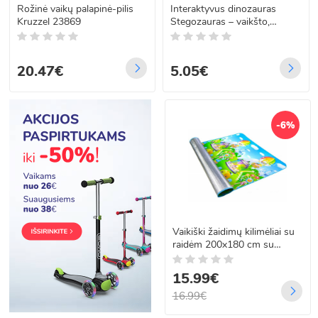
Rožinė vaikų palapinė-pilis
Interaktyvus dinozauras
Kruzzel 23869
Stegozauras – vaikšto,
šviečia ir riaumoja, 28 cm x 8
cm x 13 cm
20.47€
5.05€
-6%
Vaikiški žaidimų kilimėliai su
raidėm 200x180 cm su
apsaugine folija
nepraleidžiančia šalčio ir
15.99€
drėgmės
16.99€