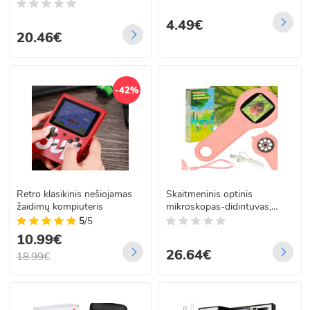
22461
4.49€
20.46€
-42%
Retro klasikinis nešiojamas
Skaitmeninis optinis
žaidimų kompiuteris
mikroskopas-didintuvas,
rožinis, 500x, 2 MP
5
/5
10.99€
26.64€
18.99€