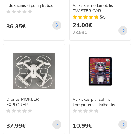
Edukacinis 6 pusių kubas
Vaikiškas riedamobilis
TWISTER CAR
5
/5
24.00€
36.35€
28.99€
Dronas PIONEER
Vaikiškas planšetinis
EXPLORER
kompiuteris - kalbantis
katinas Tomas
37.99€
10.99€