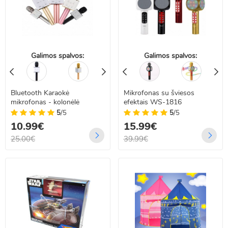
Galimos spalvos:
Galimos spalvos:
Bluetooth Karaokė
Mikrofonas su šviesos
mikrofonas - kolonėlė
efektais WS-1816
5
/5
5
/5
10.99€
15.99€
25.00€
39.99€