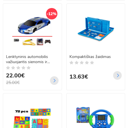
-12%
Lenktyninis automobilis
Kompaktiškas žaidimas
važiuojantis sienomis ir
grindimis WALL CAR
22.00€
13.63€
25.00€