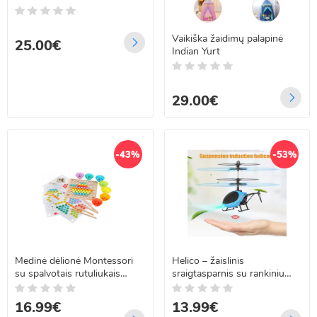
Vaikiška žaidimų palapinė
25.00€
Indian Yurt
29.00€
-43%
-53%
Medinė dėlionė Montessori
Helico – žaislinis
su spalvotais rutuliukais
sraigtasparnis su rankiniu
BEAD HOLDER
valdymu
16.99€
13.99€