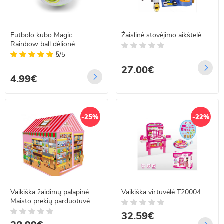
Futbolo kubo Magic
Žaislinė stovėjimo aikštelė
Rainbow ball dėlionė
5
/5
27.00€
4.99€
-25%
-22%
Vaikiška žaidimų palapinė
Vaikiška virtuvėlė T20004
Maisto prekių parduotuvė
32.59€