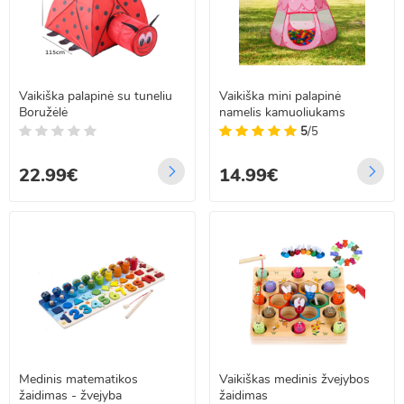
Vaikiška palapinė su tuneliu
Vaikiška mini palapinė
Boružėlė
namelis kamuoliukams
5
/5
22.99€
14.99€
Medinis matematikos
Vaikiškas medinis žvejybos
žaidimas - žvejyba
žaidimas