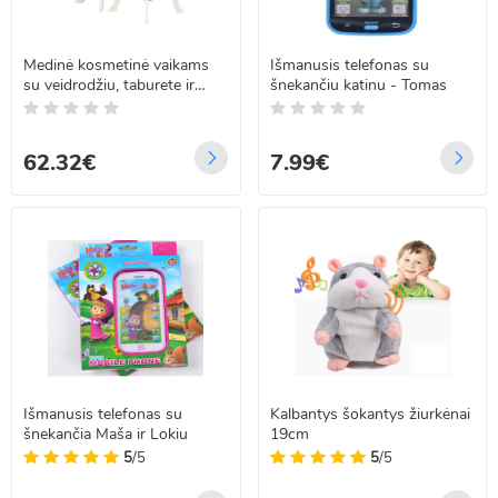
Medinė kosmetinė vaikams
Išmanusis telefonas su
su veidrodžiu, taburete ir
šnekančiu katinu - Tomas
priedais LULILO Bella
62.32€
7.99€
Išmanusis telefonas su
Kalbantys šokantys žiurkėnai
šnekančia Maša ir Lokiu
19cm
5
/5
5
/5