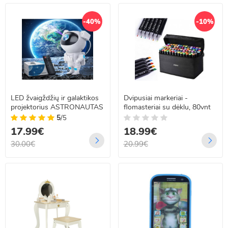
-40%
-10%
LED žvaigždžių ir galaktikos
Dvipusiai markeriai -
projektorius ASTRONAUTAS
flomasteriai su dėklu, 80vnt
5
/5
17.99€
18.99€
30.00€
20.99€