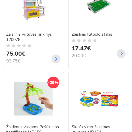
Žaislinis virtuvės rinkinys
Žaislinis futbolo stalas
T20078
17.47€
75.00€
20.00€
93.75€
-29%
Žaidimas vaikams Pašėlusios
Skaičiavimo žaidimas