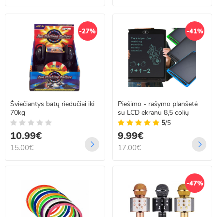
-27%
-41%
Šviečiantys batų riedučiai iki
Piešimo - rašymo planšetė
70kg
su LCD ekranu 8,5 colių
5
/5
10.99€
9.99€
15.00€
17.00€
-47%