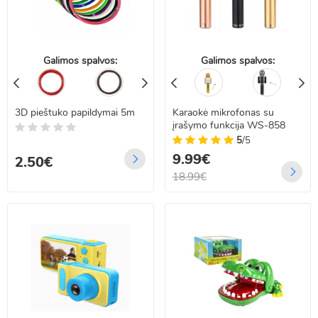
Galimos spalvos:
Galimos spalvos:
3D pieštuko papildymai 5m
Karaokė mikrofonas su
įrašymo funkcija WS-858
5
/5
9.99€
2.50€
18.99€