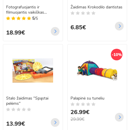
Fotografuojantis ir
Žaidimas Krokodilo dantistas
filmuojantis vaikiškas
fotoaparatas
5
/5
6.85€
18.99€
-10%
Stalo žaidimas "Spąstai
Palapinė su tuneliu
pelėms"
26.99€
29.99€
13.99€