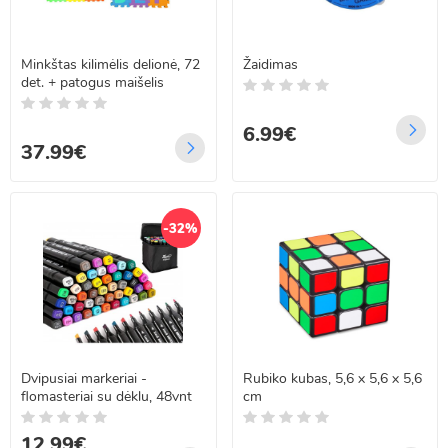
Minkštas kilimėlis delionė, 72
Žaidimas
det. + patogus maišelis
6.99€
37.99€
-32%
Dvipusiai markeriai -
Rubiko kubas, 5,6 x 5,6 x 5,6
flomasteriai su dėklu, 48vnt
cm
12.99€