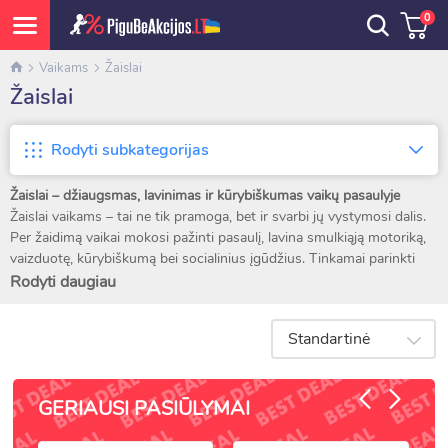
0
Vaikams
Žaislai
Žaislai
Rodyti subkategorijas
Žaislai – džiaugsmas, lavinimas ir kūrybiškumas vaikų pasaulyje
Žaislai vaikams – tai ne tik pramoga, bet ir svarbi jų vystymosi dalis.
Per žaidimą vaikai mokosi pažinti pasaulį, lavina smulkiąją motoriką,
vaizduotę, kūrybiškumą bei socialinius įgūdžius. Tinkamai parinkti
žaislai skatina vaiką domėtis, mąstyti, bendrauti ir tobulėti. Todėl
Rodyti daugiau
žaislai – tai ne tik linksmas laiko leidimo būdas, bet ir investicija į
vaiko raidą bei emocinę gerovę.
Standartinė
Kiekvienam amžiui – tinkamas žaislas
Mažiesiems kūdikiams siūlomi lavinamieji ir sensoriniai žaislai, kurie
GERIAUSI PASIŪLYMAI
padeda pažinti spalvas, formas, garsus ir tekstūras. Tai barškučiai,
žaidimų kilimėliai, minkšti kamuoliukai ir pliušiniai draugai.
Vyresniems vaikams tinka kūrybiniai ir konstravimo žaislai,