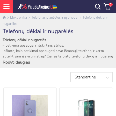
0
Elektronika
Telefonai, planšetės ir jų priedai
Telefonų dėklai ir
nugarėlės
Telefonų dėklai ir nugarėlės
Telefonų dėklai ir nugarėlės
– patikima apsauga ir išskirtinis stilius.
Ieškote, kaip patikimai apsaugoti savo išmanųjį telefoną ir kartu
suteikti jam išskirtinį stilių? Čia rasite platų telefonų dėklų ir nugarėlių
pasirinkimą, pritaikytą populiariausiems modeliams – iPhone,
Rodyti daugiau
Samsung Galaxy, Xiaomi, Huawei, OnePlus ir daugeliui kitų.
Mūsų asortimente rasite:
Standartinė
Silikoninius dėklus – lankstūs, malonūs liesti ir puikiai
priglundantys prie telefono.
Kietus plastikinius dėklus – tvirta apsauga nuo smūgių ir
įbrėžimų.
Odiniai dėklai – elegantiškas pasirinkimas norintiems
profesionalaus įvaizdžio.