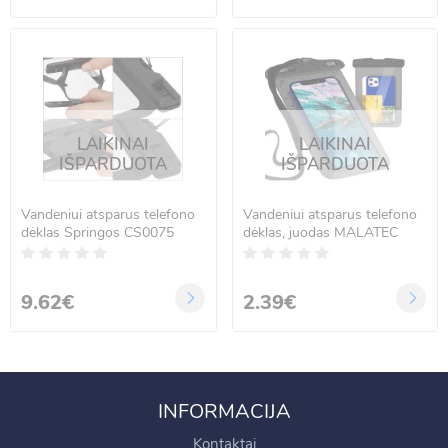
LAIKINAI
LAIKINAI
IŠPARDUOTA
IŠPARDUOTA
Vandeniui atsparus telefono
Vandeniui atsparus telefono
dėklas Springos CS0075
dėklas, juodas MALATEC
9.62€
2.39€
INFORMACIJA
Kontaktai