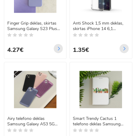
Permatomos nugarėlės – išlaiko originalų telefono dizainą.
Atsparūs smūgiams modeliai – maksimaliai apsaugo aktyviai
gyvenantiems.
Finger Grip dėklas, skirtas
Anti Shock 1,5 mm dėklas,
Visi dėklai ir nugarėlės yra suderinti su laidiniu ir belaidžiu įkrovimu,
Samsung Galaxy S23 Plus
skirtas iPhone 14 6,1
todėl užtikrina maksimalų patogumą kasdien. Pasirinkite tinkamą
violetinis
skaidrus
dydį ir modelį savo telefonui ir suteikite jam apsaugą bei stilių už
prieinamą kainą.
4.27€
1.35€
Airy telefono dėklas
Smart Trendy Cactus 1
Samsung Galaxy A53 5G
telefono dėklas Samsung
violetinė
Galaxy S23 Ultra