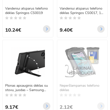
Vandeniui atsparus telefono
Vandeniui atsparus telefono
dėklas Springos CS0019
dėklas Springos CS0017, 18
x 11 cm
10.24€
9.40€
LAIKINAI
IŠPARDUOTA
Plonas apsauginis dėklas su
Neperšlampamas telefono
stovu, juodas – Samsung
dėklas
Galaxy S24 Ultra
9.17€
2.12€