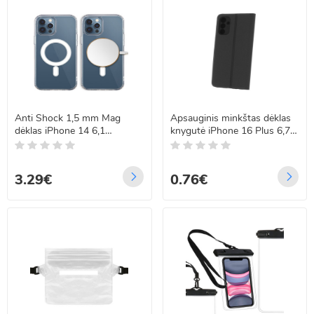
Anti Shock 1,5 mm Mag
Apsauginis minkštas dėklas
dėklas iPhone 14 6,1
knygutė iPhone 16 Plus 6,7
skaidrus big hole
juodas
3.29€
0.76€