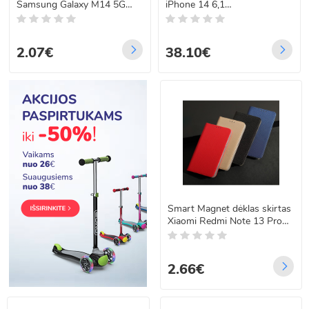
Samsung Galaxy M14 5G
iPhone 14 6,1
black
KLHCP14SG2CPS silver
harddėklas Glitter Choupette
Patch
2.07€
38.10€
Smart Magnet dėklas skirtas
Xiaomi Redmi Note 13 Pro
4G / Poco M6 Pro auksinis
2.66€