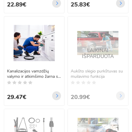
22.89€
25.83€
LAIKINAI
IŠPARDUOTA
Kanalizacijos vamzdžių
Aukšto slėgio purkštuvas su
valymo ir atkimšimo žarna su
muilavimo funkcija
adapteriais, 20 m
29.47€
20.99€