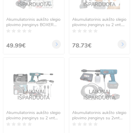
IŠPARDUOTA
IŠPARDUOTA
Akumuliatorinis aukšto slėgio
Akumuliatorinis aukšto slėgio
plovimo įrenginys BOXER
plovimo įrenginys su 2 vnt.
BX-3262
akumuliatoriais ir LCD
ekranu, 21V, 50 bar, 500 W,
RC-K-569
49.99€
78.73€
LAIKINAI
LAIKINAI
IŠPARDUOTA
IŠPARDUOTA
Akumuliatorinis aukšto slėgio
Akumuliatorinis aukšto slėgio
plovimo įrenginys su 2 vnt
plovimo įrenginys su 2vnt
24V akumuliatoriais BOXER
akumuliatoriais 48V 80bar
BX-3264
BOXER BX-7012