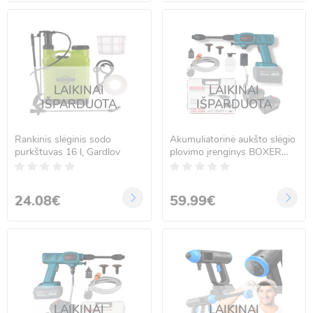
LAIKINAI
LAIKINAI
IŠPARDUOTA
IŠPARDUOTA
Rankinis slėginis sodo
Akumuliatorinė aukšto slėgio
purkštuvas 16 l, Gardlov
plovimo įrenginys BOXER
BX-3263
24.08€
59.99€
LAIKINAI
LAIKINAI