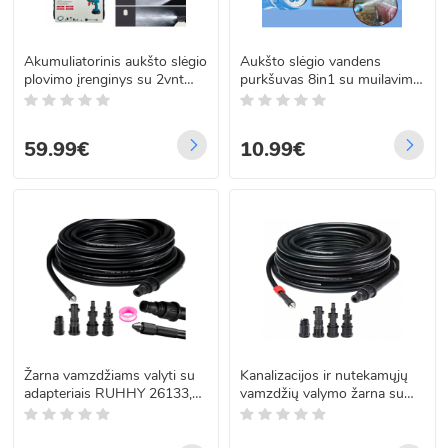
Akumuliatorinis aukšto slėgio
Aukšto slėgio vandens
plovimo įrenginys su 2vnt
purkšuvas 8in1 su muilavimo
akumuliatoriais BOXER BX-
funkcija
7011
59.99€
10.99€
Žarna vamzdžiams valyti su
Kanalizacijos ir nutekamųjų
adapteriais RUHHY 26133,
vamzdžių valymo žarna su
20 m
adapteriais, 15 m