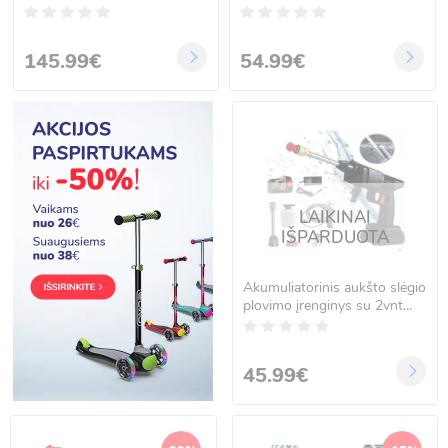
BOXER BX-191
akumuliatoriais MEISTER
MS-402
145.99€
54.99€
LAIKINAI
IŠPARDUOTA
Akumuliatorinis aukšto slėgio
plovimo įrenginys su 2vnt
akumuliatoriais MEISTER
MS-403
45.99€