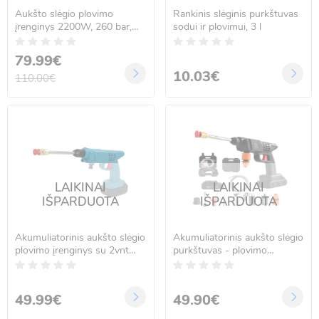
Aukšto slėgio plovimo
Rankinis slėginis purkštuvas
įrenginys 2200W, 260 bar,
sodui ir plovimui, 3 l
BOXER BX-116
79.99€
10.03€
110.00€
LAIKINAI
LAIKINAI
IŠPARDUOTA
IŠPARDUOTA
Akumuliatorinis aukšto slėgio
Akumuliatorinis aukšto slėgio
plovimo įrenginys su 2vnt
purkštuvas - plovimo
48V akumuliatoriais
įrenginys, 24V, Heimexpert
RÖDDER Tools HR-7705
DAT-1237
49.99€
49.90€