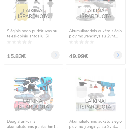
LAIKINAI
LAIKINAI
IŠPARDUOTA
IŠPARDUOTA
Slėginis sodo purkštuvas su
Akumuliatorinis aukšto slėgio
teleskopiniu antgaliu, 5l
plovimo įrenginys su 2vnt
akumuliatoriais MEISTER
MS-020
15.83€
49.99€
LAIKINAI
LAIKINAI
IŠPARDUOTA
IŠPARDUOTA
Daugiafunkcinis
Akumuliatorinis aukšto slėgio
akumuliatorinis įrankis 5in1
plovimo įrenginys su 2vnt