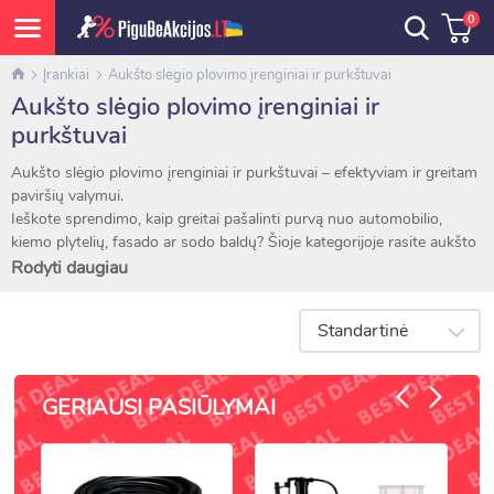
0
Įrankiai
Aukšto slėgio plovimo įrenginiai ir purkštuvai
Aukšto slėgio plovimo įrenginiai ir
purkštuvai
Aukšto slėgio plovimo įrenginiai ir purkštuvai – efektyviam ir greitam
paviršių valymui.
Ieškote sprendimo, kaip greitai pašalinti purvą nuo automobilio,
kiemo plytelių, fasado ar sodo baldų? Šioje kategorijoje rasite aukšto
slėgio plovimo įrenginius, purkštuvus ir reikalingus priedus, skirtus
Rodyti daugiau
įvairioms valymo užduotims – nuo lengvų buitinių darbų iki
intensyvių profesionalių projektų.
Standartinė
Siūlome elektrinius ir benzininius aukšto slėgio ploviklius, rankinius
purkštuvus, slėginius konteinerius, taip pat antgalius, žarnas ir filtrus,
kad galėtumėte pritaikyti įrangą savo poreikiams.
GERIAUSI PASIŪLYMAI
Mūsų plovimo įrenginiai padeda taupyti laiką ir vandenį, užtikrina
giluminį švaros rezultatą bei apsaugo valomus paviršius nuo
pažeidimų.