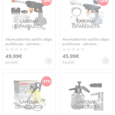
-29%
-15%
LAIKINAI
LAIKINAI
IŠPARDUOTA
IŠPARDUOTA
Akumuliatorinis aukšto slėgio
Akumuliatorinis aukšto slėgio
purkštuvas - plovimo
purkštuvas - plovimo
įrenginys, 48V
įrenginys, 48V, FORCE
TOOLS RK-4205
49.99€
45.99€
69.99€
54.00€
-27%
LAIKINAI
LAIKINAI
IŠPARDUOTA
IŠPARDUOTA