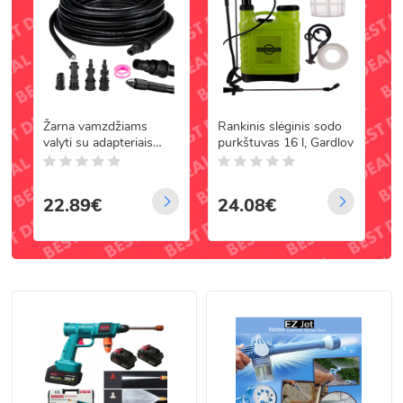
Žarna vamzdžiams
Rankinis slėginis sodo
s
valyti su adapteriais
purkštuvas 16 l, Gardlov
RUHHY 26133, 20 m
22.89€
24.08€