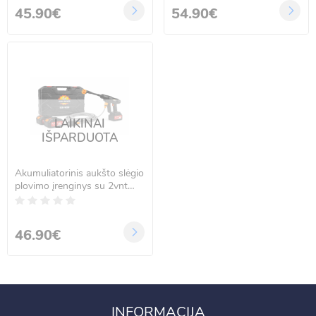
45.90€
54.90€
LAIKINAI
IŠPARDUOTA
Akumuliatorinis aukšto slėgio
plovimo įrenginys su 2vnt
akumuliatoriais, 1500W,
STAR ROXER SR-909
46.90€
INFORMACIJA