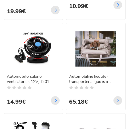
10.99€
19.99€
Automobilio salono
Automobilinė kėdutė-
ventiliatorius 12V, T201
transporteris, guolis ir
krepšys šunims bei katėms,
55x50 cm
14.99€
65.18€