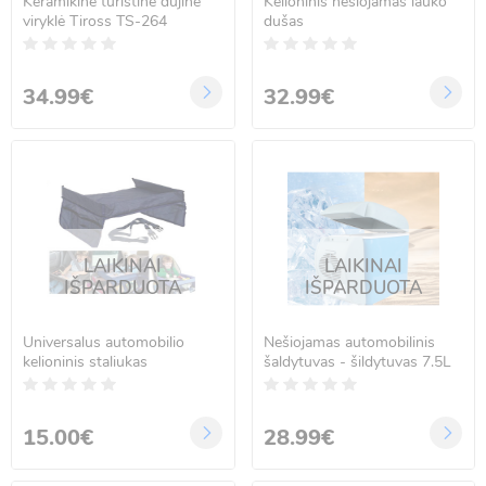
Keramikinė turistinė dujinė
Kelioninis nešiojamas lauko
viryklė Tiross TS-264
dušas
34.99€
32.99€
LAIKINAI
LAIKINAI
IŠPARDUOTA
IŠPARDUOTA
Universalus automobilio
Nešiojamas automobilinis
kelioninis staliukas
šaldytuvas - šildytuvas 7.5L
15.00€
28.99€