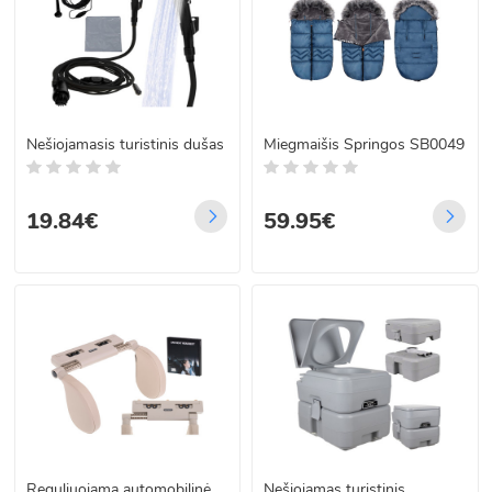
Nešiojamasis turistinis dušas
Miegmaišis Springos SB0049
19.84€
59.95€
Reguliuojama automobilinė
Nešiojamas turistinis