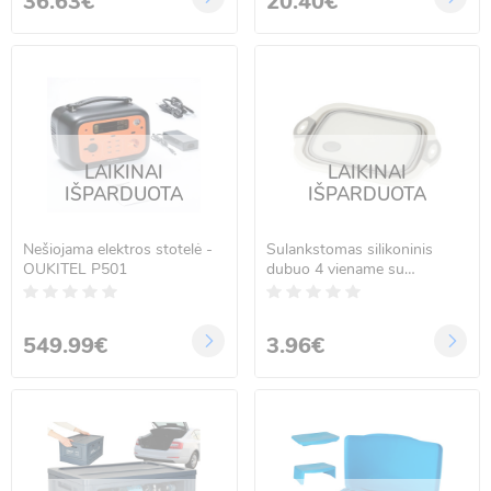
36.63€
20.40€
LAIKINAI
LAIKINAI
IŠPARDUOTA
IŠPARDUOTA
Nešiojama elektros stotelė -
Sulankstomas silikoninis
OUKITEL P501
dubuo 4 viename su
nuotaku, turistinė kriauklė,
džiovyklė ir pjaustymo lenta,
5,5 l
549.99€
3.96€