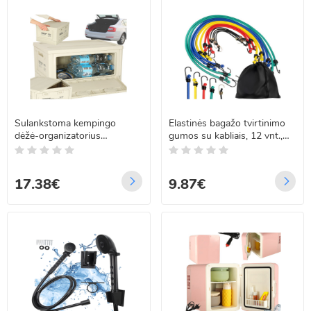
Sulankstoma kempingo
Elastinės bagažo tvirtinimo
dėžė-organizatorius
gumos su kabliais, 12 vnt.,
bagažinei, šviesiai pilka
XTROBB 25363
17.38€
9.87€