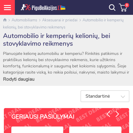
0
Automobiliams
Aksesuarai ir priedai
Automobilio ir kemperių
kelionių, bei stovyklavimo reikmenys
Automobilio ir kemperių kelionių, bei
stovyklavimo reikmenys
Planuojate kelionę automobiliu ar kemperiu? Rinkitės patikimus ir
praktiškus kelionių bei stovyklavimo reikmenis, kurie užtikrins
komfortą, funkcionalumą ir saugumą bet kokiomis sąlygomis. Šioje
kategorijoje rasite viską, ko reikia poilsiui, nakvynei, maisto laikymui ir
buičiai kelionėse.
Rodyti daugiau
Siūlome:
Pripučiamus čiužinius automobiliui ir kemperiui – komfortui
Standartinė
stovint ar keliaujant
Automobilinius šaldytuvus ir termo dėklus – gėrimams bei
maistui laikyti bet kokiu oru
GERIAUSI PASIŪLYMAI
Pagalves, užklotus, kelioninius miego rinkinius
12 V mini virtuvės prietaisus – elektrinius virdulius, šildytuvus,
termosus