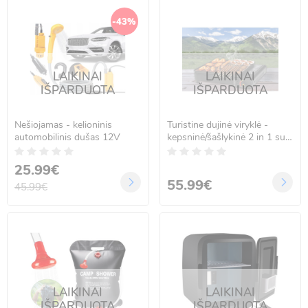
-43%
LAIKINAI
LAIKINAI
IŠPARDUOTA
IŠPARDUOTA
Nešiojamas - kelioninis
Turistine dujinė viryklė -
automobilinis dušas 12V
kepsninė/šašlykinė 2 in 1 su
lagaminu ir iešmais
25.99€
55.99€
45.99€
LAIKINAI
LAIKINAI
IŠPARDUOTA
IŠPARDUOTA