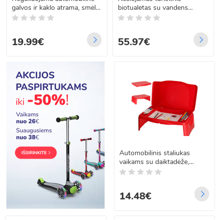
galvos ir kaklo atrama, smėlio
biotualetas su vandens
spalvos
bakeliu 20l ir 12 l, Trizand
24498
19.99€
55.97€
Automobilinis staliukas
vaikams su daiktadėže,
raudonas
14.48€