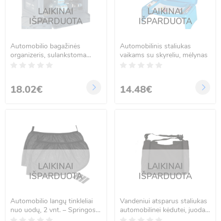
LAIKINAI
LAIKINAI
IŠPARDUOTA
IŠPARDUOTA
Automobilio bagažinės
Automobilinis staliukas
organizeris, sulankstoma
vaikams su skyreliu, mėlynas
laikymo dėžė, tamsiai mėlyna,
25 l
18.02€
14.48€
LAIKINAI
LAIKINAI
IŠPARDUOTA
IŠPARDUOTA
Automobilio langų tinkleliai
Vandeniui atsparus staliukas
nuo uodų, 2 vnt. – Springos
automobilinei kėdutei, juodas,
GA0028
40 cm x 31 cm