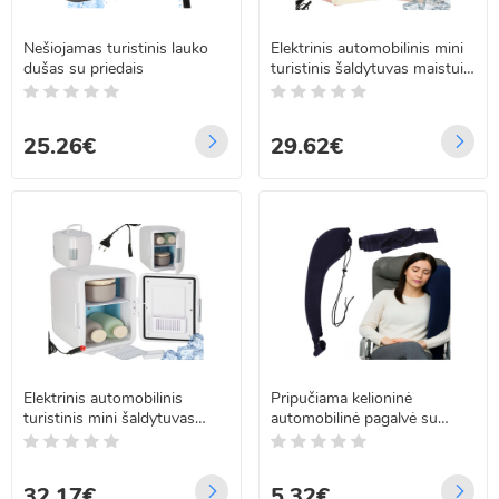
Nešiojamas turistinis lauko
Elektrinis automobilinis mini
dušas su priedais
turistinis šaldytuvas maistui
ir kosmetikai, šaldymas ir
šildymas, rožinis, 4L
25.26€
29.62€
Elektrinis automobilinis
Pripučiama kelioninė
turistinis mini šaldytuvas
automobilinė pagalvė su
maistui ir kosmetikai,
tvirtinimu, tamsiai mėlyna
šildymas ir šaldymas 2
viename, 4L, baltas, 25 x 17 x
32.17€
5.32€
24 cm