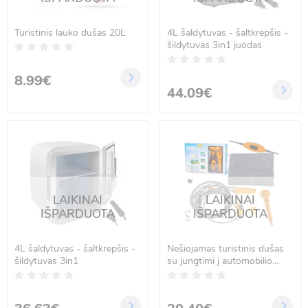
Turistinis lauko dušas 20L
4L šaldytuvas - šaltkrepšis -
šildytuvas 3in1 juodas
8.99€
44.09€
LAIKINAI
LAIKINAI
IŠPARDUOTA
IŠPARDUOTA
4L šaldytuvas - šaltkrepšis -
Nešiojamas turistinis dušas
šildytuvas 3in1
su jungtimi į automobilio
lizdą (12V)