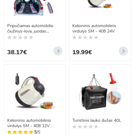
Pripučiamas automobilio
Kelioninis automobilinis
čiužinys-lova, juodas
virdulys SM - 408 24V
170x120 cm
38.17€
19.99€
Kelioninis automobilinis
Turistinis lauko dušas 40L
virdulys SM - 408 12V
5
/5