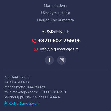
Mano paskyra
Užsakymų istorija
Naujienų prenumerata
SUSISIEKITE
+370 607 75509
info@pigubeakcijos.lt
PiguBeAkcijos.LT
UAB KASPERTA
Įmonės kodas: 304780928
PVM mokėtojo kodas: LT100011897219
Savanorių pr. 286, Kaunas LT-49474
Rodyti žemėlapyje