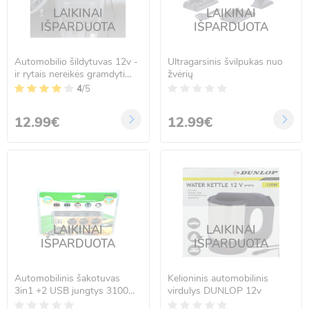
LAIKINAI
LAIKINAI
IŠPARDUOTA
IŠPARDUOTA
Automobilio šildytuvas 12v -
Ultragarsinis švilpukas nuo
ir rytais nereikės gramdyti
žvėrių
langų!
4
/5
12.99€
12.99€
LAIKINAI
LAIKINAI
IŠPARDUOTA
IŠPARDUOTA
Automobilinis šakotuvas
Kelioninis automobilinis
3in1 +2 USB jungtys 3100
virdulys DUNLOP 12v
mA