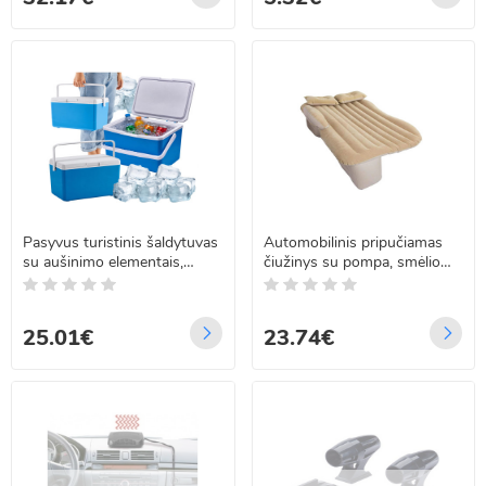
Pasyvus turistinis šaldytuvas
Automobilinis pripučiamas
su aušinimo elementais,
čiužinys su pompa, smėlio
nešiojamasis, didelis,
spalvos 130cm x 80cm
paplūdimiui ir stovyklavimui
25.01€
23.74€