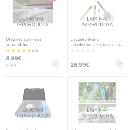
LAIKINAI
LAIKINAI
IŠPARDUOTA
IŠPARDUOTA
Drėgmės surinkėjas
Daugiafunkcinis
automobiliui
sulankstomas kastuvėlis su
preidais
5
/5
8.99€
26.99€
9.99€
LAIKINAI
LAIKINAI
IŠPARDUOTA
IŠPARDUOTA