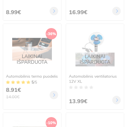
8.99€
16.99€
-36%
LAIKINAI
LAIKINAI
IŠPARDUOTA
IŠPARDUOTA
Automobilinis termo puodelis
Automobilinis ventiliatorius
12V XL
5
/5
8.91€
14.00€
13.99€
-10%