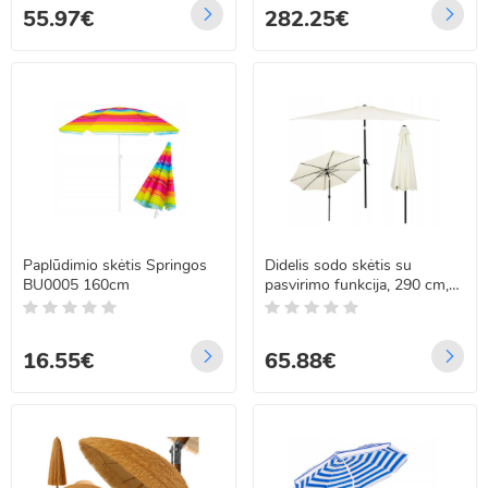
55.97€
282.25€
Paplūdimio skėtis Springos
Didelis sodo skėtis su
BU0005 160cm
pasvirimo funkcija, 290 cm,
Springos GU0017, kreminis
16.55€
65.88€