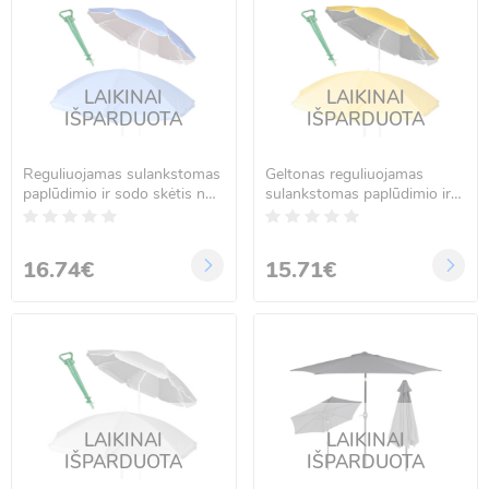
LAIKINAI
LAIKINAI
IŠPARDUOTA
IŠPARDUOTA
Reguliuojamas sulankstomas
Geltonas reguliuojamas
paplūdimio ir sodo skėtis nuo
sulankstomas paplūdimio ir
saulės su UV apsauga,
sodo skėtis su UV apsauga,
mėlynas, 150 cm
150 cm
16.74€
15.71€
LAIKINAI
LAIKINAI
IŠPARDUOTA
IŠPARDUOTA