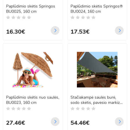
Paplūdimio skėtis Springos
Paplūdimio skėtis Springos®
BU0025, 160 cm
BU0024, 160 cm
16.30€
17.53€
Paplūdimio skėtis nuo saulės,
Stačiakampė saulės burė,
BU0023, 160 cm
sodo skėtis, pavėsio markizė
5x7m
27.46€
54.46€