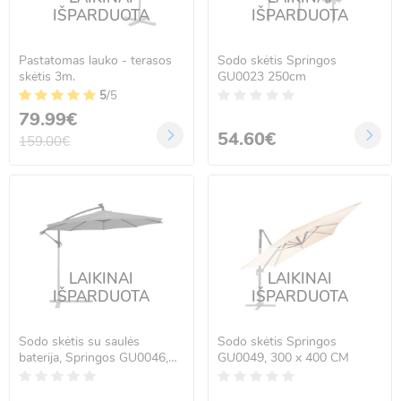
IŠPARDUOTA
IŠPARDUOTA
Pastatomas lauko - terasos
Sodo skėtis Springos
skėtis 3m.
GU0023 250cm
5
/5
79.99€
54.60€
159.00€
LAIKINAI
LAIKINAI
IŠPARDUOTA
IŠPARDUOTA
Sodo skėtis su saulės
Sodo skėtis Springos
baterija, Springos GU0046,
GU0049, 300 x 400 CM
300 CM