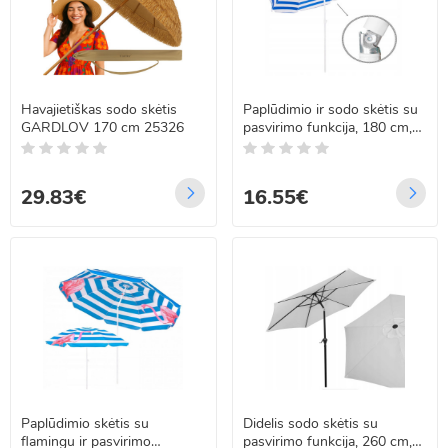
Havajietiškas sodo skėtis
Paplūdimio ir sodo skėtis su
GARDLOV 170 cm 25326
pasvirimo funkcija, 180 cm,
Springos BU0008,
mėlynas/baltas
29.83€
16.55€
Paplūdimio skėtis su
Didelis sodo skėtis su
flamingu ir pasvirimo
pasvirimo funkcija, 260 cm,