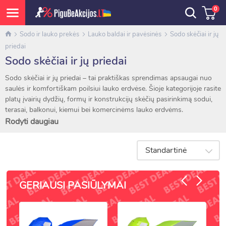
0
Sodo ir lauko prekės
Lauko baldai ir pavėsinės
Sodo skėčiai ir jų
priedai
Sodo skėčiai ir jų priedai
Sodo skėčiai ir jų priedai – tai praktiškas sprendimas apsaugai nuo
saulės ir komfortiškam poilsiui lauko erdvėse. Šioje kategorijoje rasite
platų įvairių dydžių, formų ir konstrukcijų skėčių pasirinkimą sodui,
terasai, balkonui, kiemui bei komercinėms lauko erdvėms.
Rodyti daugiau
Asortimente siūlomi klasikiniai ir pakabinami sodo skėčiai, skėčiai su
centriniu arba šoniniu stovu, taip pat stovai, svoriai, apsauginiai
Standartinė
uždangalai, tvirtinimo elementai ir kiti priedai. Jie leidžia sukurti
malonų pavėsį bei apsaugoti poilsio zoną nuo tiesioginių saulės
spindulių.
GERIAUSI PASIŪLYMAI
Kokybiški sodo skėčiai gaminami iš atsparių atmosferos poveikiui
medžiagų, todėl pasižymi ilgaamžiškumu ir patikimu naudojimu.
Tvirtos konstrukcijos, stabilūs pagrindai ir patogūs išskleidimo