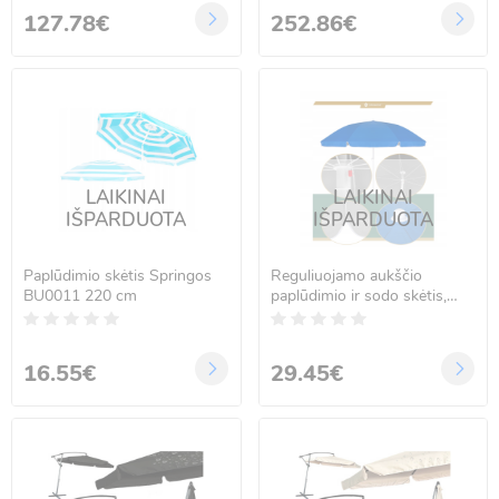
127.78€
252.86€
LAIKINAI
LAIKINAI
IŠPARDUOTA
IŠPARDUOTA
Paplūdimio skėtis Springos
Reguliuojamo aukščio
BU0011 220 cm
paplūdimio ir sodo skėtis,
Springos BU0003, 240 cm
16.55€
29.45€