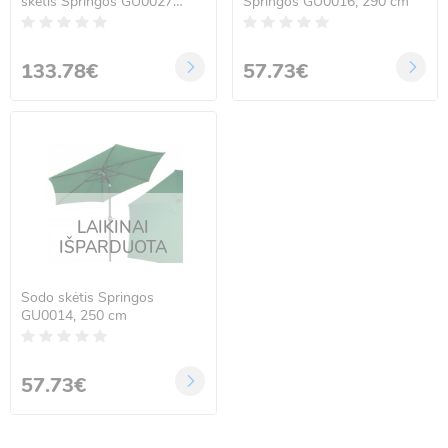
skėtis Springos GU0027
Springos GU0016, 290 cm
300cm
133.78€
57.73€
LAIKINAI
IŠPARDUOTA
Sodo skėtis Springos
GU0014, 250 cm
57.73€