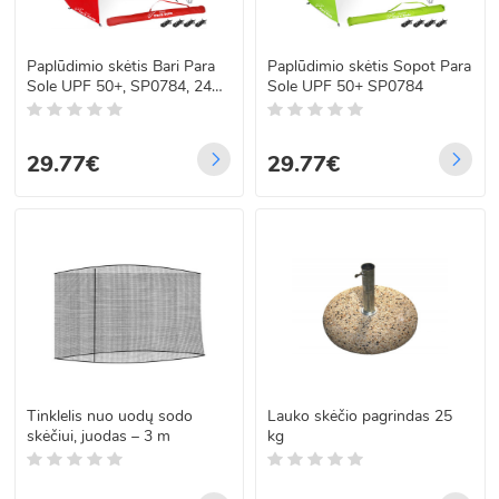
Paplūdimio skėtis Bari Para
Paplūdimio skėtis Sopot Para
Sole UPF 50+, SP0784, 240
Sole UPF 50+ SP0784
cm
29.77€
29.77€
Tinklelis nuo uodų sodo
Lauko skėčio pagrindas 25
skėčiui, juodas – 3 m
kg