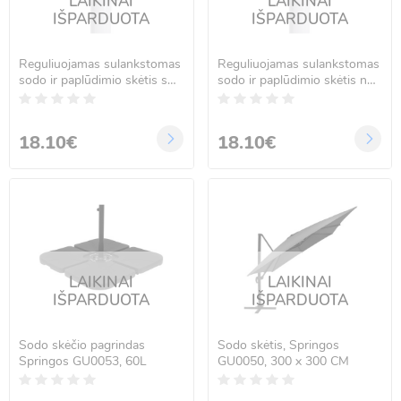
LAIKINAI
LAIKINAI
IŠPARDUOTA
IŠPARDUOTA
Reguliuojamas sulankstomas
Reguliuojamas sulankstomas
sodo ir paplūdimio skėtis su
sodo ir paplūdimio skėtis nuo
pasvirimo funkcija, lapų
saulės, arbūzo dizaino, UV,
raštas, 150 cm
150 cm
18.10€
18.10€
LAIKINAI
LAIKINAI
IŠPARDUOTA
IŠPARDUOTA
Sodo skėčio pagrindas
Sodo skėtis, Springos
Springos GU0053, 60L
GU0050, 300 x 300 CM