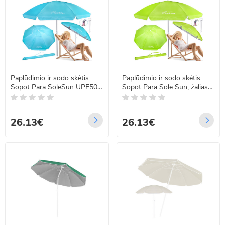
Paplūdimio ir sodo skėtis
Paplūdimio ir sodo skėtis
Sopot Para SoleSun UPF50
Sopot Para Sole Sun, žalias,
mėlynas SP0810 240 cm
UPF 50+ – 240cm SP0810
26.13€
26.13€