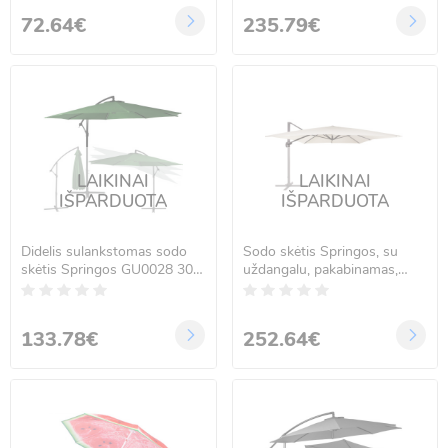
72.64€
235.79€
LAIKINAI
LAIKINAI
IŠPARDUOTA
IŠPARDUOTA
Didelis sulankstomas sodo
Sodo skėtis Springos, su
skėtis Springos GU0028 300
uždangalu, pakabinamas,
cm
ekru spalvos, GU0051, 440
cm
133.78€
252.64€