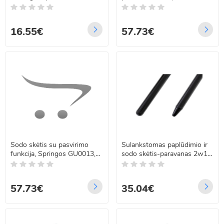
funkcija, 180 cm, Springos
Springos GU0012, pilkas
BU0013
16.55€
57.73€
Sodo skėtis su pasvirimo
Sulankstomas paplūdimio ir
funkcija, Springos GU0013,
sodo skėtis-paravanas 2w1
250 cm
XXL, 213 cm
57.73€
35.04€