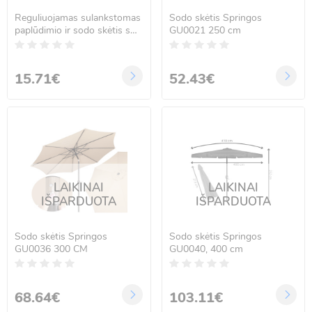
Reguliuojamas sulankstomas
Sodo skėtis Springos
paplūdimio ir sodo skėtis su
GU0021 250 cm
UV apsauga, pilkas, 150 cm
15.71€
52.43€
LAIKINAI
LAIKINAI
IŠPARDUOTA
IŠPARDUOTA
Sodo skėtis Springos
Sodo skėtis Springos
GU0036 300 CM
GU0040, 400 cm
68.64€
103.11€