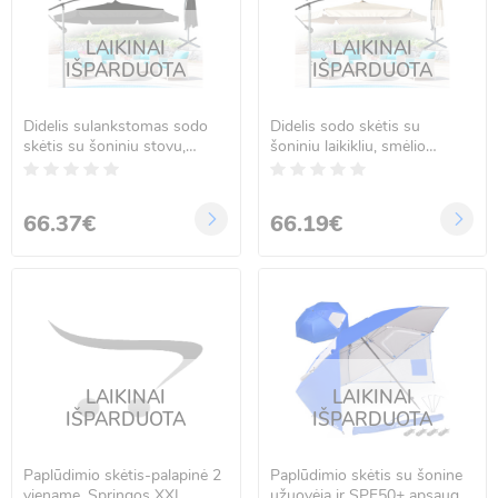
LAIKINAI
LAIKINAI
IŠPARDUOTA
IŠPARDUOTA
Didelis sulankstomas sodo
Didelis sodo skėtis su
skėtis su šoniniu stovu,
šoniniu laikikliu, smėlio
juodas, 290cm
spalvos, 290 cm
66.37€
66.19€
LAIKINAI
LAIKINAI
IŠPARDUOTA
IŠPARDUOTA
Paplūdimio skėtis-palapinė 2
Paplūdimio skėtis su šonine
viename, Springos XXL
užuovėja ir SPF50+ apsauga,