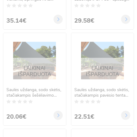
BU0014
240 cm, mėlynas
35.14€
29.58€
LAIKINAI
LAIKINAI
IŠPARDUOTA
IŠPARDUOTA
Saulės uždanga, sodo skėtis,
Saulės uždanga, sodo skėtis,
stačiakampis šešėliavimo
stačiakampis pavėsio tentas,
tentas, 2x3m
markizė 3x3m
20.06€
22.51€