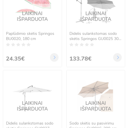
LAIKINAI
LAIKINAI
IŠPARDUOTA
IŠPARDUOTA
Paplūdimio skėtis Springos
Didelis sulankstomas sodo
BU0020, 180 cm
skėtis Springos GU0025 300
cm
24.35€
133.78€
LAIKINAI
LAIKINAI
IŠPARDUOTA
IŠPARDUOTA
Didelis sulankstomas sodo
Sodo skėtis su pasvirimu