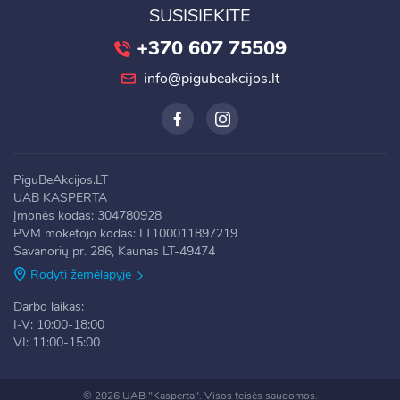
SUSISIEKITE
+370 607 75509
info@pigubeakcijos.lt
PiguBeAkcijos.LT
UAB KASPERTA
Įmonės kodas: 304780928
PVM mokėtojo kodas: LT100011897219
Savanorių pr. 286, Kaunas LT-49474
Rodyti žemėlapyje
Darbo laikas:
I-V: 10:00-18:00
VI: 11:00-15:00
© 2026 UAB "Kasperta". Visos teisės saugomos.