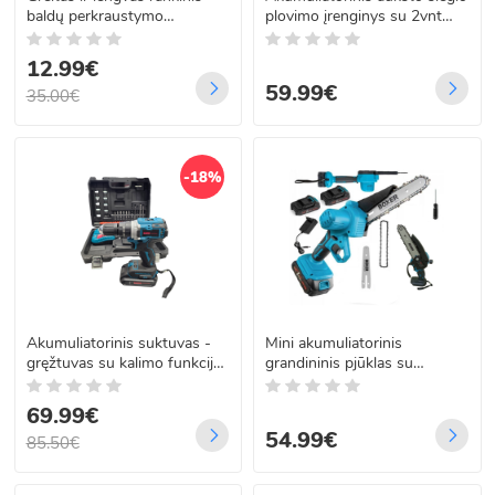
baldų perkraustymo
plovimo įrenginys su 2vnt
prietaisas ant ratukų
akumuliatoriais BOXER BX-
7011
12.99€
59.99€
35.00€
-18%
Akumuliatorinis suktuvas -
Mini akumuliatorinis
gręžtuvas su kalimo funkcija
grandininis pjūklas su
ir priedais, 24V Boxer BX-
grandinės tepimu BOXER
3310
BX-3307
69.99€
54.99€
85.50€