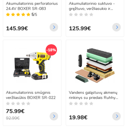
Akumuliatorinis perforatorius
Akumuliatorinio suktuvo -
24.4V BOXER SR-083
gręžtuvo, veržliasukio ir
atsuktuvo rinkinys su
5
/5
priedais BOXER SR-033/SR-
032
145.99€
125.99€
-18%
Akumuliatorinis smūginis
Vandens galąstuvų akmenų
veržliasūkis BOXER SR-022
rinkinys su priedais Ruhhy
23763
75.99€
19.98€
92.99€