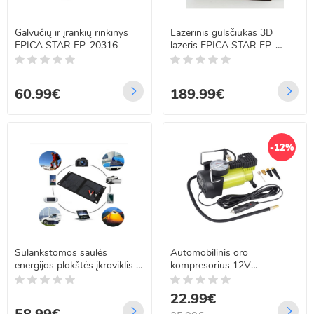
Galvučių ir įrankių rinkinys
Lazerinis gulsčiukas 3D
EPICA STAR EP-20316
lazeris EPICA STAR EP-
60605
60.99€
189.99€
-12%
Sulankstomos saulės
Automobilinis oro
energijos plokštės įkroviklis -
kompresorius 12V
mobilus saulės pakrovėjas
CHAMPION CP-1010
40W FM-069/20
22.99€