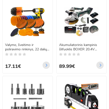
Valymo, šveitimo ir
Akumuliatorinis kampinis
poliravimo rinkinys, 22 dalių,
šlifuoklis BOXER 20.4V
su 8 mm koteliu, Bigstren
4.0AH SR-008
21802
17.11€
89.99€