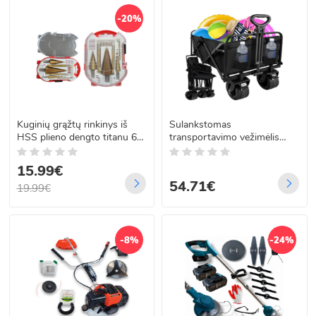
-20%
Kuginių grąžtų rinkinys iš
Sulankstomas
HSS plieno dengto titanu 6
transportavimo vežimėlis
vnt.
sodui ir paplūdimiui, iki
100 kg, Gardlov
15.99€
54.71€
19.99€
-8%
-24%