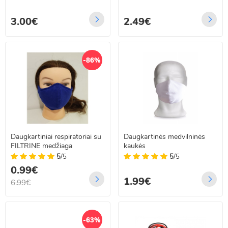
3.00€
2.49€
-86%
Daugkartiniai respiratoriai su
Daugkartinės medvilninės
FILTRINE medžiaga
kaukės
5
/5
5
/5
0.99€
1.99€
6.99€
-63%