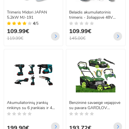
Trimeris Midori JAPAN
Belaidis akumuliatorinis
5.2kW MJ-191
trimeris - žoliapjovė 48V
BOXER BX-142
4
/5
109.99€
109.99€
119.99€
145.00€
Akumuliatorinių įrankių
Benzininė savaeigė vejapjovė
rinkinys su 6 įrankiais ir 4
su pavara GARDLOV
akumuliatoriais, 36V, BOXER
DriveXPro, 4w1, 196 cm³, 51
BX-3436
cm, 60 L
199.90€
193.72€