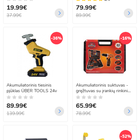
19.99€
79.99€
37.99€
89.99€
-36%
-16%
Akumuliatorinis tiesinis
Akumuliatorinis suktuvas -
pjūklas ÜBER TOOLS 24v
gręžtuvas su įrankių rinkiniu
44 dalių MEISTER MS-733
89.99€
65.99€
139.99€
78.99€
-52%