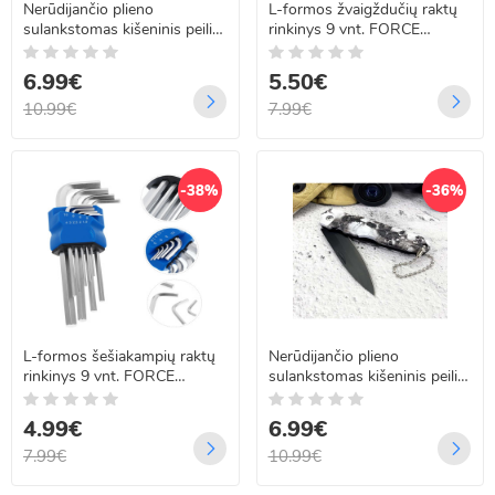
Nerūdijančio plieno
L-formos žvaigždučių raktų
sulankstomas kišeninis peilis
rinkinys 9 vnt. FORCE
Y1200
TOOLS RK-4067 T10 - T50
6.99€
5.50€
10.99€
7.99€
-38%
-36%
L-formos šešiakampių raktų
Nerūdijančio plieno
rinkinys 9 vnt. FORCE
sulankstomas kišeninis peilis
TOOLS RK-4006 1.5mm -
Y1201
10mm
4.99€
6.99€
7.99€
10.99€