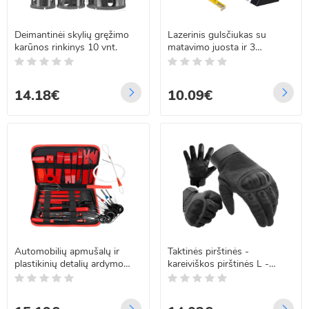
Deimantinėi skylių gręžimo
Lazerinis gulsčiukas su
karūnos rinkinys 10 vnt.
matavimo juosta ir 3
ampulėmis, Bigstren 21747,
250 cm
14.18€
10.09€
Automobilių apmušalų ir
Taktinės pirštinės -
plastikinių detalių ardymo
kareiviškos pirštinės L -
įrankių rinkinys 40vnt
juodos