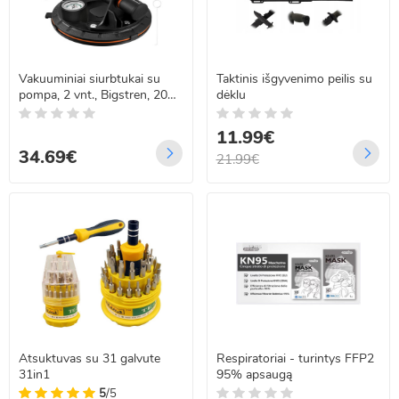
Vakuuminiai siurbtukai su
Taktinis išgyvenimo peilis su
pompa, 2 vnt., Bigstren, 200
dėklu
kg, 200 mm
11.99€
34.69€
21.99€
Atsuktuvas su 31 galvute
Respiratoriai - turintys FFP2
31in1
95% apsaugą
5
/5