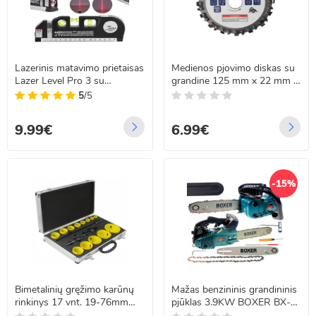
Lazerinis matavimo prietaisas
Medienos pjovimo diskas su
Lazer Level Pro 3 su
grandine 125 mm x 22 mm x
įmontuotu gulsčiuku ir 2,5 m
9T
5
/5
rulete
9.99€
6.99€
-15%
Bimetalinių gręžimo karūnų
Mažas benzininis grandininis
rinkinys 17 vnt. 19-76mm
pjūklas 3.9KW BOXER BX-
MEISTER MS-242
106