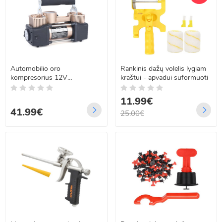
Automobilio oro
Rankinis dažų volelis lygiam
kompresorius 12V
kraštui - apvadui suformuoti
CHAMPION CP-1015
11.99€
41.99€
25.00€