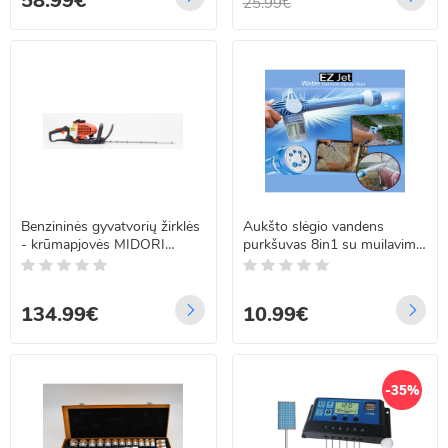
58.99€
25.99€
Benzininės gyvatvorių žirklės
Aukšto slėgio vandens
- krūmapjovės MIDORI
purkšuvas 8in1 su muilavimo
JAPAN MJ-186
funkcija
134.99€
10.99€
-35%