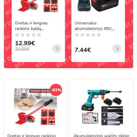
Greitas ir lengvas
Universalus
B
rankinis baldų
akumuliatorius 48V,
t
perkraustymo prietaisas
6000 mAh elektriniams
ant ratukų
įrankiams
12.99€
7.44€
35.00€
-63%
Greitas ir lengvas rankinis
Akumuliatorinis aukšto slėgio