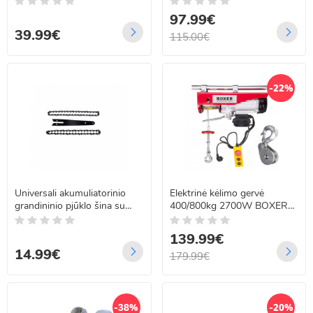
97.99€
39.99€
115.00€
-22%
Universali akumuliatorinio
Elektrinė kėlimo gervė
grandininio pjūklo šina su
400/800kg 2700W BOXER
dviem grandinėms 6'' META-
BX-563
PRO
139.99€
14.99€
179.99€
-38%
-20%