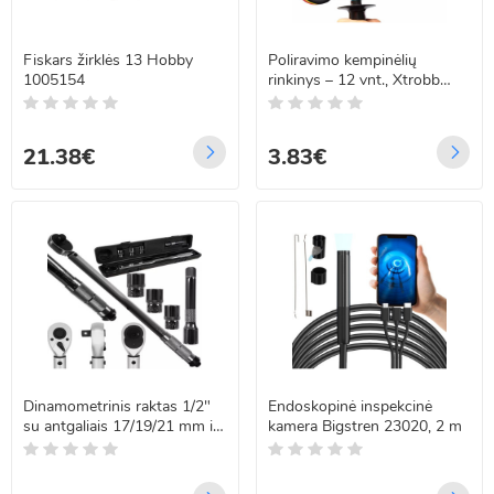
Fiskars žirklės 13 Hobby
Poliravimo kempinėlių
1005154
rinkinys – 12 vnt., Xtrobb
19167, 80 mm
21.38€
3.83€
Dinamometrinis raktas 1/2"
Endoskopinė inspekcinė
su antgaliais 17/19/21 mm ir
kamera Bigstren 23020, 2 m
prailginimu BIGSTREN
19964