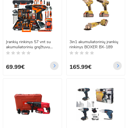
Įrankių rinkinys 57 vnt su
3in1 akumuliatorinių įrankių
akumuliatoriniu gręžtuvu
rinkinys BOXER BX-189
12V ONEX OX-650
69.99€
165.99€