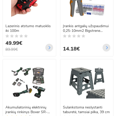
Lazerinis atstumo matuoklis
Įrankis antgalių užspaudimui
iki 100m
0,25-10mm2 Bigstrene
23271
49.99€
14.18€
89.99€
Akumuliatorinių elektrinių
Sulankstoma neslystanti
įrankių rinkinys Boxer SR-
taburetė, tamsiai pilka, 39 cm