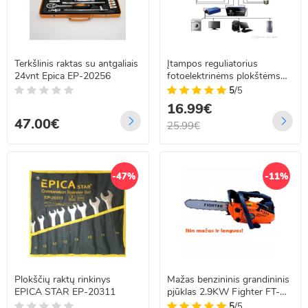
Terkšlinis raktas su antgaliais
Įtampos reguliatorius
24vnt Epica EP-20256
fotoelektrinėms plokštėms
12V / 24V 10A LCD
5
/5
16.99€
47.00€
25.99€
-47%
-11%
Plokščių raktų rinkinys
Mažas benzininis grandininis
EPICA STAR EP-20311
pjūklas 2.9KW Fighter FT-
153
5
/5