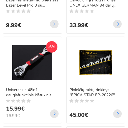
Lazerinis matavimo prietaisas
Galvučių ir įrankių rinkinys
Lazer Level Pro 3 su
ONEX GERMAN 94 dalių
įmontuotu gulsčiuku ir 5,5 m
OX-249SL
rulete!
9.99€
33.99€
-6%
Universalus 48in1
Plokščių raktų rinkinys
daugiafunkcinis kištukinis
"EPICA STAR EP-20226"
raktas
15.99€
45.00€
16.99€