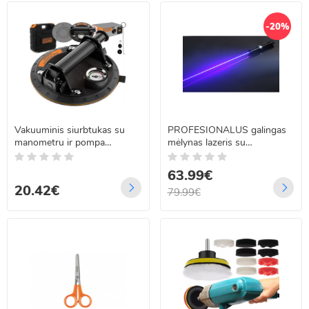
-20%
Vakuuminis siurbtukas su
PROFESIONALUS galingas
manometru ir pompa
mėlynas lazeris su
plytelėms, glazūrai ir stiklui
galvutėmis
Bigstren 22479
63.99€
20.42€
79.99€