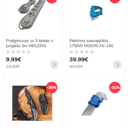
Prailgintuvas su 5 lizdais ir
Elektrinis siaurapjūklis
jungikliu 5m MEILEPAI
1750W MIDORI MJ-140
9.99€
39.99€
15.99€
49.99€
-36%
-31%