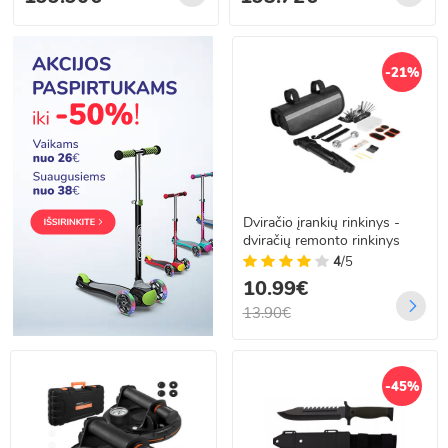
-21%
Dviračio įrankių rinkinys -
dviračių remonto rinkinys
4
/5
10.99€
13.90€
-45%