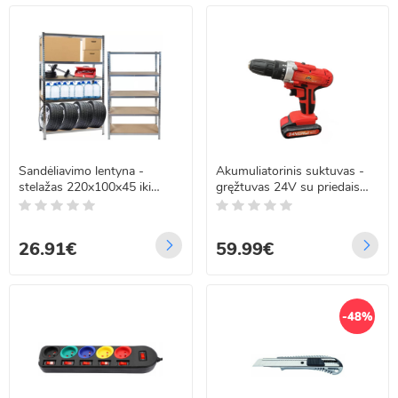
Sandėliavimo lentyna -
Akumuliatorinis suktuvas -
stelažas 220x100x45 iki
gręžtuvas 24V su priedais
875kg
MEISTER MS-727
26.91€
59.99€
-48%