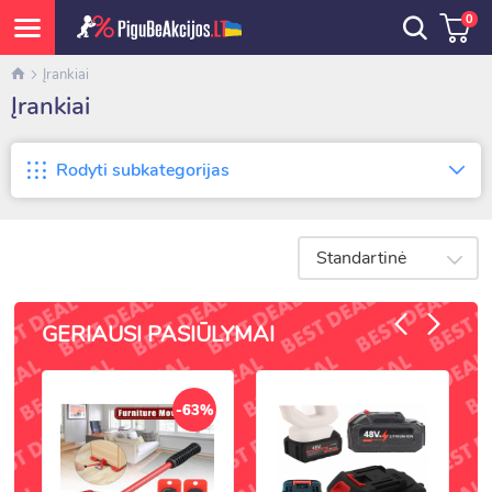
0
Įrankiai
Įrankiai
Rodyti subkategorijas
Standartinė
GERIAUSI PASIŪLYMAI
-63%