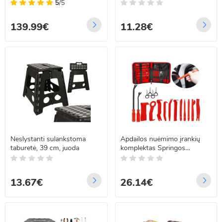
036
5
/5
139.99€
11.28€
Neslystanti sulankstoma
Apdailos nuėmimo įrankių
taburetė, 39 cm, juoda
komplektas Springos
GA2175
13.67€
26.14€