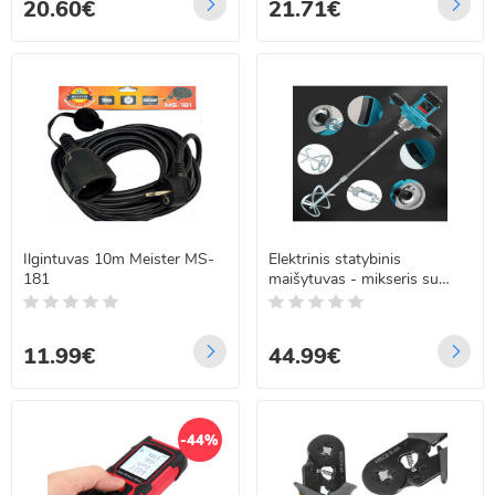
20.60€
21.71€
Ilgintuvas 10m Meister MS-
Elektrinis statybinis
181
maišytuvas - mikseris su
greičio reguliavimu 3200W
MEISTER MS-1501
11.99€
44.99€
-44%