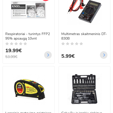
Respiratoriai - turintys FFP2
Multimetras skaitmeninis DT-
95% apsaugą 10vnt
830B
19.99€
5.99€
53.99€