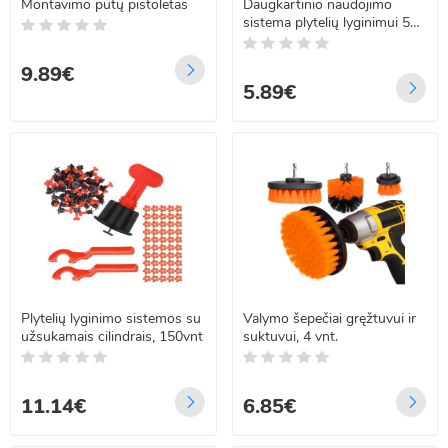
Montavimo putų pistoletas
Daugkartinio naudojimo
sistema plytelių lyginimui 51
vnt - S14509
9.89€
5.89€
Plytelių lyginimo sistemos su
Valymo šepečiai gręžtuvui ir
užsukamais cilindrais, 150vnt
suktuvui, 4 vnt.
11.14€
6.85€