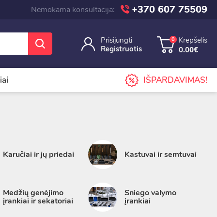
+370 607 75509
Nemokama konsultacija:
Prisijungti
Krepšelis
0
Registruotis
0.00€
iai
IŠPARDAVIMAS!
Karučiai ir jų priedai
Kastuvai ir semtuvai
Medžių genėjimo
Sniego valymo
įrankiai ir sekatoriai
įrankiai