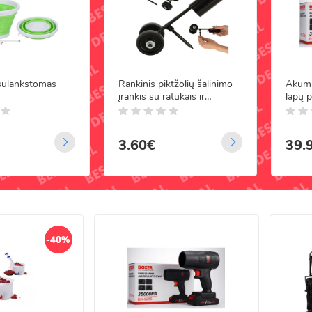
išsirinkti įrankius tiek pradedantiesiems sodininkams, tiek patyrusiems ū
kesnę laikyseną ir tvarkingą aplinką, kurioje malonu leisti laiką.
 sulankstomas
Rankinis piktžolių šalinimo
Akumul
įrankis su ratukais ir
lapų 
smaigaliu
akumu
mAh,
3.60€
39.
-40%
 LED lempučių kalėdinė
lianda - 22m
5
/5
99€
00€