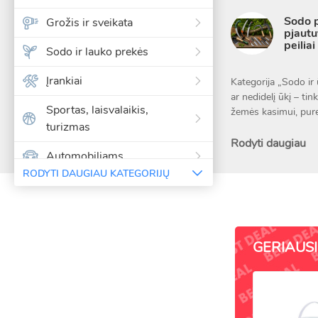
Sodo p
Grožis ir sveikata
pjautuv
peiliai
Sodo ir lauko prekės
Įrankiai
Kategorija „Sodo ir 
ar nedidelį ūkį – tin
Sportas, laisvalaikis,
žemės kasimui, pure
turizmas
Rankiniai sodo įrank
Rodyti daugiau
Automobiliams
piktžoles. Grėbliai t
skatinti sveiką augi
RODYTI DAUGIAU KATEGORIJŲ
Kalėdinės girliandos ir
dekoracijos
Ilgakočiai įrankiai 
žiemos sezonui. Tei
Paspirtukai, riedlentės, riedžiai
GERIAUSI
Specializuoti ir mec
Šventėms ir vakarėliams,
padeda išlaikyti tvar
dovanos
Sodo ir ūkio įrankiai
-40%
Vasaros ir paplūdimio prekės
švaresnį pjūvį, maži