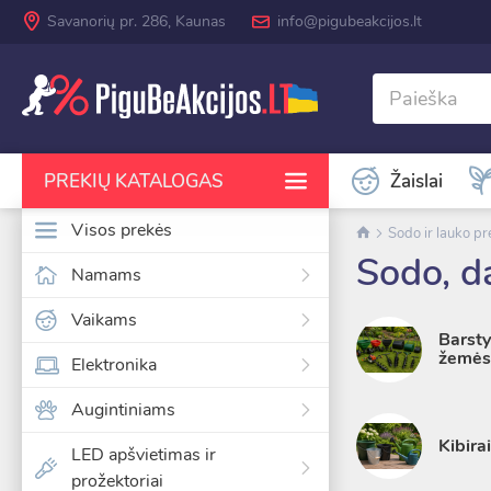
Savanorių pr. 286, Kaunas
info@pigubeakcijos.lt
Žaislai
PREKIŲ KATALOGAS
Visos prekės
Sodo ir lauko p
Sodo, da
Namams
RODYTI DAUGIAU KATEGORIJŲ
Vaikams
Barstyt
žemės 
Elektronika
Augintiniams
Kibirai
LED apšvietimas ir
prožektoriai