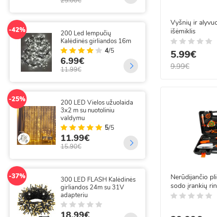
25.00€
-25%
Vyšnių ir alyvu
300
-42%
išėmiklis
200 Led lempučių
su 
Kalėdinės girliandos 16m
3x
4
/5
5.99€
6.99€
14
9.99€
11.99€
19.
-25%
-49%
200 LED Vielos užuolaida
300
3x2 m su nuotoliniu
lai
valdymu
5
/5
35
11.99€
69.
15.90€
-14%
320
-37%
Nerūdijančio pl
300 LED FLASH Kalėdinės
su 
sodo įrankių r
girliandos 24m su 31V
m
OX-651
adapteriu
18
18.99€
21.