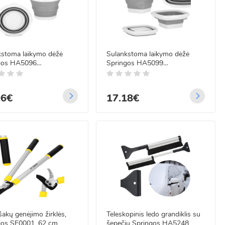
kstoma laikymo dėžė
Sulankstoma laikymo dėžė
gos HA5096
Springos HA5099
24.1x18cm 10l
29.3x24.2x17cm 10l
06€
17.18€
akų genėjimo žirklės,
Teleskopinis ledo grandiklis su
gos SE0001, 62 cm
šepečiu Springos HA5248