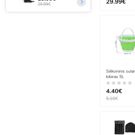
29.99€
29.99€
Silikoninis sul
kibiras 5L
4.40€
5.10€