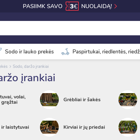
3
€
PASIIMK SAVO
NUOLAIDĄ!
Sodo ir lauko prekės
Paspirtukai, riedlentės, riedž
rekės
Sodo, daržo įrankiai
ržo įrankiai
uvai, volai,
Grėbliai ir šakės
grąžtai
 ir laistytuvai
Kirviai ir jų priedai