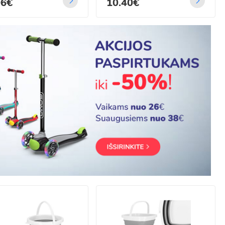
06€
10.40€