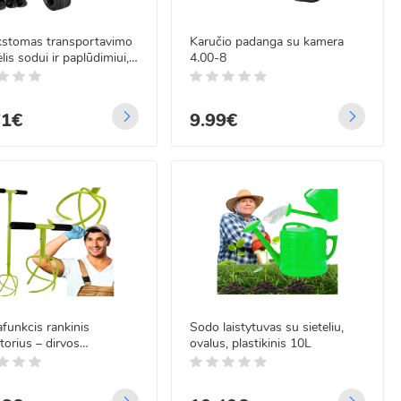
kstomas transportavimo
Karučio padanga su kamera
lis sodui ir paplūdimiui,
4.00-8
0 kg, Gardlov
71€
9.99€
funkcis rankinis
Sodo laistytuvas su sieteliu,
atorius – dirvos
ovalus, plastikinis 10L
uvas ir ravėtuvas