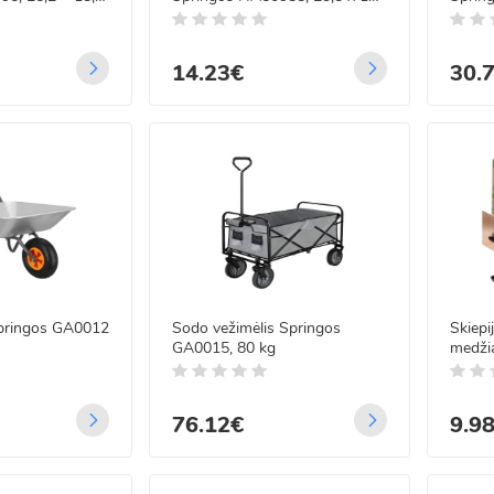
x 14 cm, 5 l
14.23€
30.
Springos GA0012
Sodo vežimėlis Springos
Skiepi
GA0015, 80 kg
medži
vynuo
cm
76.12€
9.9