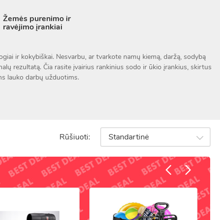
Žemės purenimo ir
ravėjimo įrankiai
patogiai ir kokybiškai. Nesvarbu, ar tvarkote namų kiemą, daržą, sodybą
nalų rezultatą. Čia rasite įvairius rankinius sodo ir ūkio įrankius, skirtus
ėms lauko darbų užduotims.
da įdirbti dirvožemį, paruošti lysves, pasodinti sodinukus ir pašalinti
klės leidžia tiksliai formuoti augalus, pašalinti nudžiūvusias šakas ir
Rūšiuoti:
Standartinė
ti žemę ir pagerinti jos struktūrą, o sniego kastuvai padeda pasiruošti
mpos.
oriai padeda pagerinti vejos šaknų kvėpavimą, o vejos kraštų pjovėjai
odėl jie tarnauja ilgai ir patogiai. Tinkamai prižiūrimi įrankiai užtikrina
ankos dydį, darbo pobūdį ir žemės tipą – taip dirbti bus žymiai lengviau.