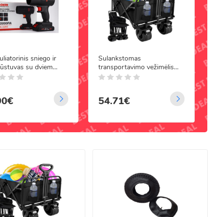
kio savininkams. Investuodami į kokybiškus įrankius, investuojate į
iatorinis sniego ir
Sulankstomas
pūstuvas su dviem
transportavimo vežimėlis
liatoriais 24 V, 1500
sodui ir paplūdimiui, iki
 BOXER BX-3285
100 kg, Gardlov
90€
54.71€