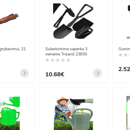
 grybavimui, 21
Sulankstoma saperka 3
Gumin
viename Trizand 23830
2.5
10.68€