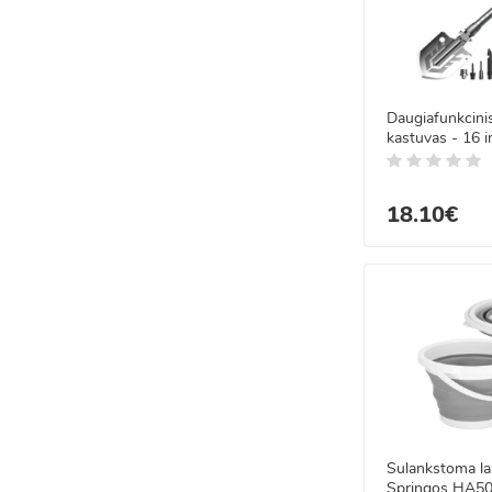
Daugiafunkcini
kastuvas - 16 i
18.10€
Sulankstoma la
Springos HA509