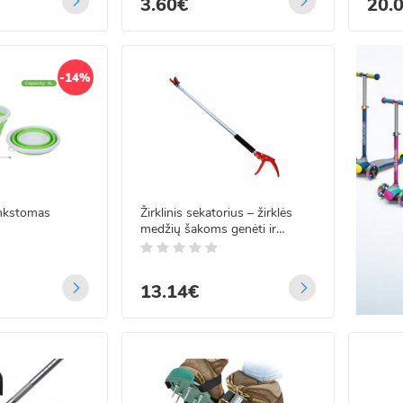
3.60€
20.
-14%
ankstomas
Žirklinis sekatorius – žirklės
medžių šakoms genėti ir
vaisiams skinti, 100 cm
13.14€