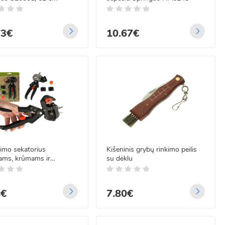
73€
10.67€
jimo sekatorius
Kišeninis grybų rinkimo peilis
ams, krūmams ir
su dėklu
gėms, 20 cm x 10 cm x 4
8€
7.80€