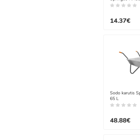
× 15,5 cm, 5 l
14.37€
Sodo karutis 
65 L
48.88€