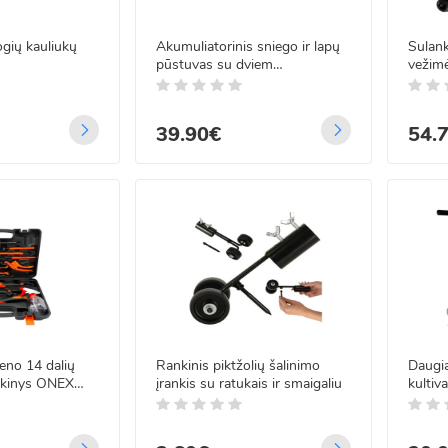
ogių kauliukų
Akumuliatorinis sniego ir lapų
Sulan
 LED vielos užuolaida
pūstuvas su dviem
vežimė
nuotoliniu valdymu
akumuliatoriais 24 V, 1500
iki 10
3m
mAh, BOXER BX-3285
.99€
39.90€
54.
99€
LED Varvekliai storu
du FLASH 11m
.99€
99€
 LED vielos užuolaida
ieno 14 dalių
Rankinis piktžolių šalinimo
Daugia
nuotoliniu valdymu 5x2
inkinys ONEX
įrankis su ratukais ir smaigaliu
kultiv
purent
.99€
99€