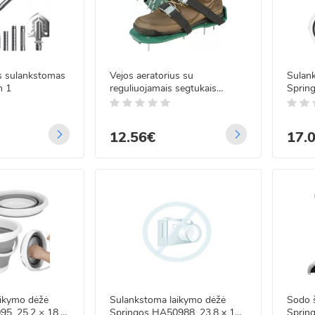
s sulankstomas
Vejos aeratorius su
Sulan
n 1
reguliuojamais segtukais
Sprin
Gardlov 20704
31.5x
12.56€
17.
ikymo dėžė
Sulankstoma laikymo dėžė
Sodo š
5, 25,2 × 18,8
Springos HA50988, 23,8 x 19
Sprin