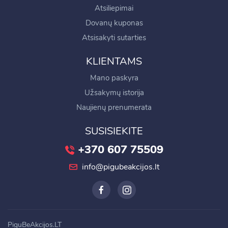
Atsiliepimai
Dovanų kuponas
Atsisakyti sutarties
KLIENTAMS
Mano paskyra
Užsakymų istorija
Naujienų prenumerata
SUSISIEKITE
+370 607 75509
info@pigubeakcijos.lt
PiguBeAkcijos.LT