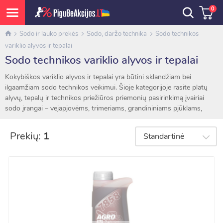
0
Sodo ir lauko prekės
Sodo, daržo technika
Sodo technikos
variklio alyvos ir tepalai
Sodo technikos variklio alyvos ir tepalai
Kokybiškos variklio alyvos ir tepalai yra būtini sklandžiam bei
ilgaamžiam sodo technikos veikimui. Šioje kategorijoje rasite platų
alyvų, tepalų ir technikos priežiūros priemonių pasirinkimą įvairiai
sodo įrangai – vejapjovėms, trimeriams, grandininiams pjūklams,
kultivatoriams, generatoriams ir kitai technikai.
Prekių:
1
Standartinė
Asortimente siūlomos 2T ir 4T variklio alyvos, grandinių tepimo
alyvos, universalūs tepalai bei specializuotos priežiūros priemonės
profesionaliam ir buitiniam naudojimui. Kokybiški tepalai padeda
sumažinti variklio ir judančių dalių nusidėvėjimą, užtikrina efektyvų
darbą bei apsaugo techniką nuo perkaitimo ir korozijos.
Tinkamai parinkta alyva padeda išlaikyti optimalų variklio veikimą,
mažina gedimų riziką ir prailgina sodo technikos tarnavimo laiką.