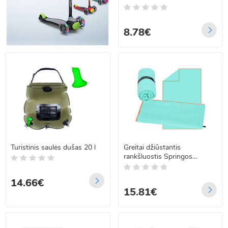
8.78€
Turistinis saulės dušas 20 l
Greitai džiūstantis
rankšluostis Springos
CS0115, 75 x 150 cm
14.66€
15.81€