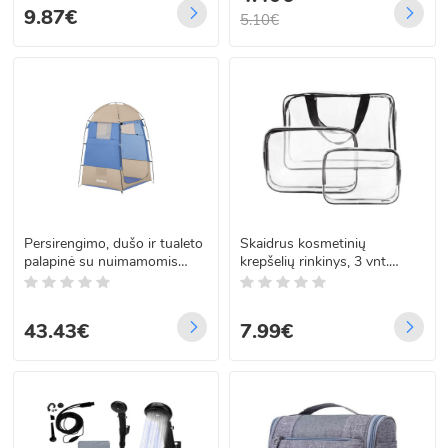
9.87€
5.10€
Persirengimo, dušo ir tualeto
Skaidrus kosmetinių
palapinė su nuimamomis
krepšelių rinkinys, 3 vnt.
grindimis, 190 x 110 x 110
Soulima 21448
cm, Bestway 68002
43.43€
7.99€