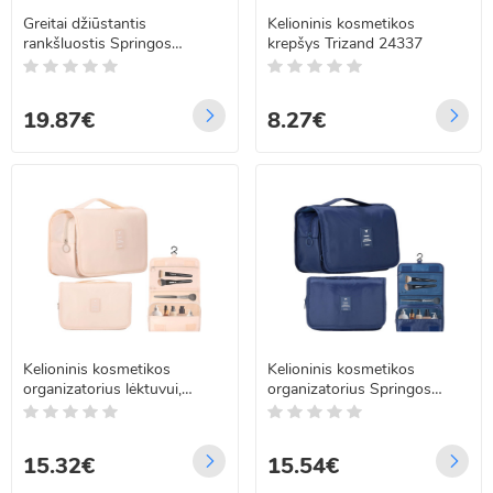
Greitai džiūstantis
Kelioninis kosmetikos
rankšluostis Springos
krepšys Trizand 24337
CS0114, 75 x 150 cm
19.87€
8.27€
Kelioninis kosmetikos
Kelioninis kosmetikos
organizatorius lėktuvui,
organizatorius Springos
smėlio spalvos, Springos
HA7488, tamsiai mėlynas –
HA7489 23 x 19 x 9,5 cm
23 x 19 x 9,5 cm
15.32€
15.54€