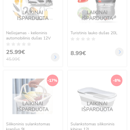
LAIKINAI
LAIKINAI
IŠPARDUOTA
IŠPARDUOTA
Nešiojamas - kelioninis
Turistinis lauko dušas 20L
automobilinis dušas 12V
25.99€
8.99€
45.99€
-17%
-8%
LAIKINAI
LAIKINAI
IŠPARDUOTA
IŠPARDUOTA
Silikoninis sulankstomas
Sulankstomas silikoninis
krepšys 9L
kibiras 12L