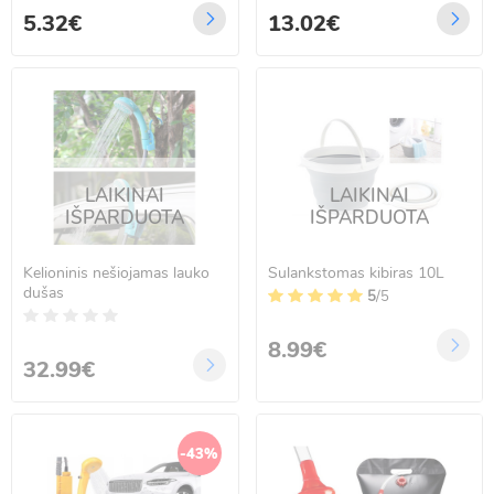
5.32€
13.02€
LAIKINAI
LAIKINAI
IŠPARDUOTA
IŠPARDUOTA
Kelioninis nešiojamas lauko
Sulankstomas kibiras 10L
dušas
5
/5
8.99€
32.99€
-43%