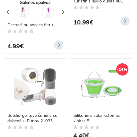
Turistinis lauko dušas 40L
Galimos spalvos:
10.99€
Gertuvė su anglies filtru
4.99€
-14%
Butelis-gertuvė šunims su
Silikoninis sulankstomas
dubenėliu Purlov 21033
kibiras 5L
4.40€