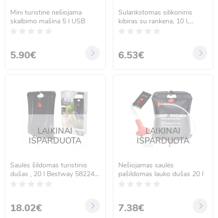
Mini turistinė nešiojama
Sulankstomas silikoninis
skalbimo mašina 5 l USB
kibiras su rankena, 10 l,
pilkas
5.90€
6.53€
LAIKINAI
LAIKINAI
IŠPARDUOTA
IŠPARDUOTA
Saulės šildomas turistinis
Nešiojamas saulės
dušas , 20 l Bestway 58224
pašildomas lauko dušas 20 l
(58 × 41 cm)
18.02€
7.38€