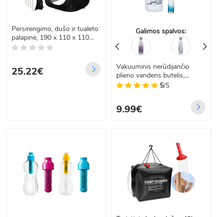
Rinkitės patikimą vandens ir higienos įrangą kelionėms – būkite
pasiruošę bet kokiai situacijai, kur bebūtumėte.
Vanduo ir higiena kelionėse – jūsų komforto ir švaros garantas
Persirengimo, dušo ir tualeto
Galimos spalvos:
gamtoje!
palapinė, 190 x 110 x 110
cm, Trizand 23492
Vakuuminis nerūdijančio
25.22€
plieno vandens butelis,
gertuvė
5
/5
9.99€