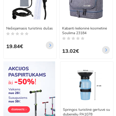
Nešiojamasis turistinis dušas
Kabanti kelioninė kosmetinė
Soulima 23184
19.84€
13.02€
Springos turistinė gertuvė su
dubenėliu PA1078