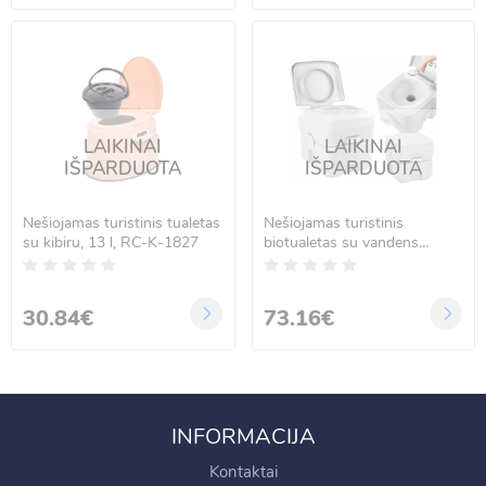
LAIKINAI
LAIKINAI
IŠPARDUOTA
IŠPARDUOTA
Nešiojamas turistinis tualetas
Nešiojamas turistinis
su kibiru, 13 l, RC-K-1827
biotualetas su vandens
bakeliu 20 l ir 10 l, Real
Garden
30.84€
73.16€
INFORMACIJA
Kontaktai