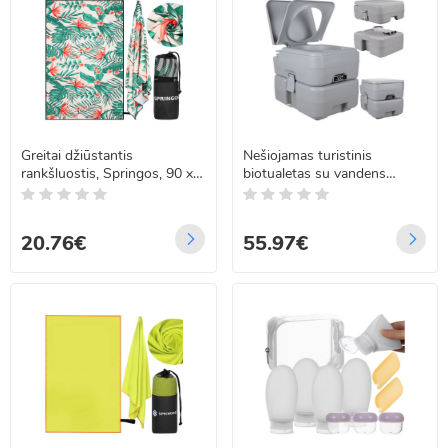
Greitai džiūstantis
Nešiojamas turistinis
rankšluostis, Springos, 90 x
biotualetas su vandens
180 cm, CS0119
bakeliu 20l ir 12 l, Trizand
24498
20.76€
55.97€