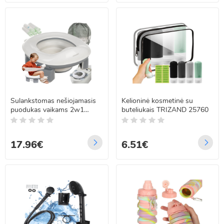
Sulankstomas nešiojamasis
Kelioninė kosmetinė su
puodukas vaikams 2w1
buteliukais TRIZAND 25760
Kruzzel 25510
17.96€
6.51€