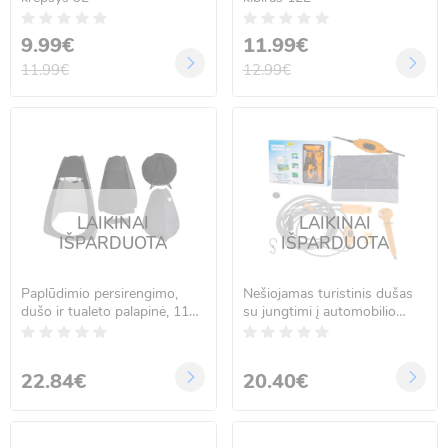
9.99€
11.99€
11.99€
12.99€
LAIKINAI
LAIKINAI
IŠPARDUOTA
IŠPARDUOTA
Paplūdimio persirengimo,
Nešiojamas turistinis dušas
dušo ir tualeto palapinė, 110
su jungtimi į automobilio
x 110 x 180 cm, juoda,
lizdą (12V)
KX5438
22.84€
20.40€