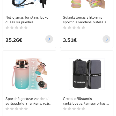
Nešiojamas turistinis lauko
Sulankstomas silikoninis
dušas su priedais
sportinis vandens butelis su
laikikliu, vaivorykštinis, 500
ml
25.26€
3.51€
Sportinė gertuvė vandeniui
Greitai džiūstantis
su šiaudeliu ir rankena, rožinė
rankšluostis, tamsiai pilkas,
ir mėlyna, 600 ml
Trizand 180x100 cm