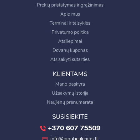
Prekių pristatymas ir grąžinimas
Apie mus
Terminai ir taisyklės
Privatumo politika
Atsiliepimai
Dovanų kuponas
Atsisakyti sutarties
KLIENTAMS
Mano paskyra
Užsakymų istorija
Naujienų prenumerata
SUSISIEKITE
+370 607 75509
info@pigubeakcijos.lt