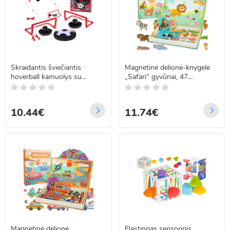
Skraidantis šviečiantis
Magnetinė dėlionė-knygelė
hoverball kamuolys su
„Safari“ gyvūnai, 47
vartais
elementai
10.44€
11.74€
Magnetinė dėlionė
Elastingas sensorinis