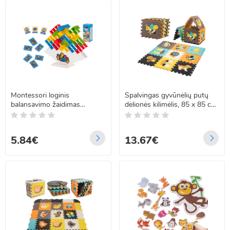
Montessori loginis
Spalvingas gyvūnėlių putų
balansavimo žaidimas
dėlionės kilimėlis, 85 x 85 cm,
„Tetris“ su kaladėlėmis
9 elementai
5.84€
13.67€