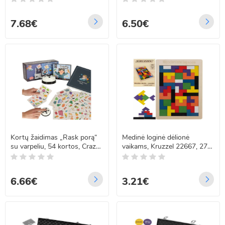
7.68€
6.50€
Kortų žaidimas „Rask porą“
Medinė loginė dėlionė
su varpeliu, 54 kortos, Crazy
vaikams, Kruzzel 22667, 27 x
Flip
18 cm
6.66€
3.21€