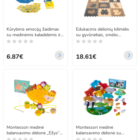
Kūrybinis emocijų žaidimas
Edukacinis dėlionių kilimėlis
su medinėmis kaladėlėmis ir
su gyvūnėliais, smėlio
kortelėmis
spalvos, 9 dalių, 85 x 85 cm
6.87€
18.61€
Montessori medinė
Montessori medinė
balansavimo dėlionė „Ežys“
balansavimo dėlionė su
su vaisiais
gyvūnėliais