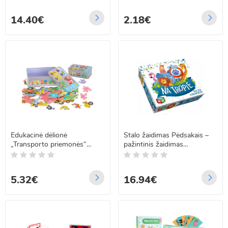
14.40€
2.18€
Edukacinė dėlionė
Stalo žaidimas Pėdsakais –
„Transporto priemonės“
pažintinis žaidimas
metalinėje dėžutėje, 30
smalsiems tyrinėtojams 8+
detalių
5.32€
16.94€