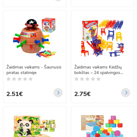
Žaidimas vaikams - Šaunusis
Žaidimas vaikams Kėdžių
piratas statinėje
bokštas – 24 spalvingos
kėdės
2.51€
2.75€