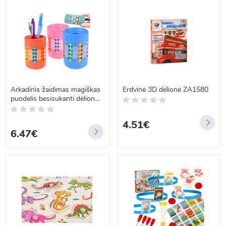
Arkadinis žaidimas magiškas
Erdvinė 3D dėlionė ZA1580
puodelis besisukanti dėlionė
GR0621
4.51€
6.47€