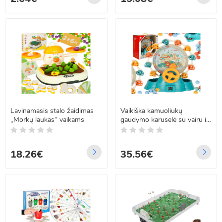
Lavinamasis stalo žaidimas
Vaikiška kamuoliukų
„Morkų laukas“ vaikams
gaudymo karuselė su vairu ir
taškų skaičiuokle
18.26€
35.56€