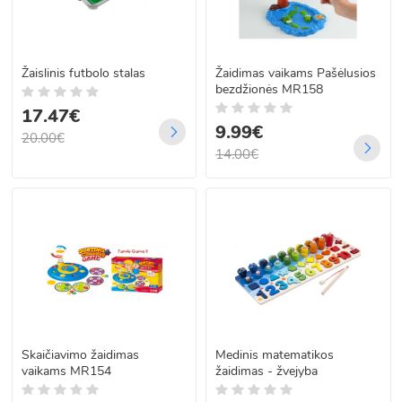
Žaislinis futbolo stalas
Žaidimas vaikams Pašėlusios
bezdžionės MR158
17.47€
9.99€
20.00€
14.00€
Skaičiavimo žaidimas
Medinis matematikos
vaikams MR154
žaidimas - žvejyba