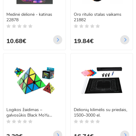
Medinė dėlionė - katinas
Oro ritulio stalas vaikams
22878
21882
10.68€
19.84€
Logikos žaidimas –
Dėlionių kilimėlis su priedais,
galvosūkis Black MoYu
1500–3000 el.
Pyraminx