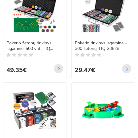
Pokerio žetonų rinkinys
Pokerio rinkinys lagamine –
lagamine, 500 vnt., HQ
300 žetonų, HQ 23528
23529
49.35€
29.47€