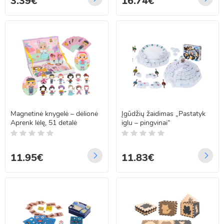
3.39€
16.74€
Magnetinė knygelė – dėlionė
Įgūdžių žaidimas „Pastatyk
Aprenk lėlę, 51 detalė
iglu – pingvinai“
11.95€
11.83€