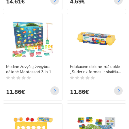
14.61€
4.69€
Medinė žuvyčių žvejybos
Edukacinė dėlionė-rūšiuoklė
dėlionė Montessori 3 in 1
„Suderink formas ir skaičius“,
kiaušiniai, 12 vnt.
11.86€
11.86€