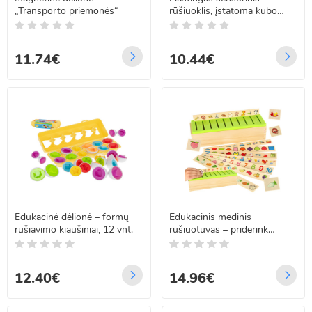
„Transporto priemonės“
rūšiuoklis, įstatoma kubo
formos dėlionė
11.74€
10.44€
Edukacinė dėlionė – formų
Edukacinis medinis
rūšiavimo kiaušiniai, 12 vnt.
rūšiuotuvas – priderink
paveikslėlius
12.40€
14.96€