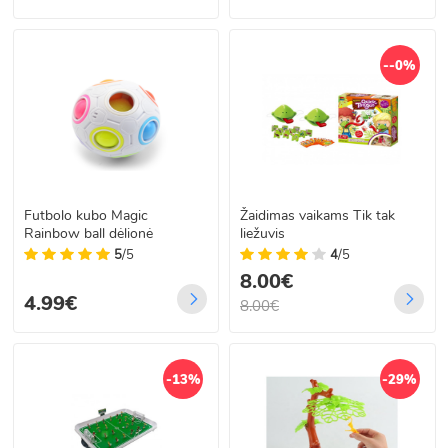
--0%
Futbolo kubo Magic
Žaidimas vaikams Tik tak
Rainbow ball dėlionė
liežuvis
5
/5
4
/5
8.00€
4.99€
8.00€
-13%
-29%