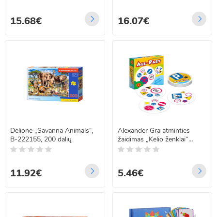
15.68€
16.07€
Dėlionė „Savanna Animals“,
Alexander Gra atminties
B-222155, 200 dalių
žaidimas „Kelio ženklai“
GR0720
11.92€
5.46€