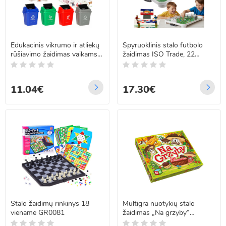
Edukacinis vikrumo ir atliekų
Spyruoklinis stalo futbolo
rūšiavimo žaidimas vaikams,
žaidimas ISO Trade, 22
108 kortelės
žaidėjai, vaikams ir
suaugusiesiems, XXL, 26644
11.04€
17.30€
Stalo žaidimų rinkinys 18
Multigra nuotykių stalo
viename GR0081
žaidimas „Na grzyby“
GR0397