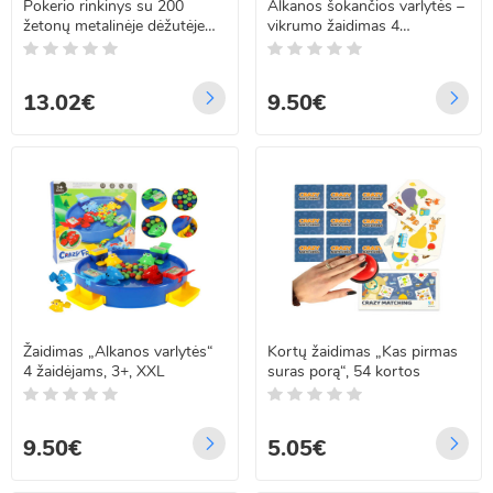
Pokerio rinkinys su 200
Alkanos šokančios varlytės –
žetonų metalinėje dėžutėje
vikrumo žaidimas 4
TEXAS 23539
žaidėjams 3+ XXL
13.02€
9.50€
Žaidimas „Alkanos varlytės“
Kortų žaidimas „Kas pirmas
4 žaidėjams, 3+, XXL
suras porą“, 54 kortos
9.50€
5.05€