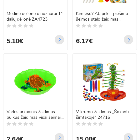
Medinė dėlionė dinozaurai 11
Kim esu? Atspėk – piešimo
dalių dėlionė ZA4723
šeimos stalo žaidimas
vaikams
5.10€
6.17€
Varlės arkadinis žaidimas -
Vikrumo žaidimas „Šokanti
puikus žaidimas visai šeimai
šimtakojė“ 24716
ZA5067
2.64€
15.08€