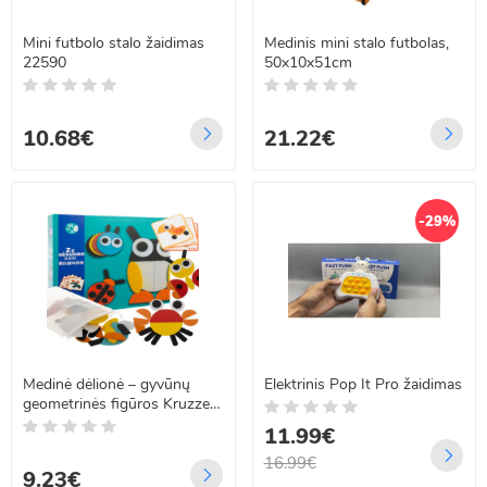
Mini futbolo stalo žaidimas
Medinis mini stalo futbolas,
22590
50x10x51cm
10.68€
21.22€
-29%
Medinė dėlionė – gyvūnų
Elektrinis Pop It Pro žaidimas
geometrinės figūros Kruzzel
22426
11.99€
16.99€
9.23€