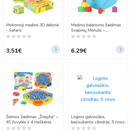
Mokomoji medinė 3D dėlionė
Medinis balansinis žaidimas
- Safaris
Svajonių Mėnulis –
Montessori tipo lavinamoji
dėlionė
3.51€
6.29€
Šeimos žaidimas „Žvejyba“ –
Loginis galvosūkis,
45 žuvytės ir 4 meškerės
besisukantis cilindras, 5 rows