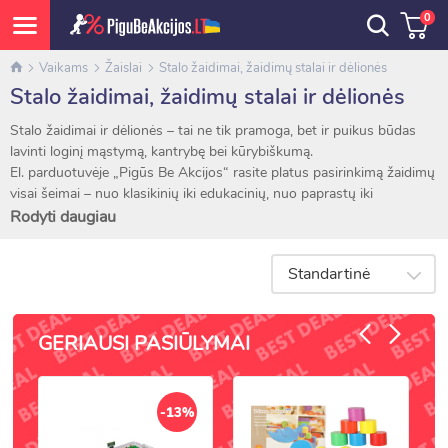
0
Vaikams
Žaislai
Stalo žaidimai, žaidimų stalai ir dėlionės
Stalo žaidimai, žaidimų stalai ir dėlionės
Stalo žaidimai ir dėlionės – tai ne tik pramoga, bet ir puikus būdas
lavinti loginį mąstymą, kantrybę bei kūrybiškumą.
El. parduotuvėje „Pigūs Be Akcijos“ rasite platus pasirinkimą žaidimų
visai šeimai – nuo klasikinių iki edukacinių, nuo paprastų iki
sudėtingų dėlionių.
Rodyti daugiau
Kategorijoje rasite:
Standartinė
Klasikinius stalo žaidimus – loto, domino, kortų ir strateginius
žaidimus.
Edukacinius žaidimus vaikams – mokančius skaičiuoti, pažinti
GERIAUSI PASIŪLYMAI
formas, žodžius ir pasaulį.
Dėliones vaikams – su gyvūnais, pasakų veikėjais, transportu
ar gamtos vaizdais.
-13%
Šeimos stalo žaidimus – įdomius visų amžių žaidėjams,
suburiančius kartu.