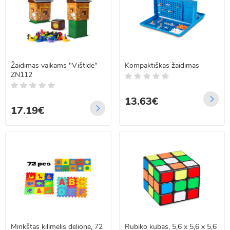
Žaidimas vaikams "Vištidė"
Kompaktiškas žaidimas
ZN112
13.63€
17.19€
Minkštas kilimėlis delionė, 72
Rubiko kubas, 5,6 x 5,6 x 5,6