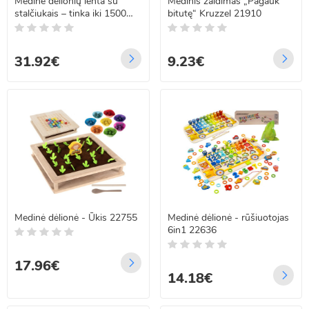
Medinė dėlionių lenta su
Medinis žaidimas „Pagauk
stalčiukais – tinka iki 1500
bitutę“ Kruzzel 21910
detalių
31.92€
9.23€
Medinė dėlionė - Ūkis 22755
Medinė dėlionė - rūšiuotojas
6in1 22636
17.96€
14.18€