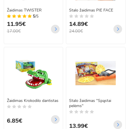
Žaidimas TWISTER
Stalo žaidimas PIE FACE
5
/5
11.95€
14.89€
17.00€
24.00€
Žaidimas Krokodilo dantistas
Stalo žaidimas "Spąstai
pelėms"
6.85€
13.99€