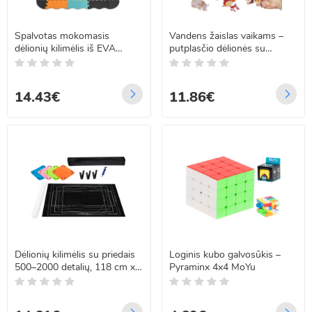
Spalvotas mokomasis
Vandens žaislas vaikams –
dėlionių kilimėlis iš EVA
putplasčio dėlionės su
putplasčio su gyvūnėliais, 25
gyvūnėliais
dalys, 114 x 114 cm
14.43€
11.86€
Dėlionių kilimėlis su priedais
Loginis kubo galvosūkis –
500–2000 detalių, 118 cm x
Pyraminx 4x4 MoYu
79 cm