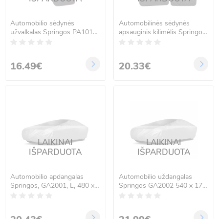
Automobilio sėdynės
Automobilinės sėdynės
užvalkalas Springos PA1011
apsauginis kilimėlis Springos
116 x 48 cm
PA1013 59 x 51 x 63 cm
16.49€
20.33€
LAIKINAI
LAIKINAI
IŠPARDUOTA
IŠPARDUOTA
Automobilio apdangalas
Automobilio uždangalas
Springos, GA2001, L, 480 x
Springos GA2002 540 x 175
175 x 120 cm
x 120 cm