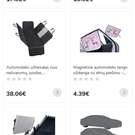
Automobilio užtiesalas nuo
Magnetinė automobilio lango
nešvarumų, juodas,
uždanga su elnių piešiniu –
universalus dydis, 146 x 204,
UV apsauga vaikams
Springos PA1000
38.06€
4.39€