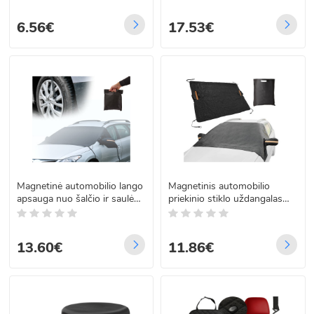
210cm x 125cm
6.56€
17.53€
Magnetinė automobilio lango
Magnetinis automobilio
apsauga nuo šalčio ir saulės,
priekinio stiklo uždangalas
260 cm x 112 cm
nuo šalčio ir saulės, 214 cm x
145 cm
13.60€
11.86€