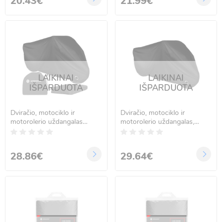
20.43€
21.99€
LAIKINAI
LAIKINAI
IŠPARDUOTA
IŠPARDUOTA
Dviračio, motociklo ir
Dviračio, motociklo ir
motorolerio uždangalas
motorolerio uždangalas,
Springos GA0204, atsparus
vandeniui atsparus, juodas,
vandeniui, juodas,
Springos GA0205, XXL,
250x125x90 cm
250x105x125 cm
28.86€
29.64€