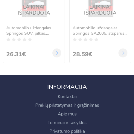
LAIKINAI
LAIKINAI
IŠPARDUOTA
IŠPARDUOTA
Automobilio uždangalas
Automobilio uždangalas
Springos SUV, pilkas,
Springos GA2005, atsparus
GA2004, 480 x 175 x 150
vandeniui, pilkas, 540 x 175 x
cm
150 cm
26.31€
28.59€
INFORMACIJA
Kontaktai
Prekių pristatymas ir grąžinimas
Apie mus
Terminai ir taisyklės
Privatumo politika