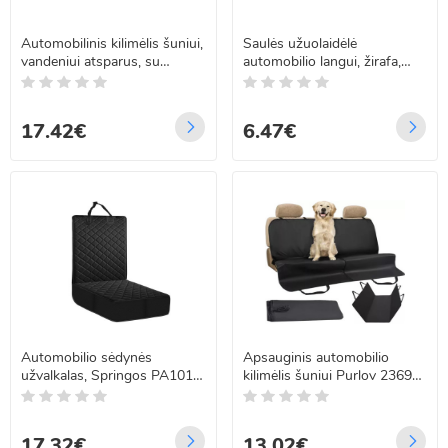
Automobilinis kilimėlis šuniui,
Saulės užuolaidėlė
vandeniui atsparus, su
automobilio langui, žirafa,
voljeru – 136cm x 120cm
44cm x 36cm
17.42€
6.47€
Automobilio sėdynės
Apsauginis automobilio
užvalkalas, Springos PA1010,
kilimėlis šuniui Purlov 23691
102 x 50 cm
144 x 144 cm
17.32€
13.02€