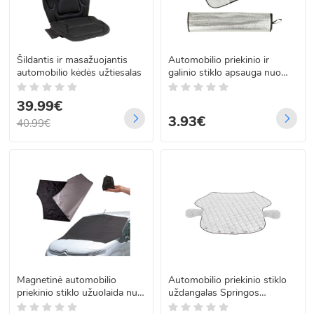
Šildantis ir masažuojantis
Automobilio priekinio ir
automobilio kėdės užtiesalas
galinio stiklo apsauga nuo
šalčio ir saulės, 196,5cm x
69,5cm
39.99€
3.93€
40.99€
Magnetinė automobilio
Automobilio priekinio stiklo
priekinio stiklo užuolaida nuo
uždangalas Springos
saulės ir šalčio, 145cm x
GA0019