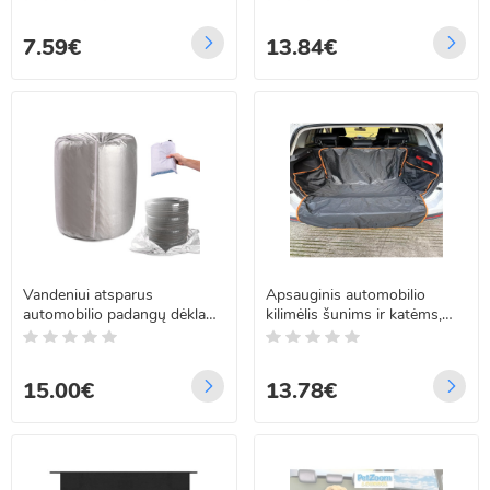
atsparus, juodas, 242 cm x
142 cm
7.59€
13.84€
Vandeniui atsparus
Apsauginis automobilio
automobilio padangų dėklas,
kilimėlis šunims ir katėms,
13–17 colių
180x105cm
15.00€
13.78€