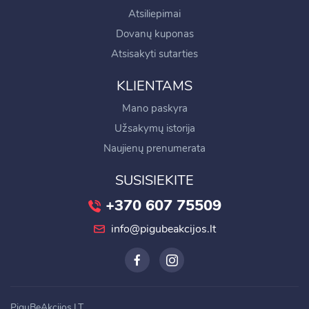
Atsiliepimai
Dovanų kuponas
Atsisakyti sutarties
KLIENTAMS
Mano paskyra
Užsakymų istorija
Naujienų prenumerata
SUSISIEKITE
+370 607 75509
info@pigubeakcijos.lt
PiguBeAkcijos.LT