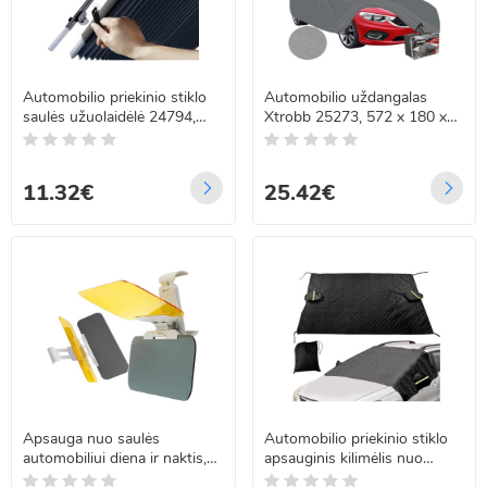
Automobilio priekinio stiklo
Automobilio uždangalas
saulės užuolaidėlė 24794,
Xtrobb 25273, 572 x 180 x
150 x 65 cm
120 cm
11.32€
25.42€
Apsauga nuo saulės
Automobilio priekinio stiklo
automobiliui diena ir naktis,
apsauginis kilimėlis nuo
2w1, 32 x 13,5 cm
šalčio ir saulės, vandeniui