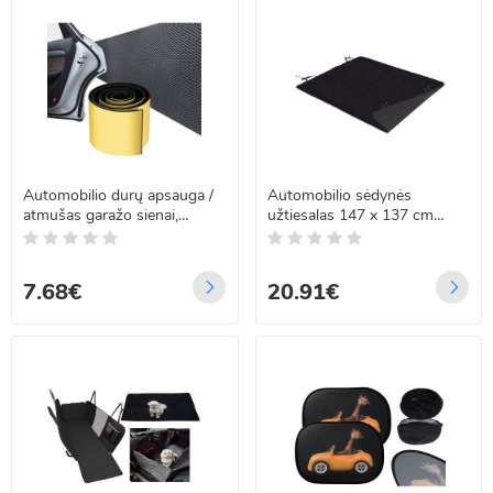
Automobilio durų apsauga /
Automobilio sėdynės
atmušas garažo sienai,
užtiesalas 147 x 137 cm
20x200x0,4cm
Springos PA1012
7.68€
20.91€