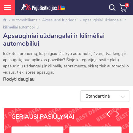
0
Automobiliams
Aksesuarai ir priedai
Apsauginiai uždangalai ir
kilimėliai automobiliui
Apsauginiai uždangalai ir kilimėliai
automobiliui
Ieškote sprendimų, kaip ilgiau išlaikyti automobilį švarų, tvarkingą ir
apsaugotą nuo aplinkos poveikio? Šioje kategorijoje rasite platų
apsauginių uždangalų ir kilimėlių asortimentą, skirtą tiek automobilio
vidaus, tiek išorės apsaugai.
Siūlome:
Rodyti daugiau
Salono kilimėlius (guminiai ir tekstiliniai) – apsaugai nuo purvo,
drėgmės, sniego
Standartinė
Bagažinės kilimėlius – ilgaamžei ir švariai bagažo erdvei
Automobilio uždangalus – viso kėbulo ar dalinius (stiklo,
veidrodėlių, variklio dangčio)
GERIAUSI PASIŪLYMAI
Sėdynių, vairo, panelės uždangalus – kasdienei apsaugai ar
valymo darbams