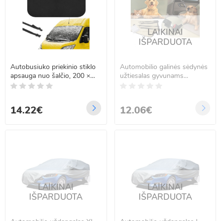
LAIKINAI
IŠPARDUOTA
Autobusiuko priekinio stiklo
Automobilio galinės sėdynės
apsauga nuo šalčio, 200 ×
užtiesalas gyvunams
100 cm, Xtrobb
PetZoom Loungee ZW3
14.22€
12.06€
LAIKINAI
LAIKINAI
IŠPARDUOTA
IŠPARDUOTA