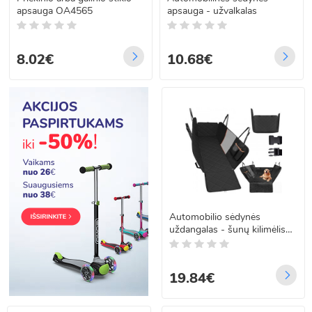
apsauga OA4565
apsauga - užvalkalas
8.02€
10.68€
Automobilio sėdynės
uždangalas - šunų kilimėlis
MP5403
19.84€