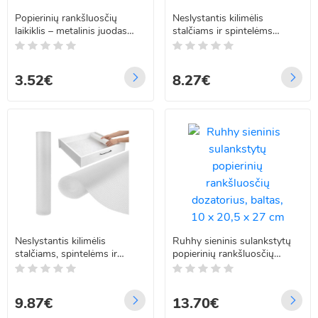
Popierinių rankšluosčių
Neslystantis kilimėlis
laikiklis – metalinis juodas
stalčiams ir spintelėms
matinis, montuojamas be
RUHHY 26866, 500 x 50 cm
gręžimo arba varžtais,
virtuvei ir voniai RUHHY 25
3.52€
8.27€
cm
Neslystantis kilimėlis
Ruhhy sieninis sulankstytų
stalčiams, spintelėms ir
popierinių rankšluosčių
virtuvei RUHHY 24897, 500
dozatorius, baltas, 10 x 20,5
x 50 cm
x 27 cm
9.87€
13.70€