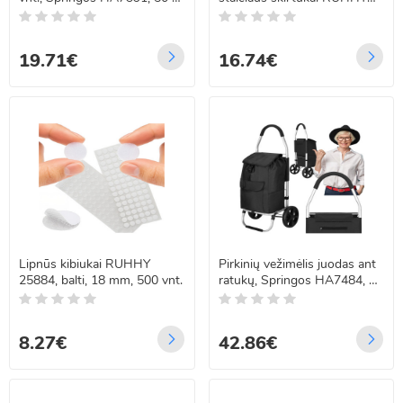
55 cm + 5 cm
25633, 4 vnt., 42–56 x 6 x
1,5 cm
19.71€
16.74€
Lipnūs kibiukai RUHHY
Pirkinių vežimėlis juodas ant
25884, balti, 18 mm, 500 vnt.
ratukų, Springos HA7484, 42
l
8.27€
42.86€