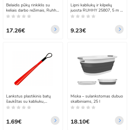
Belaidis pūkų rinkiklis su
Lipni kabliukų ir kilpelių
keliais darbo režimais, Ruhhy
juosta RUHHY 25807, 5 m x
24270
5 cm, balta
17.26€
9.23€
Lankstus plastikinis batų
Miska – sulankstomas dubuo
šaukštas su kabliuku,
skalbiniams, 25 l
raudonas, 48 cm
1.69€
18.10€