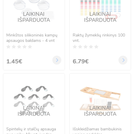
LAIKINAI
LAIKINAI
IŠPARDUOTA
IŠPARDUOTA
Minkštos silikoninės kampų
Raktų žymeklių rinkinys 100
apsaugos baldams - 4 vnt
vnt.
1.45€
6.79€
LAIKINAI
LAIKINAI
IŠPARDUOTA
IŠPARDUOTA
Spintelių ir stalčių apsauga
Išskleidžiamas bambukinis