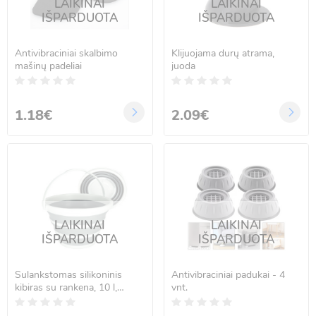
LAIKINAI
LAIKINAI
IŠPARDUOTA
IŠPARDUOTA
Antivibraciniai skalbimo
Klijuojama durų atrama,
mašinų padeliai
juoda
1.18€
2.09€
LAIKINAI
LAIKINAI
IŠPARDUOTA
IŠPARDUOTA
Sulankstomas silikoninis
Antivibraciniai padukai - 4
kibiras su rankena, 10 l,
vnt.
pilkas