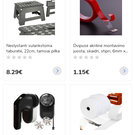
Neslystanti sulankstoma
Dvipusė akrilinė montavimo
taburetė, 22cm, tamsiai pilka
juosta, skaidri, stipri, 6mm x
3m
8.29€
1.15€