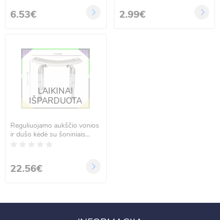
6.53€
2.99€
LAIKINAI
IŠPARDUOTA
Reguliuojamo aukščio vonios
ir dušo kėdė su šoniniais
porankiais, iki 120 kg
22.56€