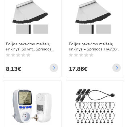
Folijos pakavimo maišelių
Folijos pakavimo maišelių
rinkinys, 50 vnt., Springos
rinkinys – Springos HA7387,
HA7355, 19 × 21 cm + 4 cm
35 X 40 CM + 5 CM, 50 GAB.
8.13€
17.86€