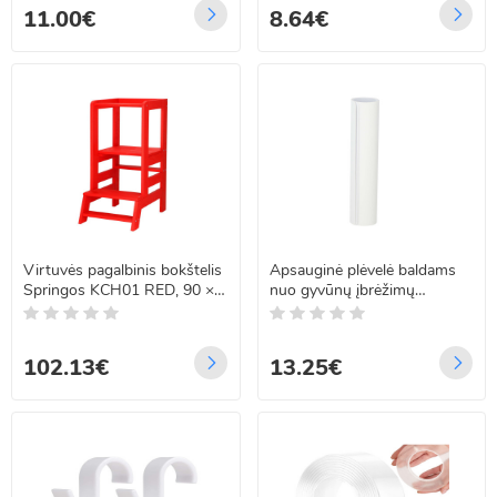
11.00€
8.64€
Virtuvės pagalbinis bokštelis
Apsauginė plėvelė baldams
Springos KCH01 RED, 90 ×
nuo gyvūnų įbrėžimų
39 × 52 cm
Springos PA1079 45 x 30
cm
102.13€
13.25€