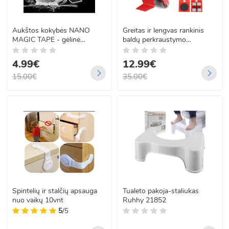
Aukštos kokybės NANO
Greitas ir lengvas rankinis
MAGIC TAPE - gėlinė
baldų perkraustymo
juostelė 5m
prietaisas ant ratukų
4.99€
12.99€
15.00€
35.00€
Spintelių ir stalčių apsauga
Tualeto pakoja-staliukas
nuo vaikų 10vnt
Ruhhy 21852
5
/5