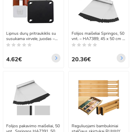
Lipnus durų pritraukiklis su
Folijos maišeliai Springos, 50
susukama virvele, juodas –
vnt. – HA7389, 45 x 50 cm +
800g, 1,2m
5 cm
4.62€
20.36€
Folijos pakavimo maišeliai, 50
Reguliuojami bambukiniai
vnt., Springos HA7391, 50 x
stalčiaus skirtukai RUHHY