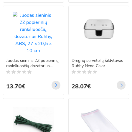
Juodas sieninis ZZ popierinių
Drėgnų servetėlių šildytuvas
rankšluosčių dozatorius
Ruhhy Neno Calor
Ruhhy, ABS, 27 x 20,5 x 10
cm
13.70€
28.07€