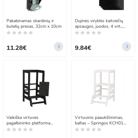
Pakabinamas skardinių ir
Dujinės viryklės kaitviečių
butelių presas, 32cm x 10cm
apsaugos, juodos, 4 vnt.,
Springos KI0115, 27 x 27 cm
11.28€
9.84€
Vaikiška virtuvės
Virtuvinis paaukštinimas,
pagalbininko platforma
baltas – Springos KCH01
Springos KCH01 BLACK, 90
WHITE, 90 cm
cm