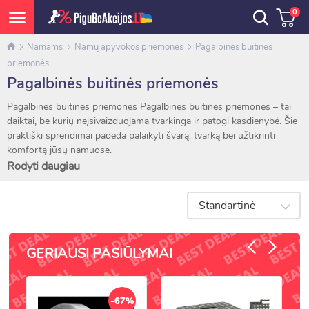
0
Namams
Namų apyvokos priemonės
Pagalbinės buitinės
priemonės
Pagalbinės buitinės priemonės
Pagalbinės buitinės priemonės Pagalbinės buitinės priemonės – tai
daiktai, be kurių neįsivaizduojama tvarkinga ir patogi kasdienybė. Šie
praktiški sprendimai padeda palaikyti švarą, tvarką bei užtikrinti
komfortą jūsų namuose.
Mūsų asortimente rasite:
Rodyti daugiau
Kopėčias ir laiptelius – pasiekite aukščiau saugiai ir patogiai;
Durų ir langų sandarinimo juostas – apsauga nuo skersvėjų ir
Standartinė
dulkių;
Baldų kampų apsaugas ir ribotuvus – saugumui namuose;
Durų sustojimo fiksatorius ir kilimėlius – patogumui ir
GERIAUSI PASIŪLYMAI
apsaugai;
Smulkias buitinės priežiūros priemones – kabliukus, gumines
pirštines, apsauginius lipdukus, slydimo ribotuvus.
-67%