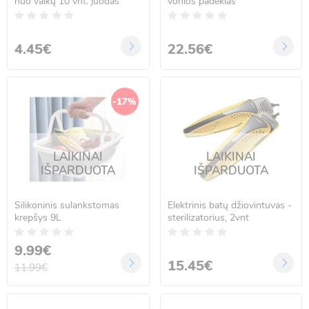
nuo vaikų 10 vnt. juodas
vonios padėklas
4.45€
22.56€
-17%
LAIKINAI
LAIKINAI
IŠPARDUOTA
IŠPARDUOTA
Silikoninis sulankstomas
Elektrinis batų džiovintuvas -
krepšys 9L
sterilizatorius, 2vnt
9.99€
15.45€
11.99€