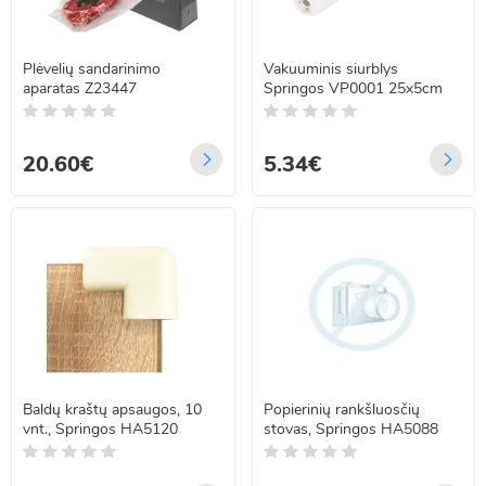
Plėvelių sandarinimo
Vakuuminis siurblys
aparatas Z23447
Springos VP0001 25x5cm
20.60€
5.34€
Baldų kraštų apsaugos, 10
Popierinių rankšluosčių
vnt., Springos HA5120
stovas, Springos HA5088