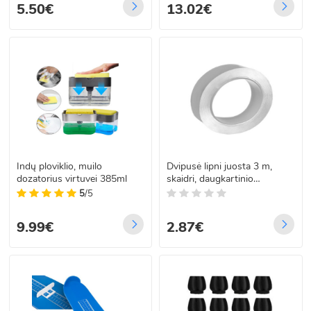
5.50€
13.02€
Indų ploviklio, muilo
Dvipusė lipni juosta 3 m,
dozatorius virtuvei 385ml
skaidri, daugkartinio
naudojimo
5
/5
9.99€
2.87€