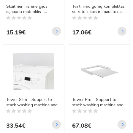
Skaitmeninis energijos
Tvirtinimo gumų komplektas
sąnaudų matuoklis –
su rutuliukais ir spaustukais
vatmetras, 23576
Springos GA0034
15.19€
17.06€
Tower Slim – Support to
Tower Pro – Support to
stack washing machine and
stack washing machine and
dryer
dryer, with removable shelf
33.54€
67.08€