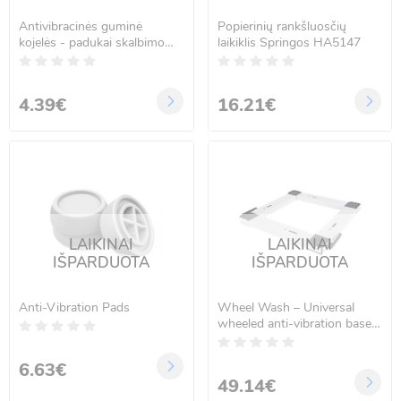
Antivibracinės guminė
Popierinių rankšluosčių
kojelės - padukai skalbimo
laikiklis Springos HA5147
mašinai - 4 vnt.
4.39€
16.21€
LAIKINAI
LAIKINAI
IŠPARDUOTA
IŠPARDUOTA
Anti-Vibration Pads
Wheel Wash – Universal
wheeled anti-vibration base
for appliances
6.63€
49.14€