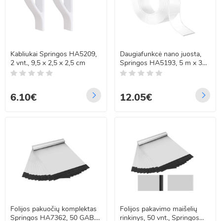
Kabliukai Springos HA5209,
Daugiafunkcė nano juosta,
2 vnt., 9,5 x 2,5 x 2,5 cm
Springos HA5193, 5 m x 3
cm x 1 mm
6.10€
12.05€
Folijos pakuočių komplektas
Folijos pakavimo maišelių
Springos HA7362, 50 GAB.,
rinkinys, 50 vnt., Springos