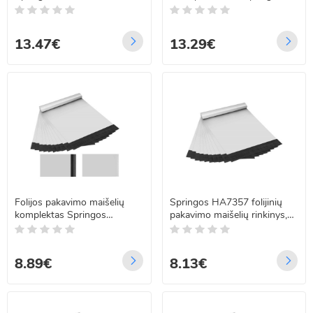
32 X 40 CM + 5 CM
HA7360, 31 × 37 cm + 5 cm
13.47€
13.29€
Folijos pakavimo maišelių
Springos HA7357 folijinių
komplektas Springos
pakavimo maišelių rinkinys,
HA7358, 50 GAB., 26 X 31
50 vnt., 20 x 26 cm + 4 cm
CM + 4 CM
8.89€
8.13€