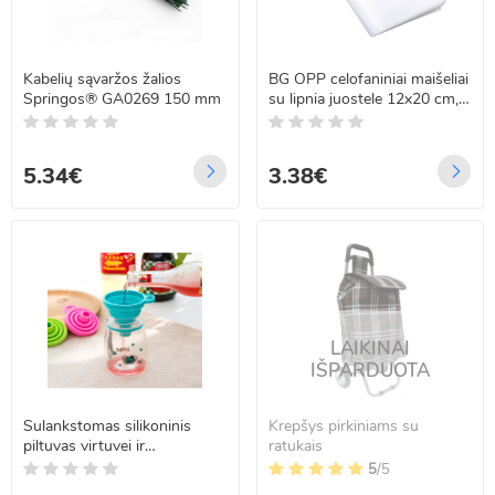
Kabelių sąvaržos žalios
BG OPP celofaniniai maišeliai
Springos® GA0269 150 mm
su lipnia juostele 12x20 cm,
100 vnt.
5.34€
3.38€
LAIKINAI
IŠPARDUOTA
Sulankstomas silikoninis
Krepšys pirkiniams su
piltuvas virtuvei ir
ratukais
dirbtuvėms, mėlynas
5
/5