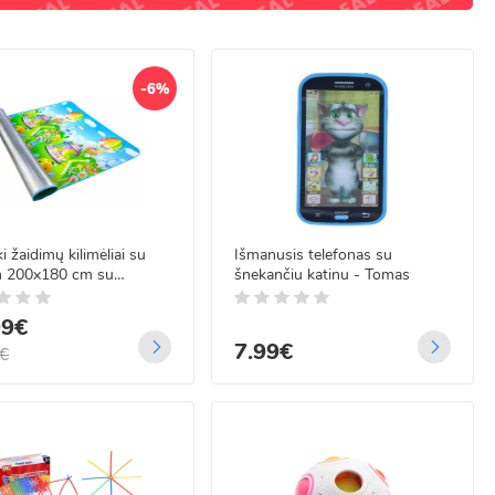
-6%
ki žaidimų kilimėliai su
Išmanusis telefonas su
m 200x180 cm su
šnekančiu katinu - Tomas
ine folija
eidžiančia šalčio ir
99€
ės
7.99€
€