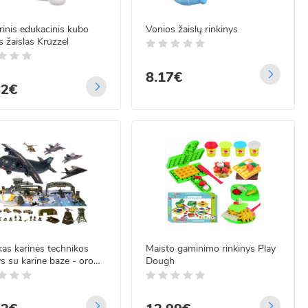
inis edukacinis kubo
Vonios žaislų rinkinys
 žaislas Kruzzel
8.17€
52€
kas karinės technikos
Maisto gaminimo rinkinys Play
ys su karine baze - oro
Dough
s