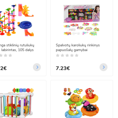
nga stiklinių rutuliukų
Spalvotų karoliukų rinkinys
- labirintas, 105 dalys
papuošalų gamybai
22€
7.23€