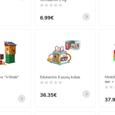
6.99€
ms "Vištidė"
Edukacinis 6 pusių kubas
Minkšt
det. +
36.35€
37.