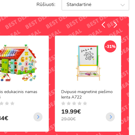
Rūšiuoti:
Standartinė
ms mažiausiems.
ristatymu ir gera kaina visoje Lietuvoje!
-31%
is edukacinis namas
Dvipusė magnetinė piešimo
4
lenta A722
19.99€
84€
29.00€