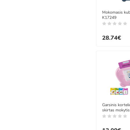
Mokomasis kuba
K17249
28.74€
Garsinis kortel
skirtas mokytis