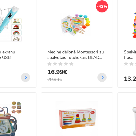
-43%
u ekranu
Medinė dėlionė Montessori su
Spalvi
o USB
spalvotais rutuliukais BEAD
trasa 
HOLDER
16.99€
13.
29.99€