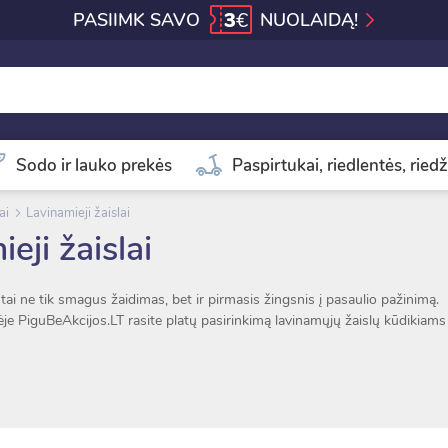
3
€
PASIIMK SAVO
NUOLAIDĄ!
Sodo ir lauko prekės
Paspirtukai, riedlentės, riedž
ai
Lavinamieji žaislai
eji žaislai
– tai ne tik smagus žaidimas, bet ir pirmasis žingsnis į pasaulio pažinimą.
je PiguBeAkcijos.LT rasite platų pasirinkimą lavinamųjų žaislų kūdikiams
formelių žaislus – padeda pažinti spalvas, formas, skaičius.
islus – lavina pojūčius ir koordinaciją.