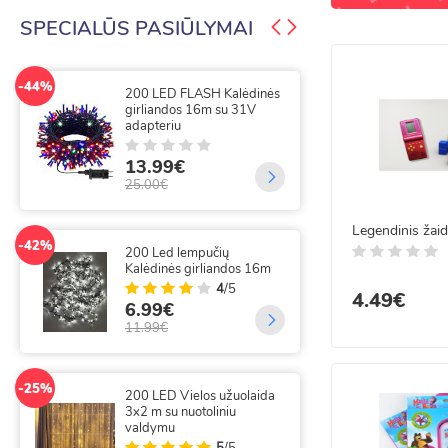
Apranga ir aksesuarai
SPECIALŪS PASIŪLYMAI
Šildymas, vėdinimas,
-44%
-50%
santechnika
200 LED FLASH Kalėdinės
300
girliandos 16m su 31V
gir
adapteriu
Kanceliarija, biurui ir mokyklai
9.
13.99€
20.
25.00€
-25%
Legendinis žaid
300
-42%
200 Led lempučių
su 
Kalėdinės girliandos 16m
3x
4
/5
4.49€
6.99€
14
11.99€
19.
-25%
-49%
200 LED Vielos užuolaida
300
3x2 m su nuotoliniu
lai
valdymu
5
/5