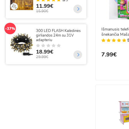
35
11.99€
69.
15.90€
-14%
320
-37%
Išmanusis tele
300 LED FLASH Kalėdinės
su 
šnekančia Maša
girliandos 24m su 31V
m
adapteriu
18
18.99€
21.
7.99€
29.99€