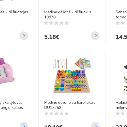
s - rūšiuotojas
Medinė dėlionė - rūšiuoklis
Sensor
19870
formos
5.18€
14.
ių skaitytuvas
Medinė dėlionė su karoliukais
Vaikiš
 anglų kalbos
DU17252
rinkin
uosta