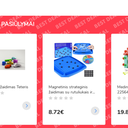
garsinius žaislus – stimuliuoja klausą ir reakciją.
 lavinamuosius žaislus – reaguoja į garsus, judesius ar prisilietimus.
ti iš saugių, sertifikuotų, be BPA ir ftalatų medžiagų, tinkami net patie
 PASIŪLYMAI
 mokytis per žaidimą – rinkitės lavinamuosius žaislus internetu su greitu p
žaidimas Teteris
Magnetinis strateginis
Medin
žaidimas su rutuliukais ir
2256
laimės ratu šeimai GR0763
8.72€
19.