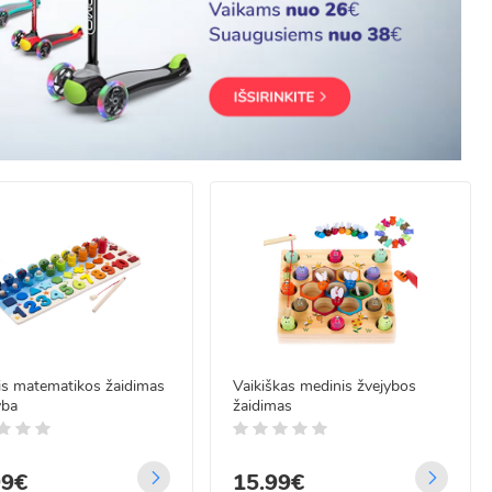
is matematikos žaidimas
Vaikiškas medinis žvejybos
yba
žaidimas
99€
15.99€