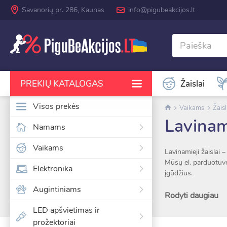
Savanorių pr. 286, Kaunas
info@pigubeakcijos.lt
Žaislai
PREKIŲ KATALOGAS
Visos prekės
Vaikams
Žaisl
Lavinami
Namams
RODYTI DAUGIAU KATEGORIJŲ
Vaikams
Lavinamieji žaislai 
Mūsų el. parduotuvė
Elektronika
įgūdžius.
Augintiniams
Kategorijoje rasite:
Rodyti daugiau
LED apšvietimas ir
Rūšiavimo ir 
prožektoriai
Sensorinius ža