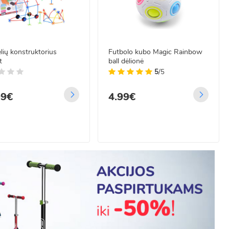
lių konstruktorius
Futbolo kubo Magic Rainbow
t
ball dėlionė
5
/5
99€
4.99€