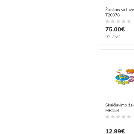
Žaislinis virtuv
T20078
75.00€
93.75€
Skaičiavimo ža
MR154
12.99€