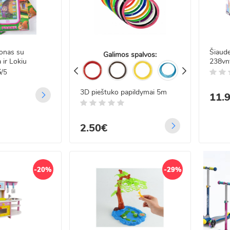
.99€
99€
 LED vielos užuolaida
fonas su
Šiaude
Galimos spalvos:
nuotoliniu valdymu 5x2
 ir Lokiu
238vn
5
/5
.99€
3D pieštuko papildymai 5m
99€
11.
2.50€
-20%
-29%