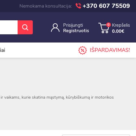
+370 607 75509
Nemokama konsultacija:
Prisijungti
Krepšelis
0
Registruotis
0.00€
iai
IŠPARDAVIMAS!
 ir vaikams, kurie skatina mąstymą, kūrybiškumą ir motorikos