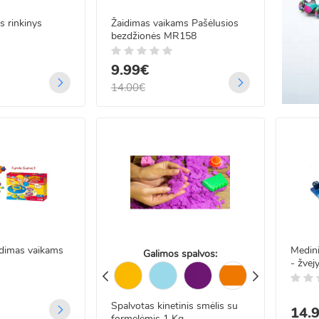
ės rinkinys
Žaidimas vaikams Pašėlusios
bezdžionės MR158
9.99€
14.00€
idimas vaikams
Medin
Galimos spalvos:
- žvej
Spalvotas kinetinis smėlis su
14.
formelėmis 1 Kg