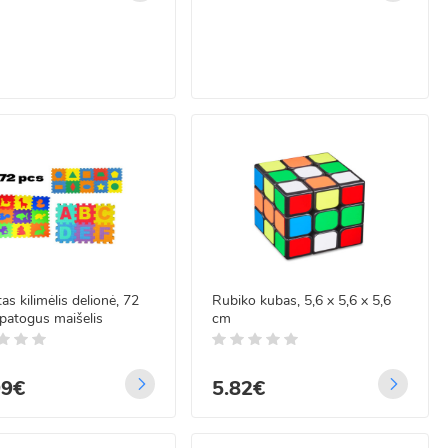
as kilimėlis delionė, 72
Rubiko kubas, 5,6 x 5,6 x 5,6
 patogus maišelis
cm
99€
5.82€