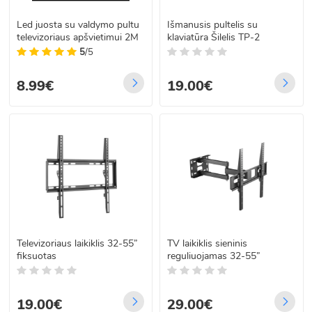
Led juosta su valdymo pultu
Išmanusis pultelis su
televizoriaus apšvietimui 2M
klaviatūra Šilelis TP-2
5
/5
8.99€
19.00€
Televizoriaus laikiklis 32-55”
TV laikiklis sieninis
fiksuotas
reguliuojamas 32-55”
19.00€
29.00€