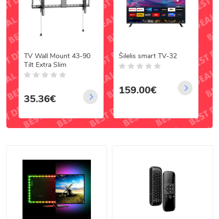
TV priedėliai ir tuneriai (DVB-T2)
Sukurkite tobulą žiūrėjimo patirtį namuose – su modernia technika ir
tinkamais priedais.
Greitas pristatymas visoje Lietuvoje.
TV Wall Mount 43-90
Šilelis smart TV-32
Tilt Extra Slim
159.00€
35.36€