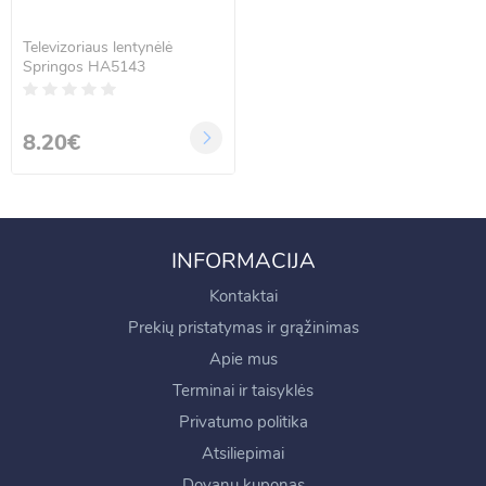
Televizoriaus lentynėlė
Springos HA5143
8.20€
INFORMACIJA
Kontaktai
Prekių pristatymas ir grąžinimas
Apie mus
Terminai ir taisyklės
Privatumo politika
Atsiliepimai
Dovanų kuponas