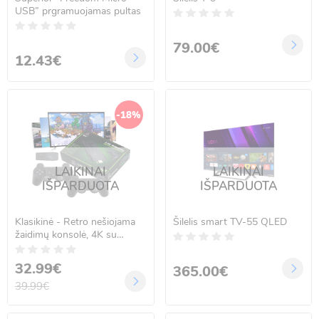
USB” prgramuojamas pultas
79.00€
12.43€
-18%
LAIKINAI
LAIKINAI
IŠPARDUOTA
IŠPARDUOTA
Klasikinė - Retro nešiojama
Šilelis smart TV-55 QLED
žaidimų konsolė, 4K su
dviem belaidžiais žaidimų
pultais
32.99€
365.00€
39.99€