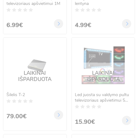
televizoriaus apšvietimui 1M
lentyna
6.99€
4.99€
LAIKINAI
LAIKINAI
IŠPARDUOTA
IŠPARDUOTA
Šilelis T-2
Led juosta su valdymo pultu
televizoriaus apšvietimui 5M
LED MOOD LIGHTS
79.00€
15.90€