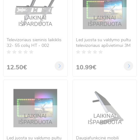
LAIKINAI
LAIKINAI
IŠPARDUOTA
IŠPARDUOTA
Televizoriaus sieninis laikiklis
Led juosta su valdymo pultu
32- 55 colių HT - 002
televizoriaus apšvietimui 3M
12.50€
10.99€
LAIKINAI
LAIKINAI
IŠPARDUOTA
IŠPARDUOTA
Led juosta su valdymo pultu
Daugiafunkcinė mobili