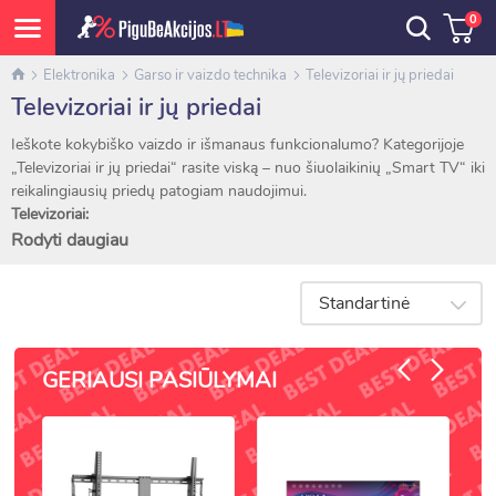
0
Elektronika
Garso ir vaizdo technika
Televizoriai ir jų priedai
Televizoriai ir jų priedai
Ieškote kokybiško vaizdo ir išmanaus funkcionalumo? Kategorijoje
„Televizoriai ir jų priedai“ rasite viską – nuo šiuolaikinių „Smart TV“ iki
reikalingiausių priedų patogiam naudojimui.
Televizoriai:
Rodyti daugiau
LED, OLED, QLED ir 4K televizoriai
Smart TV su „Android“ ar „webOS“
Standartinė
Skirtingų įstrižainių – nuo kompaktiškų iki didelių ekranų
Energiją taupantys modeliai su aukšta vaizdo raiška
Priedai televizoriams:
GERIAUSI PASIŪLYMAI
Sieniniai laikikliai ir stovai
TV pulteliai, pakaitiniai ir universalūs
HDMI, optiniai, AV kabeliai
TV antenos ir signalo stiprintuvai