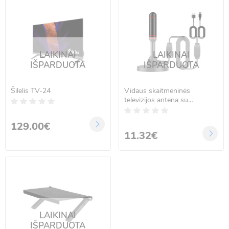
LAIKINAI
LAIKINAI
IŠPARDUOTA
IŠPARDUOTA
Šilelis TV-24
Vidaus skaitmeninės
televizijos antena su
stiprintuvu, aktyvioji,
magnetinė, DVBT-2 HEVC
129.00€
MUX-8 4K
11.32€
LAIKINAI
IŠPARDUOTA