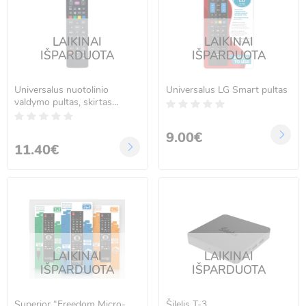
LAIKINAI
LAIKINAI
IŠPARDUOTA
IŠPARDUOTA
Universalus nuotolinio
Universalus LG Smart pultas
valdymo pultas, skirtas
Telefunken ir Vestel
televizoriams
9.00€
11.40€
LAIKINAI
LAIKINAI
IŠPARDUOTA
IŠPARDUOTA
Superior “Freedom Micro-
Šilelis T-3