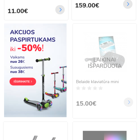
LG, Samsung, Sony i
159.00€
11.00€
LAIKINAI
IŠPARDUOTA
Belaidė klaviatūra mini
15.00€