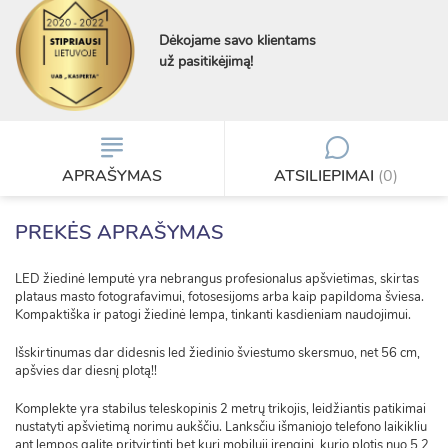
Dėkojame savo klientams
už pasitikėjimą!
APRAŠYMAS
ATSILIEPIMAI
(0)
PREKĖS APRAŠYMAS
LED žiedinė lemputė yra nebrangus profesionalus apšvietimas, skirtas
plataus masto fotografavimui, fotosesijoms arba kaip papildoma šviesa.
Kompaktiška ir patogi žiedinė lempa, tinkanti kasdieniam naudojimui.
Išskirtinumas dar didesnis led žiedinio šviestumo skersmuo, net 56 cm,
apšvies dar diesnį plotą!!
Komplekte yra stabilus teleskopinis 2 metrų trikojis, leidžiantis patikimai
nustatyti apšvietimą norimu aukščiu. Lanksčiu išmaniojo telefono laikikliu
ant lempos galite pritvirtinti bet kurį mobilųjį įrenginį, kurio plotis nuo 5,2