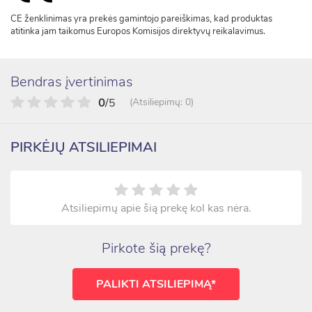
CE ženklinimas yra prekės gamintojo pareiškimas, kad produktas
atitinka jam taikomus Europos Komisijos direktyvų reikalavimus.
Bendras įvertinimas
0
/5
(Atsiliepimų: 0)
PIRKĖJŲ ATSILIEPIMAI
Atsiliepimų apie šią prekę kol kas nėra.
Pirkote šią prekę?
PALIKTI ATSILIEPIMĄ*