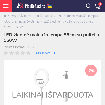
0
LED apšvietimas ir prožektoriai
LED žiedinės, makiažo lempos ir
fotografavimo apšvietimas
LED žiedinė makiažo lempa 56cm su
pulteliu 150W
LED žiedinė makiažo lempa 56cm su pulteliu
150W
Prekės kodas: 2932
Atsiliepimų: 0
-7%
LAIKINAI IŠPARDUOTA