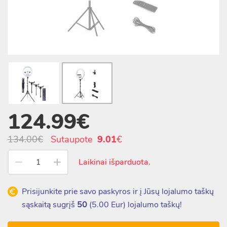
124.99€
134.00€
Sutaupote
9.01
€
Laikinai išparduota.
Prisijunkite prie savo paskyros ir į Jūsų lojalumo taškų
sąskaitą sugrįš
50
(
5.00
Eur) lojalumo taškų!