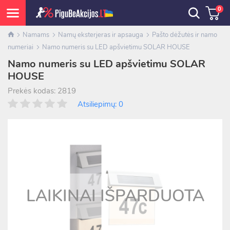
0
Namams
Namų eksterjeras ir apsauga
Pašto dėžutės ir namo
numeriai
Namo numeris su LED apšvietimu SOLAR HOUSE
Namo numeris su LED apšvietimu SOLAR
HOUSE
Prekės kodas: 2819
Atsiliepimų: 0
LAIKINAI IŠPARDUOTA