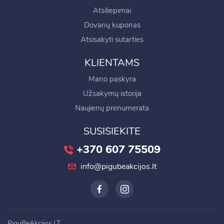
Atsiliepimai
Dovanų kuponas
Atsisakyti sutarties
KLIENTAMS
Mano paskyra
Užsakymų istorija
Naujienų prenumerata
SUSISIEKITE
+370 607 75509
info@pigubeakcijos.lt
PiguBeAkcijos.LT