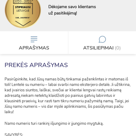
Dėkojame savo klientams
už pasitikėjimą!
APRAŠYMAS
ATSILIEPIMAI
(0)
PREKĖS APRAŠYMAS
Pasirūpinkite, kad Jūsų namas būtų tinkamai paženklintas ir matomas iš
toli! Lentelė su numeriu – labai svarbi namo eksterjero detalė. Ji užtikrina,
kad įvairios siuntos, laiškai, svečiai ar klientai lengvai rastų reikiamą
adresatą,niekam netektų klaidžioti po painius gatvių labirintus ir
klausinėti praeivių, kur rasti tam tikru numeriu pažymėtą namą. Taigi, jei
Jūsų namo numeris – vis dar mįslė aplinkiniams, šis pasiūlymas pačiu
laiku!
Namo numeris turi rankinį išjungimo ir įjungimo mygtuką.
SAVYBĖS: