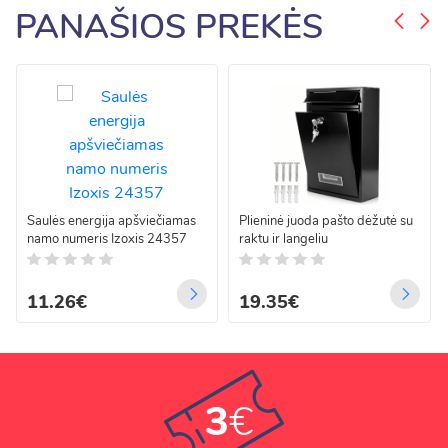
PANAŠIOS PREKĖS
Saulės energija apšviečiamas
Plieninė juoda pašto dėžutė su
namo numeris Izoxis 24357
raktu ir langeliu
11.26€
19.35€
3
€