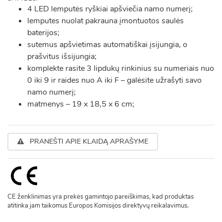
4 LED lemputės ryškiai apšviečia namo numerį;
lemputes nuolat pakrauna įmontuotos saulės
baterijos;
sutemus apšvietimas automatiškai įsijungia, o
prašvitus išsijungia;
komplekte rasite 3 lipdukų rinkinius su numeriais nuo
0 iki 9 ir raides nuo A iki F – galėsite užrašyti savo
namo numerį;
matmenys – 19 x 18,5 x 6 cm;
PRANEŠTI APIE KLAIDĄ APRAŠYME
CE ženklinimas yra prekės gamintojo pareiškimas, kad produktas
atitinka jam taikomus Europos Komisijos direktyvų reikalavimus.