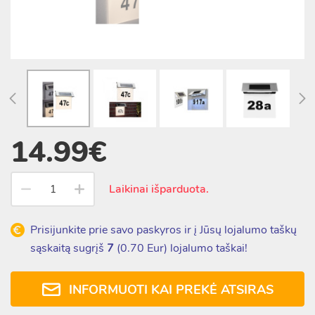
14.99€
Laikinai išparduota.
Prisijunkite prie savo paskyros ir į Jūsų lojalumo taškų
sąskaitą sugrįš
7
(
0.70
Eur) lojalumo taškai!
INFORMUOTI KAI PREKĖ ATSIRAS