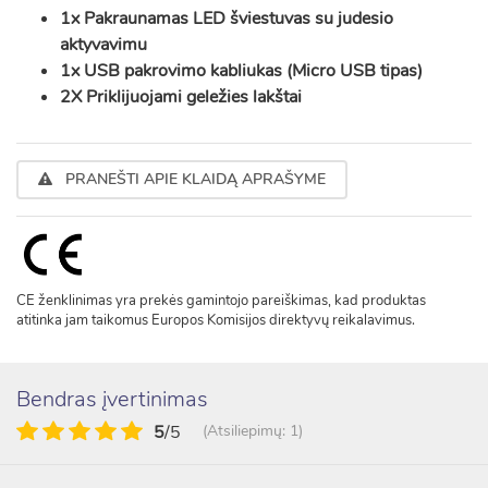
1x Pakraunamas LED šviestuvas su judesio
aktyvavimu
1x USB pakrovimo kabliukas (Micro USB tipas)
2X Priklijuojami geležies lakštai
PRANEŠTI APIE KLAIDĄ APRAŠYME
CE ženklinimas yra prekės gamintojo pareiškimas, kad produktas
atitinka jam taikomus Europos Komisijos direktyvų reikalavimus.
Bendras įvertinimas
5
/5
(Atsiliepimų: 1)