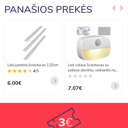
PANAŠIOS PREKĖS
Led juostinis šviestuvas 120cm
Led vidaus šviestuvas su
judesio davikliu, veikiantis nuo
4
/5
baterijų
6.00€
7.07€
3
€