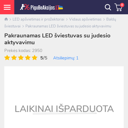
0
LED apšvietimas ir prožektoriai
Vidaus apšvietimas
Baldų
šviestuvai
Pakraunamas LED šviestuvas su judesio aktyvavimu
Pakraunamas LED šviestuvas su judesio
aktyvavimu
Prekės kodas: 2950
5
/5
Atsiliepimų: 1
LAIKINAI IŠPARDUOTA