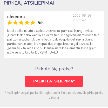
PIRKĖJŲ ATSILIEPIMAI
2022-08-16
eleonora
23:05:42
5
/5
labai patiko naudoju tualete .nes vaikai pamirsta isjungti sviesa
,zinant kiek daba kainuoja elektra,tiktu ir pagyvenusiems,kurie taip
pat uzmarsuoliai ,tik viena beda ,pakrovejo laideli reikia tikrinti
parduotuveje labai jau nepatiklus blogai krauna,gal pazeisti jie
,paemiau kita laida kuo puikiausiai,nereikia elementu ,kurie greit
issikrauna ,o taip tai DERSIMT BALU .
Pirkote šią prekę?
PALIKTI ATSILIEPIMĄ*
* Atsiliepimus gali palikti tik registruoti ir šioje parduotuvėje pirkę prekę
pirkėjai.