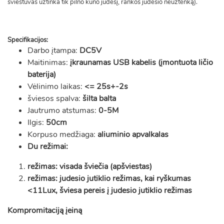
šviestuvas užtinka tik pilno kūno judesį, rankos judesio neužtenką).
Specifikacijos:
Darbo įtampa:
DC5V
Maitinimas:
įkraunamas USB kabelis (įmontuota ličio
baterija)
Vėlinimo laikas:
<= 25s+-2s
šviesos spalva:
šilta balta
Jautrumo atstumas:
0-5M
Ilgis:
50cm
Korpuso medžiaga:
aliuminio apvalkalas
Du režimai:
režimas: visada šviečia (apšviestas)
režimas: judesio jutiklio režimas, kai ryškumas
<11Lux, šviesa pereis į judesio jutiklio režimas
Kompromitaciją įeiną