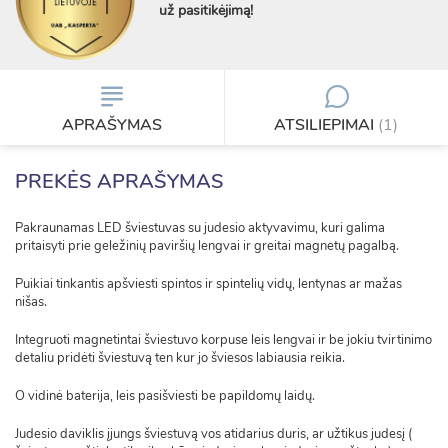
už pasitikėjimą!
APRAŠYMAS
ATSILIEPIMAI
(1)
PREKĖS APRAŠYMAS
Pakraunamas LED šviestuvas su judesio aktyvavimu, kuri galima
pritaisyti prie geležinių paviršių lengvai ir greitai magnetų pagalbą.
Puikiai tinkantis apšviesti spintos ir spintelių vidų, lentynas ar mažas
nišas.
Integruoti magnetintai šviestuvo korpuse leis lengvai ir be jokiu tvirtinimo
detaliu pridėti šviestuvą ten kur jo šviesos labiausia reikia.
O vidinė baterija, leis pasišviesti be papildomų laidų.
Judesio daviklis įjungs šviestuvą vos atidarius duris, ar užtikus judesį (