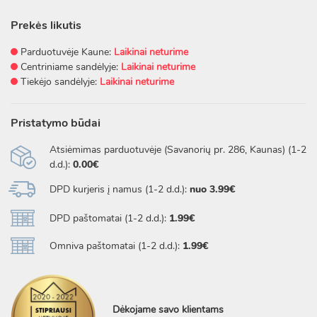
Prekės likutis
Parduotuvėje Kaune:
Laikinai neturime
Centriniame sandėlyje:
Laikinai neturime
Tiekėjo sandėlyje:
Laikinai neturime
Pristatymo būdai
Atsiėmimas parduotuvėje (Savanorių pr. 286, Kaunas) (1-2
d.d.):
0.00€
DPD kurjeris į namus (1-2 d.d.):
nuo 3.99€
DPD paštomatai (1-2 d.d.):
1.99€
Omniva paštomatai (1-2 d.d.):
1.99€
Dėkojame savo klientams