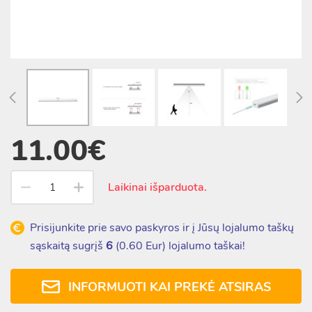
11.00€
Laikinai išparduota.
Prisijunkite prie savo paskyros ir į Jūsų lojalumo taškų
sąskaitą sugrįš
6
(
0.60
Eur) lojalumo taškai!
INFORMUOTI KAI PREKĖ ATSIRAS