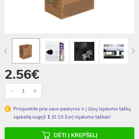
2.56€
Prisijunkite prie savo paskyros ir į Jūsų lojalumo taškų
sąskaitą sugrįš
1
(
0.10
Eur) lojalumo taškas!
DĖTI Į KREPŠELĮ