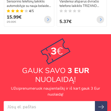
Sensorinis telefonų laikiklis
Vandeniui atsparus dviračio
automobilyje su nauja belaide
telefono laikiklis TRIZAND
krovimo technologija
360° dėklas vairui
4
/5
15.99€
5.37€
25.00€
3
€
GAUK SAVO
3 EUR
NUOLAIDĄ!
Užsiprenumeruok naujienlaiškį ir iš kart gauk 3 Eur
nuolaidą!