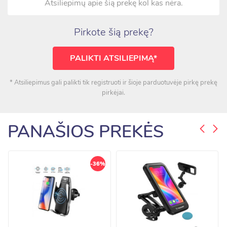
Atsiliepimų apie šią prekę kol kas nėra.
Pirkote šią prekę?
PALIKTI ATSILIEPIMĄ*
* Atsiliepimus gali palikti tik registruoti ir šioje parduotuvėje pirkę prekę
pirkėjai.
PANAŠIOS PREKĖS
-36%