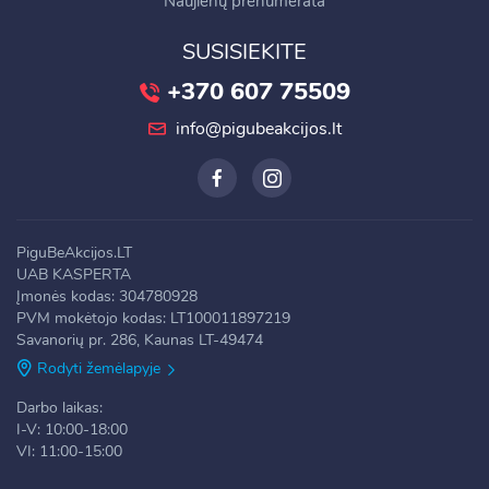
Naujienų prenumerata
SUSISIEKITE
+370 607 75509
info@pigubeakcijos.lt
PiguBeAkcijos.LT
UAB KASPERTA
Įmonės kodas: 304780928
PVM mokėtojo kodas: LT100011897219
Savanorių pr. 286, Kaunas LT-49474
Rodyti žemėlapyje
Darbo laikas:
I-V: 10:00-18:00
VI: 11:00-15:00