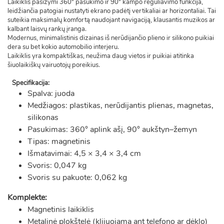
Laikiklis pasižymi 360° pasukimo ir 90° kampo reguliavimo funkcija,
leidžiančia patogiai nustatyti ekrano padėtį vertikaliai ar horizontaliai. Tai
suteikia maksimalų komfortą naudojant navigaciją, klausantis muzikos ar
kalbant laisvų rankų įranga.
Modernus, minimalistinis dizainas iš nerūdijančio plieno ir silikono puikiai
dera su bet kokio automobilio interjeru.
Laikiklis yra kompaktiškas, neužima daug vietos ir puikiai atitinka
šiuolaikiškų vairuotojų poreikius.
Specifikacija:
Spalva: juoda
Medžiagos: plastikas, nerūdijantis plienas, magnetas,
silikonas
Pasukimas: 360° aplink ašį, 90° aukštyn–žemyn
Tipas: magnetinis
Išmatavimai: 4,5 × 3,4 × 3,4 cm
Svoris: 0,047 kg
Svoris su pakuote: 0,062 kg
Komplekte:
Magnetinis laikiklis
Metalinė plokštelė (klijuojama ant telefono ar dėklo)