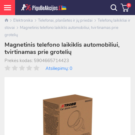
0
Elektronika
Telefonai, planšetės ir jų priedai
Telefonų laikikliai ir
stovai
Magnetinis telefono laikiklis automobiliui, tvirtinamas prie
grotelių
Magnetinis telefono laikiklis automobiliui,
tvirtinamas prie grotelių
Prekės kodas: 5904665714423
Atsiliepimų: 0