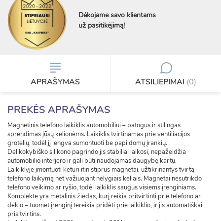
Dėkojame savo klientams
už pasitikėjimą!
APRAŠYMAS
ATSILIEPIMAI
(0)
PREKĖS APRAŠYMAS
Magnetinis telefono laikiklis automobiliui – patogus ir stilingas
sprendimas jūsų kelionėms. Laikiklis tvirtinamas prie ventiliacijos
grotelių, todėl jį lengva sumontuoti be papildomų įrankių.
Dėl kokybiško silikono pagrindo jis stabiliai laikosi, nepažeidžia
automobilio interjero ir gali būti naudojamas daugybę kartų.
Laikiklyje įmontuoti keturi itin stiprūs magnetai, užtikrinantys tvirtą
telefono laikymą net važiuojant nelygiais keliais. Magnetai nesutrikdo
telefono veikimo ar ryšio, todėl laikiklis saugus visiems įrenginiams.
Komplekte yra metalinis žiedas, kurį reikia pritvirtinti prie telefono ar
dėklo – tuomet įrenginį tereikia pridėti prie laikiklio, ir jis automatiškai
prisitvirtins.