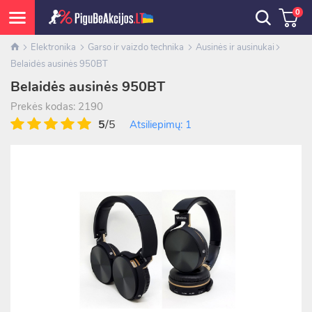
0
Elektronika
Garso ir vaizdo technika
Ausinės ir ausinukai
Belaidės ausinės 950BT
Belaidės ausinės 950BT
Prekės kodas: 2190
5
/5
Atsiliepimų: 1