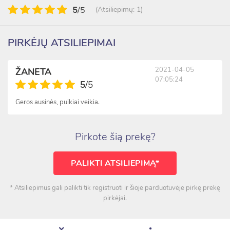
5
/5
(Atsiliepimų: 1)
PIRKĖJŲ ATSILIEPIMAI
2021-04-05
ŽANETA
07:05:24
5
/5
Geros ausinės, puikiai veikia.
Pirkote šią prekę?
PALIKTI ATSILIEPIMĄ*
* Atsiliepimus gali palikti tik registruoti ir šioje parduotuvėje pirkę prekę
pirkėjai.