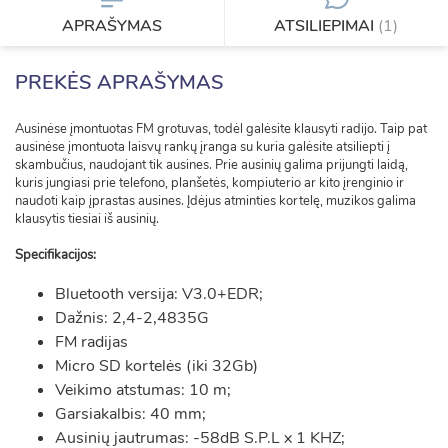
APRAŠYMAS
ATSILIEPIMAI
(1)
PREKĖS APRAŠYMAS
Ausinėse įmontuotas FM grotuvas, todėl galėsite klausyti radijo. Taip pat
ausinėse įmontuota laisvų rankų įranga su kuria galėsite atsiliepti į
skambučius, naudojant tik ausines. Prie ausinių galima prijungti laidą,
kuris jungiasi prie telefono, planšetės, kompiuterio ar kito įrenginio ir
naudoti kaip įprastas ausines. Įdėjus atminties kortelę, muzikos galima
klausytis tiesiai iš ausinių.
Specifikacijos:
Bluetooth versija: V3.0+EDR;
Dažnis: 2,4-2,4835G
FM radijas
Micro SD kortelės (iki 32Gb)
Veikimo atstumas: 10 m;
Garsiakalbis: 40 mm;
Ausinių jautrumas: -58dB S.P.L x 1 KHZ;