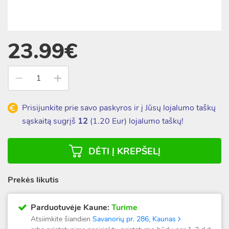
23.99€
Prisijunkite prie savo paskyros ir į Jūsų lojalumo taškų
sąskaitą sugrįš
12
(
1.20
Eur) lojalumo taškų!
DĖTI Į KREPŠELĮ
Prekės likutis
Parduotuvėje Kaune:
Turime
Atsiimkite šiandien
Savanorių pr. 286, Kaunas