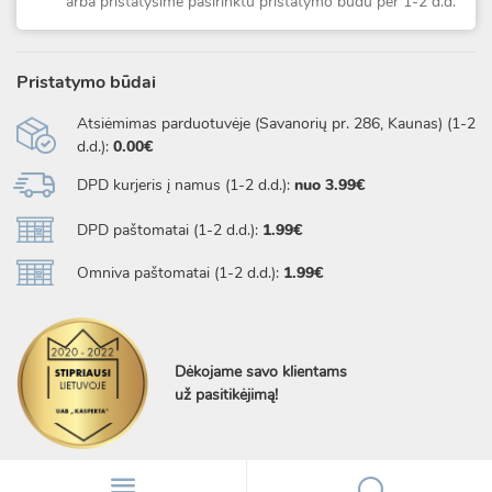
arba pristatysime pasirinktu pristatymo būdu per 1-2 d.d.
Pristatymo būdai
Atsiėmimas parduotuvėje (Savanorių pr. 286, Kaunas) (1-2
d.d.):
0.00€
DPD kurjeris į namus (1-2 d.d.):
nuo 3.99€
DPD paštomatai (1-2 d.d.):
1.99€
Omniva paštomatai (1-2 d.d.):
1.99€
Dėkojame savo klientams
už pasitikėjimą!