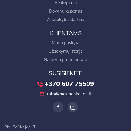
Atsiliepimai
Dovanų kuponas
Atsisakyti sutarties
KLIENTAMS
Mano paskyra
Užsakymų istorija
Naujienų prenumerata
SUSISIEKITE
+370 607 75509
info@pigubeakcijos.lt
PiguBeAkcijos.LT