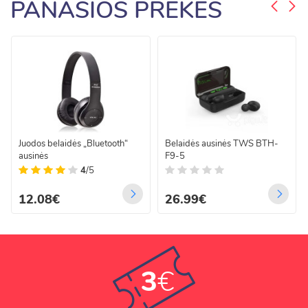
PANAŠIOS PREKĖS
Juodos belaidės „Bluetooth“
Belaidės ausinės TWS BTH-
ausinės
F9-5
4
/5
12.08€
26.99€
3
€