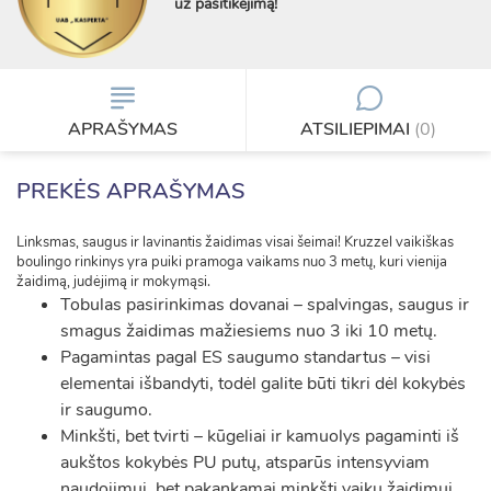
už pasitikėjimą!
APRAŠYMAS
ATSILIEPIMAI
(0)
PREKĖS APRAŠYMAS
Linksmas, saugus ir lavinantis žaidimas visai šeimai! Kruzzel vaikiškas
boulingo rinkinys yra puiki pramoga vaikams nuo 3 metų, kuri vienija
žaidimą, judėjimą ir mokymąsi.
Tobulas pasirinkimas dovanai – spalvingas, saugus ir
smagus žaidimas mažiesiems nuo 3 iki 10 metų.
Pagamintas pagal ES saugumo standartus – visi
elementai išbandyti, todėl galite būti tikri dėl kokybės
ir saugumo.
Minkšti, bet tvirti – kūgeliai ir kamuolys pagaminti iš
aukštos kokybės PU putų, atsparūs intensyviam
naudojimui, bet pakankamai minkšti vaikų žaidimui.