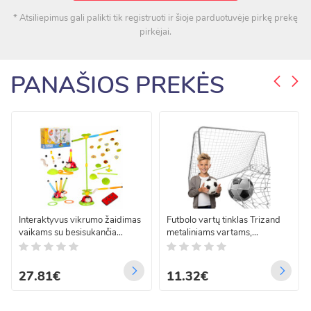
* Atsiliepimus gali palikti tik registruoti ir šioje parduotuvėje pirkę prekę
pirkėjai.
PANAŠIOS PREKĖS
Interaktyvus vikrumo žaidimas
Futbolo vartų tinklas Trizand
vaikams su besisukančia
metaliniams vartams,
lazdele ir taikiniu, boružėlė
sustiprintas, 213 x 150 x 90
5w1
cm
27.81€
11.32€