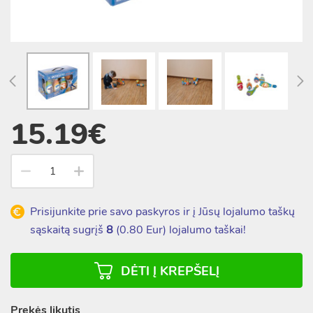
15.19€
Prisijunkite prie savo paskyros ir į Jūsų lojalumo taškų
sąskaitą sugrįš
8
(
0.80
Eur) lojalumo taškai!
DĖTI Į KREPŠELĮ
Prekės likutis