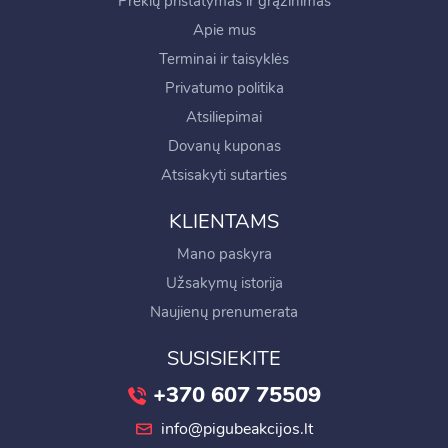
Prekių pristatymas ir grąžinimas
Apie mus
Terminai ir taisyklės
Privatumo politika
Atsiliepimai
Dovanų kuponas
Atsisakyti sutarties
KLIENTAMS
Mano paskyra
Užsakymų istorija
Naujienų prenumerata
SUSISIEKITE
+370 607 75509
info@pigubeakcijos.lt