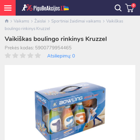
0
Vaikams
Žaislai
Sportiniai žaidimai vaikams
Vaikiškas
boulingo rinkinys Kruzzel
Vaikiškas boulingo rinkinys Kruzzel
Prekės kodas: 5900779954465
Atsiliepimų: 0