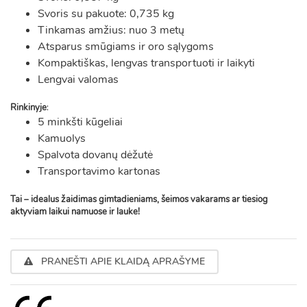
Svoris su pakuote: 0,735 kg
Tinkamas amžius: nuo 3 metų
Atsparus smūgiams ir oro sąlygoms
Kompaktiškas, lengvas transportuoti ir laikyti
Lengvai valomas
Rinkinyje
:
5 minkšti kūgeliai
Kamuolys
Spalvota dovanų dėžutė
Transportavimo kartonas
Tai – idealus žaidimas gimtadieniams, šeimos vakarams ar tiesiog
aktyviam laikui namuose ir lauke!
PRANEŠTI APIE KLAIDĄ APRAŠYME