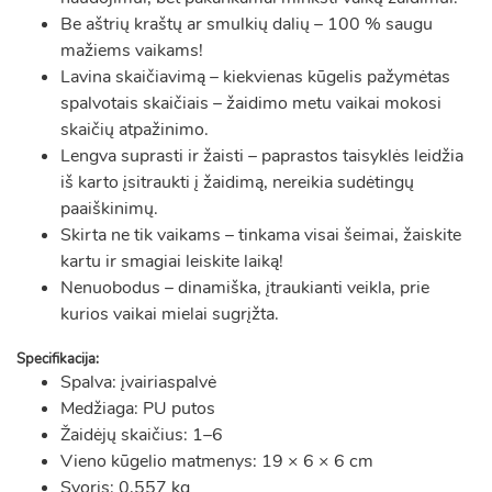
Be aštrių kraštų ar smulkių dalių – 100 % saugu
mažiems vaikams!
Lavina skaičiavimą – kiekvienas kūgelis pažymėtas
spalvotais skaičiais – žaidimo metu vaikai mokosi
skaičių atpažinimo.
Lengva suprasti ir žaisti – paprastos taisyklės leidžia
iš karto įsitraukti į žaidimą, nereikia sudėtingų
paaiškinimų.
Skirta ne tik vaikams – tinkama visai šeimai, žaiskite
kartu ir smagiai leiskite laiką!
Nenuobodus – dinamiška, įtraukianti veikla, prie
kurios vaikai mielai sugrįžta.
Specifikacija:
Spalva: įvairiaspalvė
Medžiaga: PU putos
Žaidėjų skaičius: 1–6
Vieno kūgelio matmenys: 19 × 6 × 6 cm
Svoris: 0,557 kg