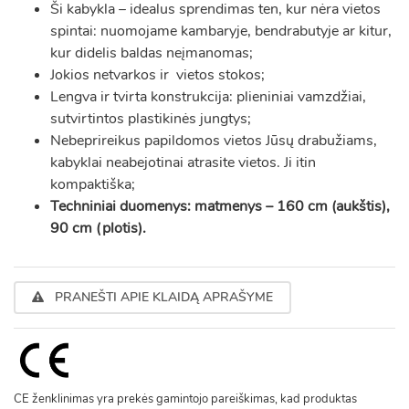
Ši kabykla – idealus sprendimas ten, kur nėra vietos
spintai: nuomojame kambaryje, bendrabutyje ar kitur,
kur didelis baldas neįmanomas;
Jokios netvarkos ir vietos stokos;
Lengva ir tvirta konstrukcija: plieniniai vamzdžiai,
sutvirtintos plastikinės jungtys;
Nebeprireikus papildomos vietos Jūsų drabužiams,
kabyklai neabejotinai atrasite vietos. Ji itin
kompaktiška;
Techniniai duomenys: matmenys – 160 cm (aukštis),
90 cm (plotis).
PRANEŠTI APIE KLAIDĄ APRAŠYME
CE ženklinimas yra prekės gamintojo pareiškimas, kad produktas