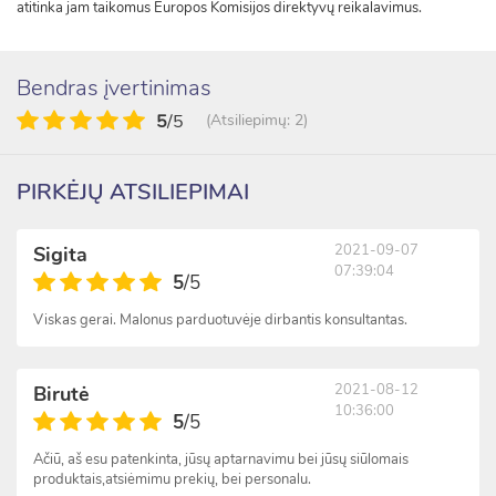
atitinka jam taikomus Europos Komisijos direktyvų reikalavimus.
Bendras įvertinimas
5
/5
(Atsiliepimų: 2)
PIRKĖJŲ ATSILIEPIMAI
2021-09-07
Sigita
07:39:04
5
/5
Viskas gerai. Malonus parduotuvėje dirbantis konsultantas.
2021-08-12
Birutė
10:36:00
5
/5
Ačiū, aš esu patenkinta, jūsų aptarnavimu bei jūsų siūlomais
produktais,atsiėmimu prekių, bei personalu.