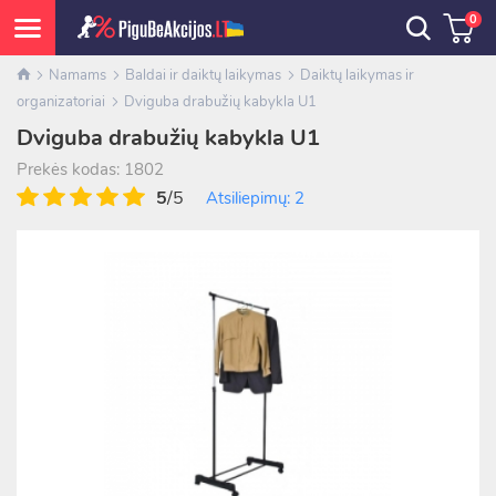
0
Namams
Baldai ir daiktų laikymas
Daiktų laikymas ir
organizatoriai
Dviguba drabužių kabykla U1
Dviguba drabužių kabykla U1
Prekės kodas: 1802
5
/5
Atsiliepimų: 2