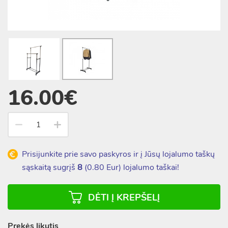
16.00€
Prisijunkite prie savo paskyros ir į Jūsų lojalumo taškų
sąskaitą sugrįš
8
(
0.80
Eur) lojalumo taškai!
DĖTI Į KREPŠELĮ
Prekės likutis