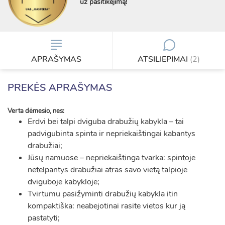
už pasitikėjimą!
APRAŠYMAS
ATSILIEPIMAI
(2)
PREKĖS APRAŠYMAS
Verta dėmesio, nes:
Erdvi bei talpi dviguba drabužių kabykla – tai
padvigubinta spinta ir nepriekaištingai kabantys
drabužiai;
Jūsų namuose – nepriekaištinga tvarka: spintoje
netelpantys drabužiai atras savo vietą talpioje
dviguboje kabykloje;
Tvirtumu pasižyminti drabužių kabykla itin
kompaktiška: neabejotinai rasite vietos kur ją
pastatyti;