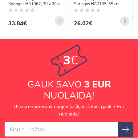
Springos HA1062, 30 x 20 x 8
Springos HA0135, 35 cm
cm
33.84€
26.02€
3
€
GAUK SAVO
3 EUR
NUOLAIDĄ!
Užsiprenumeruok naujienlaiškį ir iš kart gauk 3 Eur
nuolaidą!