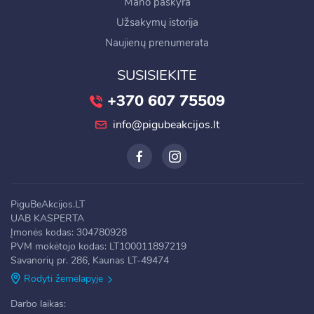
Mano paskyra
Užsakymų istorija
Naujienų prenumerata
SUSISIEKITE
+370 607 75509
info@pigubeakcijos.lt
PiguBeAkcijos.LT
UAB KASPERTA
Įmonės kodas: 304780928
PVM mokėtojo kodas: LT100011897219
Savanorių pr. 286, Kaunas LT-49474
Rodyti žemėlapyje
Darbo laikas: