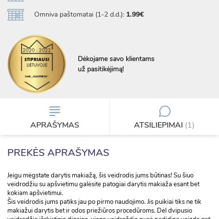
Omniva paštomatai (1-2 d.d.):
1.99€
Dėkojame savo klientams
už pasitikėjimą!
APRAŠYMAS
ATSILIEPIMAI
(1)
PREKĖS APRAŠYMAS
Jeigu mėgstate darytis makiažą, šis veidrodis jums būtinas! Su šiuo
veidrodžiu su apšvietimu galėsite patogiai darytis makiaža esant bet
kokiam apšvietimui.
Šis veidrodis jums patiks jau po pirmo naudojimo. Jis puikiai tiks ne tik
makiažui darytis bet ir odos priežiūros procedūroms. Dėl dvipusio