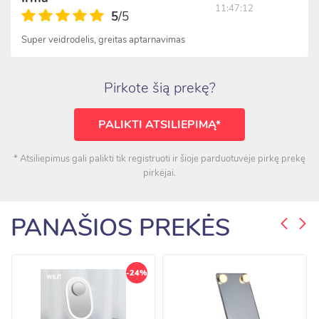
11:47:12
5
/5
Super veidrodelis, greitas aptarnavimas
Pirkote šią prekę?
PALIKTI ATSILIEPIMĄ*
* Atsiliepimus gali palikti tik registruoti ir šioje parduotuvėje pirkę prekę
pirkėjai.
PANAŠIOS PREKĖS
-24%