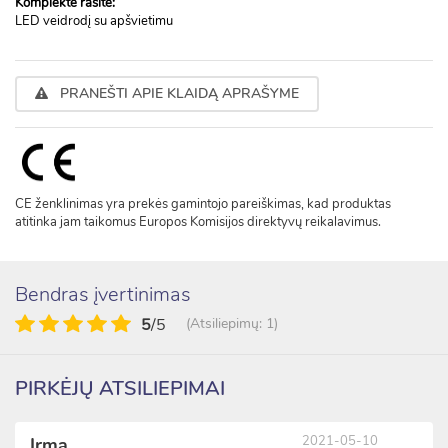
Komplekte rasite:
LED veidrodį su apšvietimu
PRANEŠTI APIE KLAIDĄ APRAŠYME
CE ženklinimas yra prekės gamintojo pareiškimas, kad produktas
atitinka jam taikomus Europos Komisijos direktyvų reikalavimus.
Bendras įvertinimas
5
/5
(Atsiliepimų: 1)
PIRKĖJŲ ATSILIEPIMAI
2021-05-10
Irma