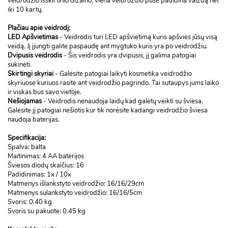
veidrodžio išskirtinio dizaino, viena veidroždio pusė padidina vaizdą net
iki 10 kartų.
Plačiau apie veidrodį:
LED Apšvietimas
- Veidrodis turi LED apšvietimą kuris apšvies jūsų visą
veidą. Jį įjungti galite paspaudę ant mygtuko kuris yra po veidrodžiu.
Dvipusis veidrodis
- Šis veidrodis yra dvipusis, jį galima patogiai
sukinėti.
Skirtingi skyriai
- Galėsite patogiai laikyti kosmetika veidrodžio
skyriuose kuriuos rasite ant veidrodžio pagrindo. Tai sutaupys jums laiko
ir viskas bus savo vietoje.
Nešiojamas
- Veidrodis nenaudoja laidų kad galėtų veikti su šviesa.
Galėsite jį patogiai nešiotis kur tik norėsite kadangi veidrodžio šviesa
naudoja baterijas.
Specifikacija:
Spalva: balta
Maitinimas: 4 AA baterijos
Šviesos diodų skaičius: 16
Padidinimas: 1x / 10x
Matmenys išlankstyto veidrodžio: 16/16/29cm
Matmenys sulankstyto veidrodžio: 16/16/5cm
Svoris: 0.40 kg
Svoris su pakuote: 0.45 kg