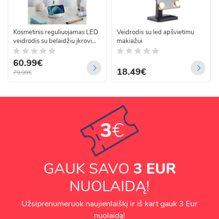
Kosmetinis reguliuojamas LED
Veidrodis su led apšvietimu
veidrodis su belaidžiu įkrovimu
makiažui
WILIT
60.99€
18.49€
79.99€
3
€
GAUK SAVO
3 EUR
NUOLAIDĄ!
Užsiprenumeruok naujienlaiškį ir iš kart gauk 3 Eur
nuolaidą!