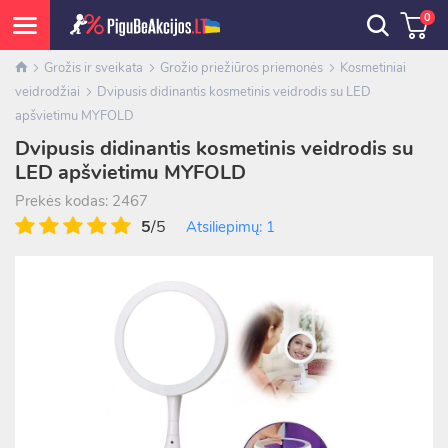
0
Grožis ir sveikata
Grožio priežiūros priemonės
Kosmetiniai
veidrodžiai
Dvipusis didinantis kosmetinis veidrodis su LED
apšvietimu MYFOLD
Dvipusis didinantis kosmetinis veidrodis su
LED apšvietimu MYFOLD
Prekės kodas: 2467
5
/5
Atsiliepimų: 1