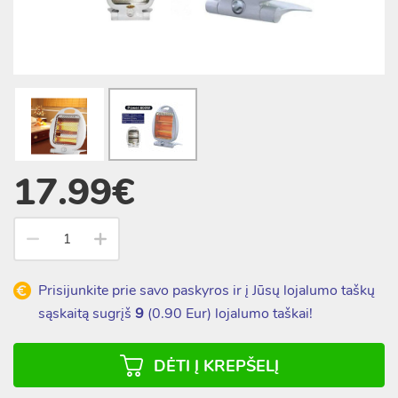
17.99€
Prisijunkite prie savo paskyros ir į Jūsų lojalumo taškų
sąskaitą sugrįš
9
(
0.90
Eur) lojalumo taškai!
DĖTI Į KREPŠELĮ