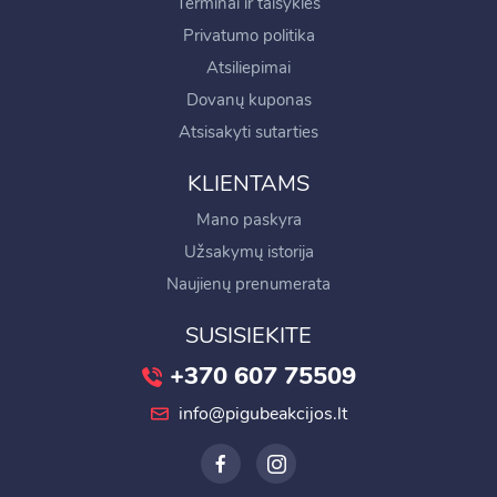
Terminai ir taisyklės
Privatumo politika
Atsiliepimai
Dovanų kuponas
Atsisakyti sutarties
KLIENTAMS
Mano paskyra
Užsakymų istorija
Naujienų prenumerata
SUSISIEKITE
+370 607 75509
info@pigubeakcijos.lt