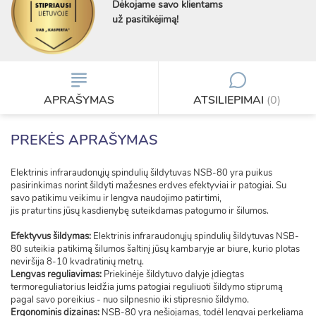
Dėkojame savo klientams
už pasitikėjimą!
APRAŠYMAS
ATSILIEPIMAI
(0)
PREKĖS APRAŠYMAS
Elektrinis infraraudonųjų spindulių šildytuvas NSB-80 yra puikus
pasirinkimas norint šildyti mažesnes erdves efektyviai ir patogiai. Su
savo patikimu veikimu ir lengva naudojimo patirtimi,
jis praturtins jūsų kasdienybę suteikdamas patogumo ir šilumos.
Efektyvus šildymas:
Elektrinis infraraudonųjų spindulių šildytuvas NSB-
80 suteikia patikimą šilumos šaltinį jūsų kambaryje ar biure, kurio plotas
neviršija 8-10 kvadratinių metrų.
Lengvas reguliavimas:
Priekinėje šildytuvo dalyje įdiegtas
termoreguliatorius leidžia jums patogiai reguliuoti šildymo stiprumą
pagal savo poreikius - nuo silpnesnio iki stipresnio šildymo.
Ergonominis dizainas:
NSB-80 yra nešiojamas, todėl lengvai perkeliama