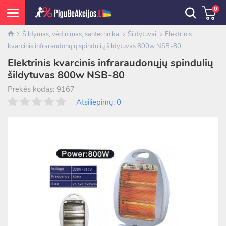
0
Šildymas, vėdinimas, santechnika
Šildytuvai
Elektrinis
kvarcinis infraraudonųjų spindulių šildytuvas 800w NSB-80
Elektrinis kvarcinis infraraudonųjų spindulių
šildytuvas 800w NSB-80
Prekės kodas: 9167
Atsiliepimų: 0