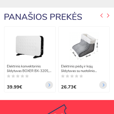
PANAŠIOS PREKĖS
Elektrinis konvektorinis
Elektrinis pėdų ir kojų
šildytuvas BOXER BX-3205,
šildytuvas su nuotolinio
2000W
valdymo pulteliu, minkštas, 9
lygiai
39.99€
26.73€