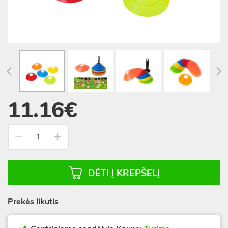
11.16€
DĖTI Į KREPŠELĮ
Prekės likutis