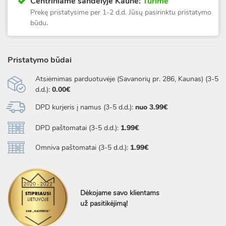
Centriniame sandėlyje Kaune:
Turime
Prekę pristatysime per 1-2 d.d. Jūsų pasirinktu pristatymo
būdu.
Pristatymo būdai
Atsiėmimas parduotuvėje (Savanorių pr. 286, Kaunas) (3-5
d.d.):
0.00€
DPD kurjeris į namus (3-5 d.d.):
nuo 3.99€
DPD paštomatai (3-5 d.d.):
1.99€
Omniva paštomatai (3-5 d.d.):
1.99€
Dėkojame savo klientams
už pasitikėjimą!