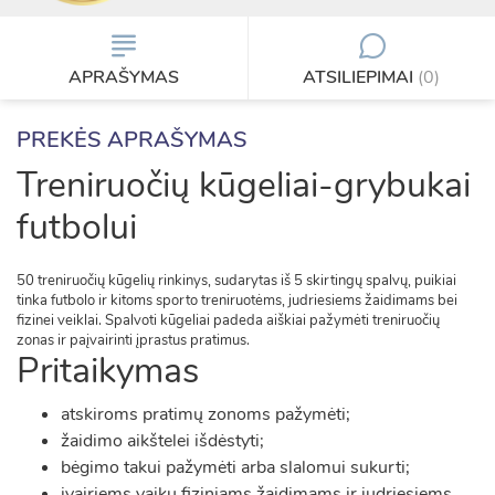
APRAŠYMAS
ATSILIEPIMAI
(0)
PREKĖS APRAŠYMAS
Treniruočių kūgeliai-grybukai
futbolui
50 treniruočių kūgelių rinkinys, sudarytas iš 5 skirtingų spalvų, puikiai
tinka futbolo ir kitoms sporto treniruotėms, judriesiems žaidimams bei
fizinei veiklai. Spalvoti kūgeliai padeda aiškiai pažymėti treniruočių
zonas ir paįvairinti įprastus pratimus.
Pritaikymas
atskiroms pratimų zonoms pažymėti;
žaidimo aikštelei išdėstyti;
bėgimo takui pažymėti arba slalomui sukurti;
įvairiems vaikų fiziniams žaidimams ir judriesiems