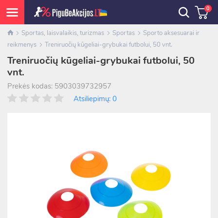
0
Sportas, laisvalaikis, turizmas
Sportas
Sporto aksesuarai ir
reikmenys
Treniruočių kūgeliai-grybukai futbolui, 50 vnt.
Treniruočių kūgeliai-grybukai futbolui, 50
vnt.
Prekės kodas: 5903039732957
Atsiliepimų: 0