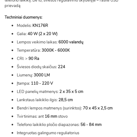
telefono laikiklį. Be to, šviesos reguliavimo skydelyje – rasite USB
prievadą
Techniniai duomenys:
Modelis:
KN176R
Galia:
40 W (2 x 20 W)
Lempos veikimo laikas:
6000 valandų
Temperatūra:
3000K - 6000K
CRI: >
90 Ra
Šviesos diodų skaičius:
224
Liumenų:
3000 LM
Įtampa:
110 - 220 V
LED panelių matmenys:
2 x 35 x 5 cm
Lankstaus laikiklio ilgis:
28,5 cm
Bendri lempos matmenys (surinktos):
70 x 45 x 2,5 cm
Tvirtinimas: ant
16 mm
stovo
Telefono laikiklio pločio diapazonas:
56 - 84 mm
Integruotas galingumo reguliatorius