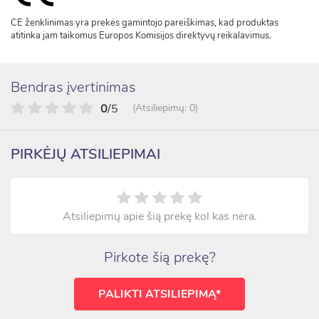
CE ženklinimas yra prekės gamintojo pareiškimas, kad produktas
atitinka jam taikomus Europos Komisijos direktyvų reikalavimus.
Bendras įvertinimas
0
/5
(Atsiliepimų: 0)
PIRKĖJŲ ATSILIEPIMAI
Atsiliepimų apie šią prekę kol kas nėra.
Pirkote šią prekę?
PALIKTI ATSILIEPIMĄ*