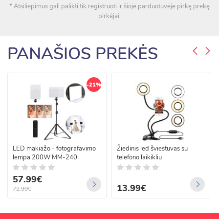
* Atsiliepimus gali palikti tik registruoti ir šioje parduotuvėje pirkę prekę
pirkėjai.
PANAŠIOS PREKĖS
-21%
LED makiažo - fotografavimo
Žiedinis led šviestuvas su
lempa 200W MM-240
telefono laikikliu
57.99€
13.99€
72.99€