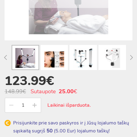
123.99€
148.99€
Sutaupote
25.00
€
Laikinai išparduota.
Prisijunkite prie savo paskyros ir į Jūsų lojalumo taškų
sąskaitą sugrįš
50
(
5.00
Eur) lojalumo taškų!