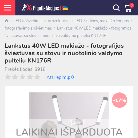
0
LED apšvietimas ir prožektoriai
LED žiedinės, makiažo lempos ir
fotografavimo apšvietimas
Lankstus 40W LED makiažo - fotografijos
šviestuvas su stovu ir nuotolinio valdymo pulteliu KN176R
Lankstus 40W LED makiažo - fotografijos
šviestuvas su stovu ir nuotolinio valdymo
pulteliu KN176R
Prekės kodas: 8918
Atsiliepimų: 0
-17%
LAIKINAI IŠPARDUOTA