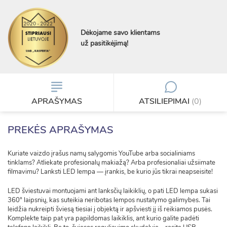
Dėkojame savo klientams
už pasitikėjimą!
APRAŠYMAS
ATSILIEPIMAI
(0)
PREKĖS APRAŠYMAS
Kuriate vaizdo įrašus namų salygomis YouTube arba socialiniams
tinklams? Atliekate profesionalų makiažą? Arba profesionaliai užsiimate
filmavimu? Lanksti LED lempa — įrankis, be kurio jūs tikrai neapseisite!
LED šviestuvai montuojami ant lanksčių laikiklių, o pati LED lempa sukasi
360° laipsnių, kas suteikia neribotas lempos nustatymo galimybes. Tai
leidžia nukreipti šviesą tiesiai į objektą ir apšviesti jį iš reikiamos pusės.
Komplekte taip pat yra papildomas laikiklis, ant kurio galite padėti