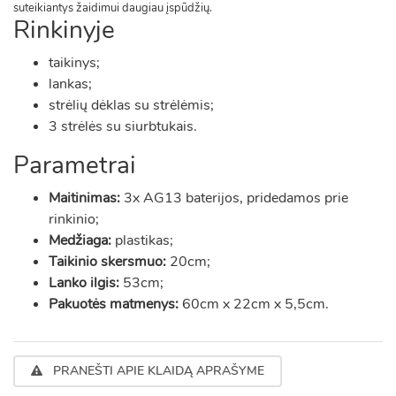
suteikiantys žaidimui daugiau įspūdžių.
Rinkinyje
taikinys;
lankas;
strėlių dėklas su strėlėmis;
3 strėlės su siurbtukais.
Parametrai
Maitinimas:
3x AG13 baterijos, pridedamos prie
rinkinio;
Medžiaga:
plastikas;
Taikinio skersmuo:
20cm;
Lanko ilgis:
53cm;
Pakuotės matmenys:
60cm x 22cm x 5,5cm.
PRANEŠTI APIE KLAIDĄ APRAŠYME