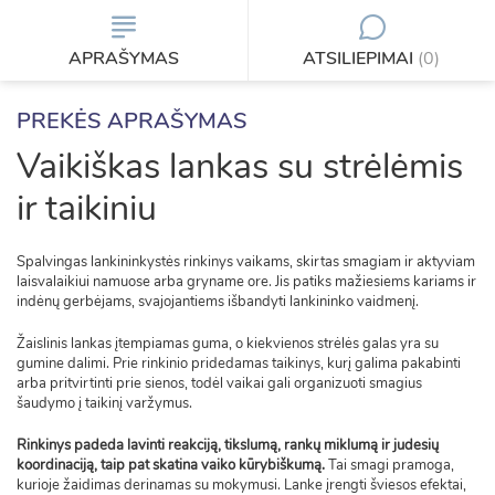
APRAŠYMAS
ATSILIEPIMAI
(0)
PREKĖS APRAŠYMAS
Vaikiškas lankas su strėlėmis
ir taikiniu
Spalvingas lankininkystės rinkinys vaikams, skirtas smagiam ir aktyviam
laisvalaikiui namuose arba gryname ore. Jis patiks mažiesiems kariams ir
indėnų gerbėjams, svajojantiems išbandyti lankininko vaidmenį.
Žaislinis lankas įtempiamas guma, o kiekvienos strėlės galas yra su
gumine dalimi. Prie rinkinio pridedamas taikinys, kurį galima pakabinti
arba pritvirtinti prie sienos, todėl vaikai gali organizuoti smagius
šaudymo į taikinį varžymus.
Rinkinys padeda lavinti reakciją, tikslumą, rankų miklumą ir judesių
koordinaciją, taip pat skatina vaiko kūrybiškumą.
Tai smagi pramoga,
kurioje žaidimas derinamas su mokymusi. Lanke įrengti šviesos efektai,