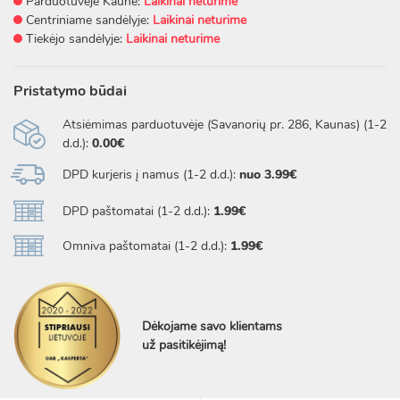
Parduotuvėje Kaune:
Laikinai neturime
Centriniame sandėlyje:
Laikinai neturime
Tiekėjo sandėlyje:
Laikinai neturime
Pristatymo būdai
Atsiėmimas parduotuvėje (Savanorių pr. 286, Kaunas) (1-2
d.d.):
0.00€
DPD kurjeris į namus (1-2 d.d.):
nuo 3.99€
DPD paštomatai (1-2 d.d.):
1.99€
Omniva paštomatai (1-2 d.d.):
1.99€
Dėkojame savo klientams
už pasitikėjimą!