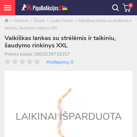
0
Vaikams
Žaislai
Lauko žaislai
Vaikiškas lankas su strėlėmis ir
taikiniu, šaudymo rinkinys XXL
Vaikiškas lankas su strėlėmis ir taikiniu,
šaudymo rinkinys XXL
Prekės kodas: 5903039718357
Atsiliepimų: 0
LAIKINAI IŠPARDUOTA