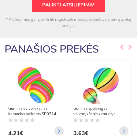
PALIKTI ATSILIEPIMĄ*
* Atsiliepimus gali palikti tik registruoti ir šioje parduotuvėje pirkę prekę
pirkėjai.
PANAŠIOS PREKĖS
Guminis vaivorykštinis
Guminis spalvingas
kamuolys vaikams SP0714
vaivorykštinis kamuolys
vaikams žaidimams, 9" 23cm,
SP0794
4.21€
3.63€