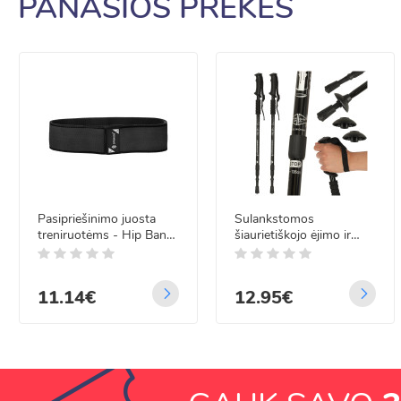
PANAŠIOS PREKĖS
Pasipriešinimo juosta
Sulankstomos
treniruotėms - Hip Band,
šiaurietiškojo ėjimo ir
86 cm, Springos FA0115
žygių lazdos, juodos, 2
vnt., 65–135 cm
11.14€
12.95€