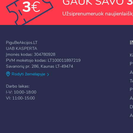
GAUK SAVO
3
3
€
Užsiprenumeruok naujienlaiškį 
PiguBeAkcijos.LT
UAB KASPERTA
Įmonės kodas: 304780928
K
PVM mokėtojo kodas: LT100011897219
P
Savanorių pr. 286, Kaunas LT-49474
A
Rodyti žemėlapyje
T
Darbo laikas:
P
I-V: 10:00-18:00
VI: 11:00-15:00
A
D
A