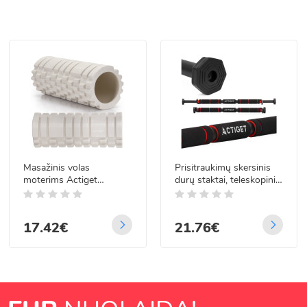
Masažinis volas
Prisitraukimų skersinis
moterims Actiget
durų staktai, teleskopinis,
ACT0032
plieninis, Actiget® 62–
100 cm
17.42€
21.76€