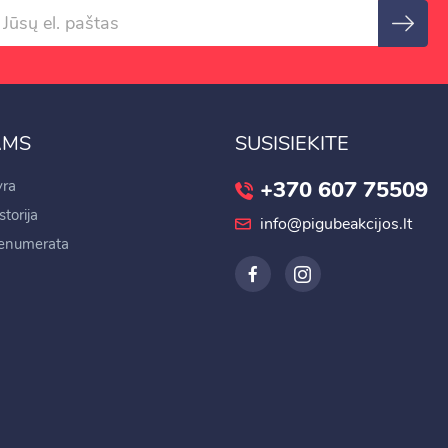
AMS
SUSISIEKITE
+370 607 75509
ra
torija
info@pigubeakcijos.lt
renumerata