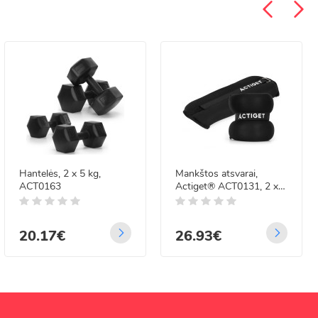
Hantelės, 2 x 5 kg,
Mankštos atsvarai,
ACT0163
Actiget® ACT0131, 2 x 3
kg
20.17€
26.93€