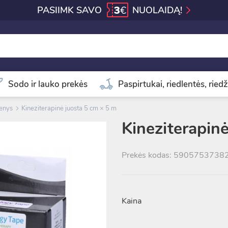
3
€
PASIIMK SAVO
NUOLAIDĄ!
Sodo ir lauko prekės
Paspirtukai, riedlentės, riedž
menys
Kineziterapinė juosta 5 cm × 5 m
Kineziterapin
Prekės kodas: 5905753738
Kaina