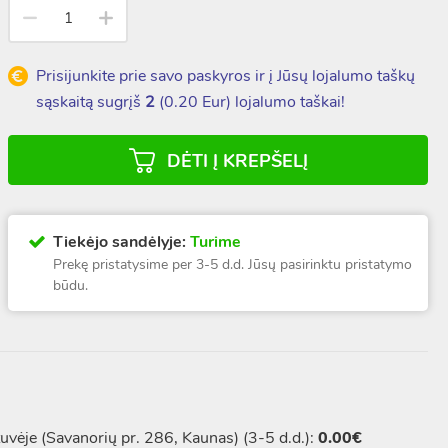
Prisijunkite prie savo paskyros ir į Jūsų lojalumo taškų
sąskaitą sugrįš
2
(
0.20
Eur) lojalumo taškai!
DĖTI Į KREPŠELĮ
Tiekėjo sandėlyje:
Turime
Prekę pristatysime per 3-5 d.d. Jūsų pasirinktu pristatymo
būdu.
vėje (Savanorių pr. 286, Kaunas) (3-5 d.d.):
0.00€