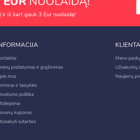
 EUR
NUOLAIDĄ!
ir iš kart gauk 3 Eur nuolaidą!
INFORMACIJA
KLIENT
ontaktai
Mano pasky
rekių pristatymas ir grąžinimas
Užsakymų is
pie mus
Naujienų p
erminai ir taisyklės
rivatumo politika
tsiliepimai
ovanų kuponas
tsisakyti sutarties