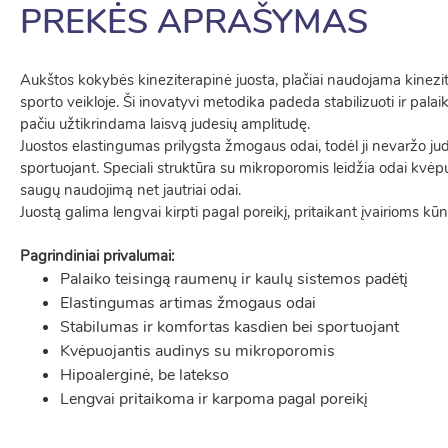
PREKĖS APRAŠYMAS
Aukštos kokybės kineziterapinė juosta, plačiai naudojama kinezitera
sporto veikloje. Ši inovatyvi metodika padeda stabilizuoti ir pala
pačiu užtikrindama laisvą judesių amplitudę.
Juostos elastingumas prilygsta žmogaus odai, todėl ji nevaržo jud
sportuojant. Speciali struktūra su mikroporomis leidžia odai kvėpuo
saugų naudojimą net jautriai odai.
Juostą galima lengvai kirpti pagal poreikį, pritaikant įvairioms kū
Pagrindiniai privalumai:
Palaiko teisingą raumenų ir kaulų sistemos padėtį
Elastingumas artimas žmogaus odai
Stabilumas ir komfortas kasdien bei sportuojant
Kvėpuojantis audinys su mikroporomis
Hipoalerginė, be latekso
Lengvai pritaikoma ir karpoma pagal poreikį