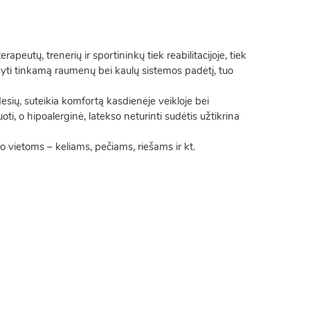
peutų, trenerių ir sportininkų tiek reabilitacijoje, tiek
ikyti tinkamą raumenų bei kaulų sistemos padėtį, tuo
esių, suteikia komfortą kasdienėje veikloje bei
ti, o hipoalerginė, latekso neturinti sudėtis užtikrina
no vietoms – keliams, pečiams, riešams ir kt.