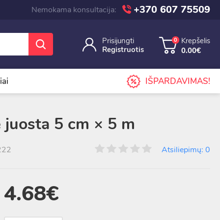
+370 607 75509
Nemokama konsultacija:
Prisijungti
Krepšelis
0
Registruotis
0.00€
iai
IŠPARDAVIMAS!
ė juosta 5 cm × 5 m
222
Atsiliepimų: 0
4.68€