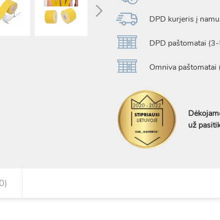
DPD kurjeris į namus
DPD paštomatai (3-5
Omniva paštomatai (
Dėkojame
už pasiti
0)