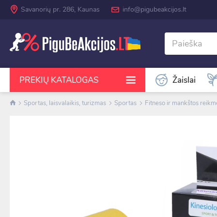
Savanorių pr. 286, Kaunas
info@pigubeakcijos.lt
Žaislai
PREKIŲ KATALOGAS
Sportas, laisvalaikis, turizmas
Sportas
Fitneso ir mankštos reik