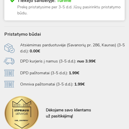
Tiekėjo sandėlyje:
Turime
Prekę pristatysime per 3-5 d.d. Jūsų pasirinktu pristatymo
būdu.
Pristatymo būdai
Atsiėmimas parduotuvėje (Savanorių pr. 286, Kaunas) (3-5
d.d.):
0.00€
DPD kurjeris į namus (3-5 d.d.):
nuo 3.99€
DPD paštomatai (3-5 d.d.):
1.99€
Omniva paštomatai (3-5 d.d.):
1.99€
Dėkojame savo klientams
už pasitikėjimą!