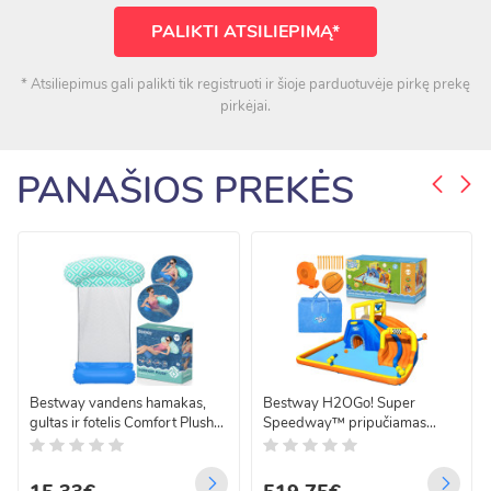
PALIKTI ATSILIEPIMĄ*
* Atsiliepimus gali palikti tik registruoti ir šioje parduotuvėje pirkę prekę
pirkėjai.
PANAŠIOS PREKĖS
Bestway vandens hamakas,
Bestway H2OGo! Super
gultas ir fotelis Comfort Plush
Speedway™ pripučiamas
43555 145x87 cm
vandens pramogų parkas 551
x 502 x 265 cm, 53377