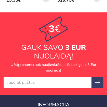
15.33€
519.75€
3
€
GAUK SAVO
3 EUR
NUOLAIDĄ!
Užsiprenumeruok naujienlaiškį ir iš kart gauk 3 Eur
nuolaidą!
INFORMACIJA