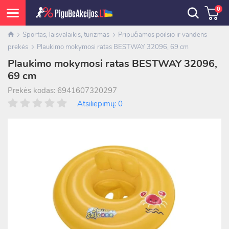
0
Sportas, laisvalaikis, turizmas
Pripučiamos poilsio ir vandens
prekės
Plaukimo mokymosi ratas BESTWAY 32096, 69 cm
Plaukimo mokymosi ratas BESTWAY 32096,
69 cm
Prekės kodas: 6941607320297
Atsiliepimų: 0