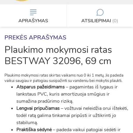
APRAŠYMAS
ATSILIEPIMAI
(0)
PREKĖS APRAŠYMAS
Plaukimo mokymosi ratas
BESTWAY 32096, 69 cm
Plaukimo mokymosi ratas skirtas vaikams nuo 0 iki 1 metų. Jis padeda
vaikui saugiau ir patogiau susipažinti su vandeniu bei mokytis plaukti.
Atsparus pažeidimams
– pagamintas iš lygaus ir
lankstaus PVC, kuris amortizuoja smūgius ir
sumažina pradūrimo riziką.
Lengvai pripučiamas
– vožtuvai neleidžia orui ištekėti,
todėl ratą galima tinkamai pripūsti ir užtikrinti jo
stabilumą.
Praktiška sėdynė
– padeda vaikui patogiai sėdėti ir