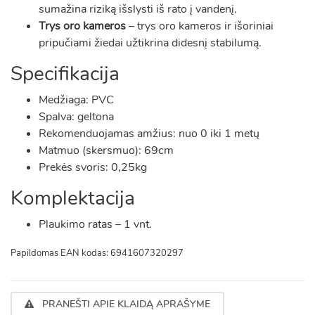
sumažina riziką išslysti iš rato į vandenį.
Trys oro kameros
– trys oro kameros ir išoriniai
pripučiami žiedai užtikrina didesnį stabilumą.
Specifikacija
Medžiaga: PVC
Spalva: geltona
Rekomenduojamas amžius: nuo 0 iki 1 metų
Matmuo (skersmuo): 69cm
Prekės svoris: 0,25kg
Komplektacija
Plaukimo ratas – 1 vnt.
Papildomas EAN kodas: 6941607320297
PRANEŠTI APIE KLAIDĄ APRAŠYME