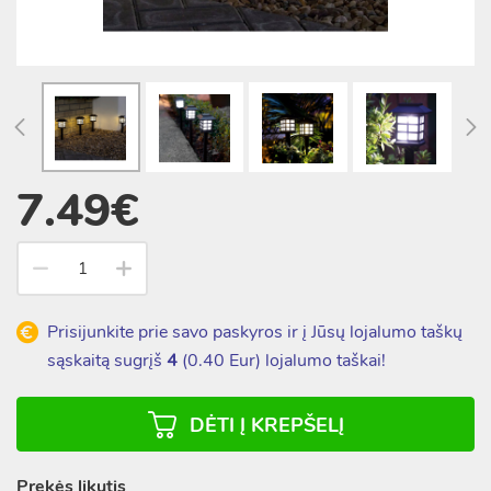
7.49€
Prisijunkite prie savo paskyros ir į Jūsų lojalumo taškų
sąskaitą sugrįš
4
(
0.40
Eur) lojalumo taškai!
DĖTI Į KREPŠELĮ
Prekės likutis