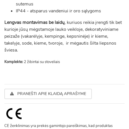
sutemus
IP44 - atsparus vandeniui ir oro sąlygoms
Lengvas montavimas be laidų
, kuriuos reikia įrengti tik bet
kurioje jūsų mėgstamoje lauko veikloje, dekoratyviniame
peizaže (vakarėlyje, kempinge, kepsninėje) ir kieme,
takelyje, sode, kieme, tvoroje,
ir mėgautis šilta liepsnos
šviesa.
Komplekte:
2 žibintai su stoveliais
PRANEŠTI APIE KLAIDĄ APRAŠYME
CE ženklinimas yra prekės gamintojo pareiškimas, kad produktas