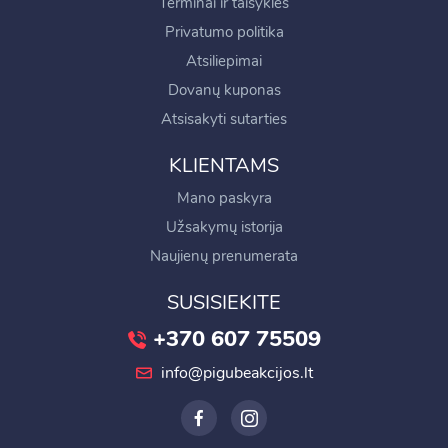
Terminai ir taisyklės
Privatumo politika
Atsiliepimai
Dovanų kuponas
Atsisakyti sutarties
KLIENTAMS
Mano paskyra
Užsakymų istorija
Naujienų prenumerata
SUSISIEKITE
+370 607 75509
info@pigubeakcijos.lt