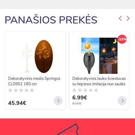
PANAŠIOS PREKĖS
-13%
Dekoratyvinis medis Springos
Dekoratyvinis lauko šviestuvas
CL0952 180 cm
su liepsnos imitacija nuo saulės
6.99€
45.94€
8.00€