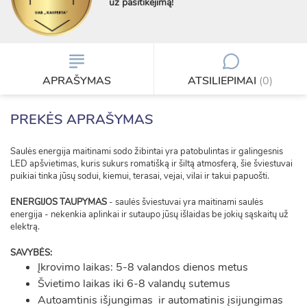
už pasitikėjimą!
APRAŠYMAS
ATSILIEPIMAI
(0)
PREKĖS APRAŠYMAS
Saulės energija maitinami sodo žibintai yra patobulintas ir galingesnis
LED apšvietimas, kuris sukurs romatišką ir šiltą atmosferą, šie šviestuvai
puikiai tinka jūsų sodui, kiemui, terasai, vejai, vilai ir takui papuošti.
ENERGIJOS TAUPYMAS
- saulės šviestuvai yra maitinami saulės
energija - nekenkia aplinkai ir sutaupo jūsų išlaidas be jokių sąskaitų už
elektrą.
SAVYBĖS:
Įkrovimo laikas: 5-8 valandos dienos metus
Švietimo laikas iki 6-8 valandų sutemus
Autoamtinis išjungimas ir automatinis įsijungimas