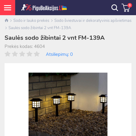
0
Sodo ir lauko prekės
Sodo šviestuvai ir dekoratyvinis apšvietimas
Saulės sodo žibintai 2 vnt FM-139A
Saulės sodo žibintai 2 vnt FM-139A
Prekės kodas: 4604
Atsiliepimų: 0