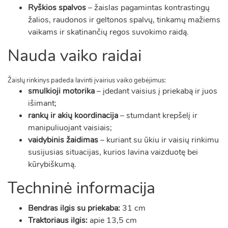
Ryškios spalvos
– žaislas pagamintas kontrastingų
žalios, raudonos ir geltonos spalvų, tinkamų mažiems
vaikams ir skatinančių regos suvokimo raidą.
Nauda vaiko raidai
Žaislų rinkinys padeda lavinti įvairius vaiko gebėjimus:
smulkioji motorika
– įdedant vaisius į priekabą ir juos
išimant;
rankų ir akių koordinacija
– stumdant krepšelį ir
manipuliuojant vaisiais;
vaidybinis žaidimas
– kuriant su ūkiu ir vaisių rinkimu
susijusias situacijas, kurios lavina vaizduotę bei
kūrybiškumą.
Techninė informacija
Bendras ilgis su priekaba:
31 cm
Traktoriaus ilgis:
apie 13,5 cm