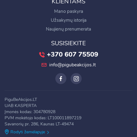
KLIENTAMS
Mano paskyra
Užsakymų istorija
Naujienų prenumerata
SUSISIEKITE
+370 607 75509
info@pigubeakcijos.lt
PiguBeAkcijos.LT
UAB KASPERTA
Įmonės kodas: 304780928
PVM mokėtojo kodas: LT100011897219
Savanorių pr. 286, Kaunas LT-49474
Rodyti žemėlapyje