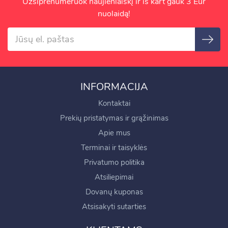
Užsiprenumeruok naujienlaiškį ir iš kart gauk 3 Eur
nuolaidą!
INFORMACIJA
Kontaktai
Prekių pristatymas ir grąžinimas
Apie mus
Terminai ir taisyklės
Privatumo politika
Atsiliepimai
Dovanų kuponas
Atsisakyti sutarties