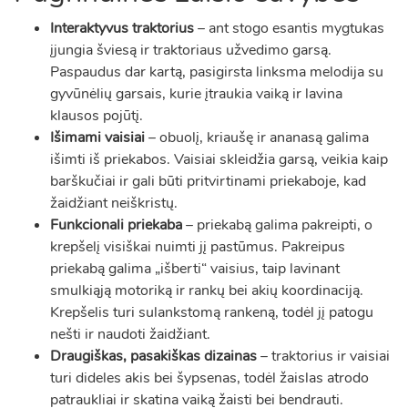
Interaktyvus traktorius
– ant stogo esantis mygtukas
įjungia šviesą ir traktoriaus užvedimo garsą.
Paspaudus dar kartą, pasigirsta linksma melodija su
gyvūnėlių garsais, kurie įtraukia vaiką ir lavina
klausos pojūtį.
Išimami vaisiai
– obuolį, kriaušę ir ananasą galima
išimti iš priekabos. Vaisiai skleidžia garsą, veikia kaip
barškučiai ir gali būti pritvirtinami priekaboje, kad
žaidžiant neiškristų.
Funkcionali priekaba
– priekabą galima pakreipti, o
krepšelį visiškai nuimti jį pastūmus. Pakreipus
priekabą galima „išberti“ vaisius, taip lavinant
smulkiąją motoriką ir rankų bei akių koordinaciją.
Krepšelis turi sulankstomą rankeną, todėl jį patogu
nešti ir naudoti žaidžiant.
Draugiškas, pasakiškas dizainas
– traktorius ir vaisiai
turi dideles akis bei šypsenas, todėl žaislas atrodo
patraukliai ir skatina vaiką žaisti bei bendrauti.