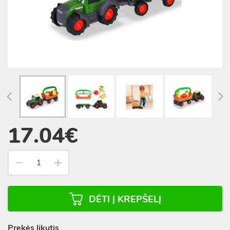
17.04€
DĖTI Į KREPŠELĮ
Prekės likutis