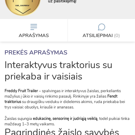
už pasitikėjimą!
APRAŠYMAS
ATSILIEPIMAI
(0)
PREKĖS APRAŠYMAS
Interaktyvus traktorius su
priekaba ir vaisiais
Freddy Fruit Trailer
– spalvingas ir interaktyvus žaislas, perkeliantis
mažylius į ūkio ir vaisių rinkimo pasaulį. Rinkinyje yra žalias
Fendt
traktorius
su draugišku veiduku ir didelėmis akimis, ruda priekaba bei
trys vaisiai: obuolys, kriaušė ir ananasas.
Žaislas sujungia
edukacinę, sensorinę ir judriąją veiklą
, todėl puikiai tinka
maždaug 1–3 metų vaikams.
Pagrindinės žaislo savybės