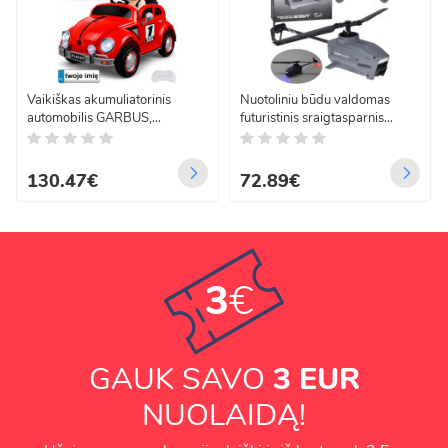
Vaikiškas akumuliatorinis
Nuotoliniu būdu valdomas
automobilis GARBUS,
futuristinis sraigtasparnis
raudonas, retro, supimosi
Scout, RC0724
funkcija, PA0349
130.47€
72.89€
3
€
GAUK SAVO
3 EUR
NUOLAIDĄ!