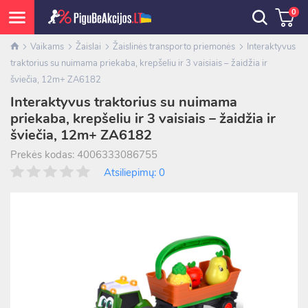
0
Vaikams
Žaislai
Žaislinės transporto priemonės
Interaktyvus
traktorius su nuimama priekaba, krepšeliu ir 3 vaisiais – žaidžia ir
šviečia, 12m+ ZA6182
Interaktyvus traktorius su nuimama
priekaba, krepšeliu ir 3 vaisiais – žaidžia ir
šviečia, 12m+ ZA6182
Prekės kodas: 4006333086755
Atsiliepimų: 0