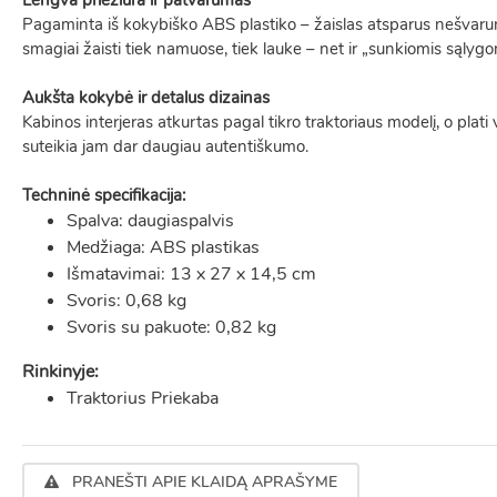
Lengva priežiūra ir patvarumas
Pagaminta iš kokybiško ABS plastiko – žaislas atsparus nešvarum
smagiai žaisti tiek namuose, tiek lauke – net ir „sunkiomis sąlygom
Aukšta kokybė ir detalus dizainas
Kabinos interjeras atkurtas pagal tikro traktoriaus modelį, o plati 
suteikia jam dar daugiau autentiškumo.
Techninė specifikacija:
Spalva: daugiaspalvis
Medžiaga: ABS plastikas
Išmatavimai: 13 x 27 x 14,5 cm
Svoris: 0,68 kg
Svoris su pakuote: 0,82 kg
Rinkinyje:
Traktorius Priekaba
PRANEŠTI APIE KLAIDĄ APRAŠYME