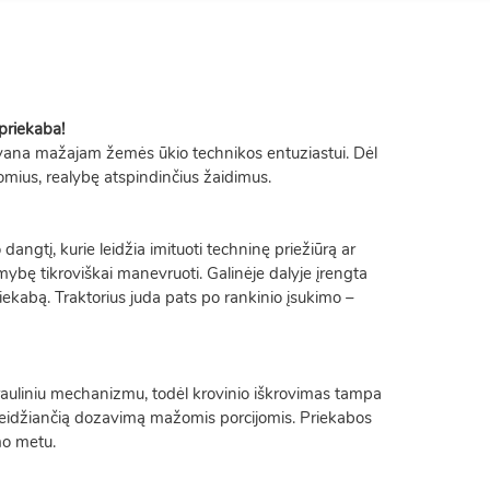
 priekaba!
 dovana mažajam žemės ūkio technikos entuziastui. Dėl
įdomius, realybę atspindinčius žaidimus.
dangtį, kurie leidžia imituoti techninę priežiūrą ar
imybę tikroviškai manevruoti. Galinėje dalyje įrengta
 priekabą. Traktorius juda pats po rankinio įsukimo –
drauliniu mechanizmu, todėl krovinio iškrovimas tampa
dę, leidžiančią dozavimą mažomis porcijomis. Priekabos
imo metu.