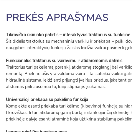
PREKĖS APRAŠYMAS
Tikroviška ūkininko patirtis – interaktyvus traktorius su funkcine
Šis didelis traktorius su mechaniniu varikliu ir priekaba – puiki
daugybės interaktyvių funkcijų žaislas leidžia vaikui pasinerti į 
Funkcionalus traktorius su vairavimu ir atidaromomis dalimis
Traktorius turi pakeliamą porankį, atidaromą stoglangį bei variklio 
remontą. Priekinė ašis yra valdoma vairu – tai suteikia vaikui gal
hidraulinė sistema, leidžianti prijungti įvairius priedus, įskaitant
atstumas priklauso nuo to, kaip stipriai jis įsukamas.
Universalioji priekaba su pakėlimo funkcija
Komplekte esanti priekaba turi kėlimo (kipavimo) funkciją su hi
tikroviškas. Ji turi atidaromą galinį bortą ir slankiojančią sklen
priekinėje dalyje esanti atraminė koja užtikrina stabilumą pakėl