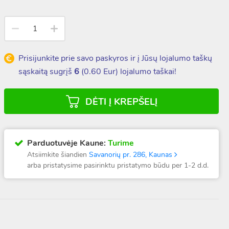
Prisijunkite prie savo paskyros ir į Jūsų lojalumo taškų
sąskaitą sugrįš
6
(
0.60
Eur) lojalumo taškai!
DĖTI Į KREPŠELĮ
Parduotuvėje Kaune:
Turime
Atsiimkite šiandien
Savanorių pr. 286, Kaunas
arba pristatysime pasirinktu pristatymo būdu per 1-2 d.d.