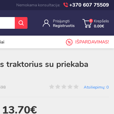
+370 607 75509
Nemokama konsultacija:
Prisijungti
Krepšelis
0
Registruotis
0.00€
iai
IŠPARDAVIMAS!
is traktorius su priekaba
598
Atsiliepimų: 0
13.70€