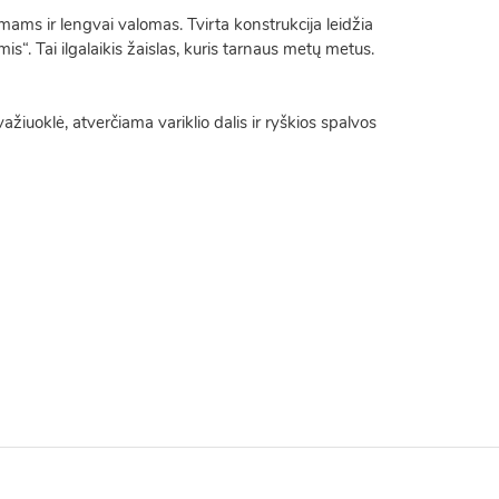
ams ir lengvai valomas. Tvirta konstrukcija leidžia
is“. Tai ilgalaikis žaislas, kuris tarnaus metų metus.
važiuoklė, atverčiama variklio dalis ir ryškios spalvos