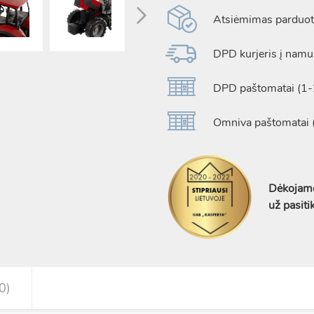
Atsiėmimas parduotu
DPD kurjeris į namus
DPD paštomatai (1-2
Omniva paštomatai (
Dėkojame
už pasiti
0)