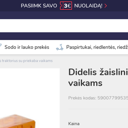
3
€
PASIIMK SAVO
NUOLAIDĄ!
Sodo ir lauko prekės
Paspirtukai, riedlentės, riedž
is traktorius su priekaba vaikams
Didelis žaislin
vaikams
Prekės kodas: 5900779953
Kaina