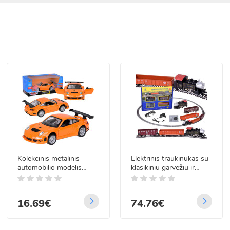
Kolekcinis metalinis
Elektrinis traukinukas su
automobilio modelis
klasikiniu garvežiu ir
Porsche 911 GT3 RSR
valdymo bloku H0 1:87
ZA5054 su šviesomis ir
RC0643
garsais, 1:32
16.69€
74.76€