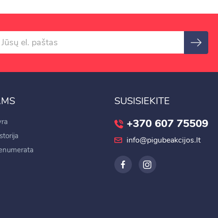
AMS
SUSISIEKITE
+370 607 75509
ra
torija
info@pigubeakcijos.lt
renumerata