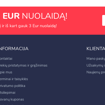
 EUR
NUOLAIDĄ!
ir iš kart gauk 3 Eur nuolaidą!
INFORMACIJA
KLIENT
ontaktai
Mano pasky
rekių pristatymas ir grąžinimas
Užsakymų is
pie mus
Naujienų p
erminai ir taisyklės
rivatumo politika
tsiliepimai
ovanų kuponas