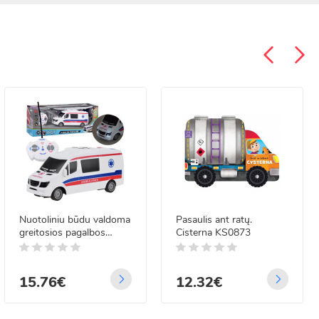
Nuotoliniu būdu valdoma
Pasaulis ant ratų.
greitosios pagalbos
Cisterna KS0873
mašina RC0607
15.76€
12.32€