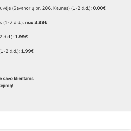
vėje (Savanorių pr. 286, Kaunas) (1-2 d.d.):
0.00€
 (1-2 d.d.):
nuo 3.99€
 d.d.):
1.99€
1-2 d.d.):
1.99€
 savo klientams
kėjimą!