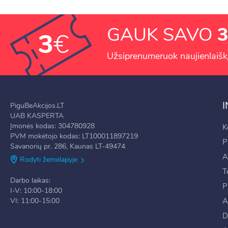
GAUK SAVO
3
3
€
Užsiprenumeruok naujienlaiškį 
PiguBeAkcijos.LT
UAB KASPERTA
Įmonės kodas: 304780928
K
PVM mokėtojo kodas: LT100011897219
P
Savanorių pr. 286, Kaunas LT-49474
A
Rodyti žemėlapyje
T
Darbo laikas:
P
I-V: 10:00-18:00
VI: 11:00-15:00
A
D