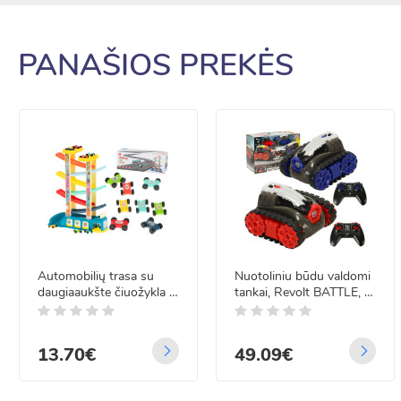
PANAŠIOS PREKĖS
Automobilių trasa su
Nuotoliniu būdu valdomi
daugiaaukšte čiuožykla ir
tankai, Revolt BATTLE, 2
garažu, 7 lygių, 8
vnt.
automobiliai
13.70€
49.09€