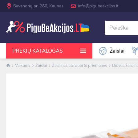
Savanorių pr. 286, Kaunas
info@pigubeakcijos.lt
Žaislai
PREKIŲ KATALOGAS
Vaikams
Žaislai
Žaislinės transporto priemonės
Didelis žaislin