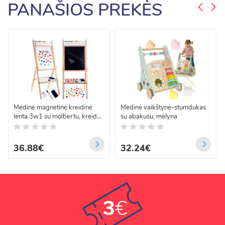
PANAŠIOS PREKĖS
Medinė magnetinė kreidinė
Medinė vaikštynė-stumdukas
lenta 3w1 su molbertu, kreida
su abakusu, mėlyna
ir flomasteriais TA0096
36.88€
32.24€
3
€