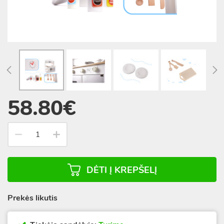
58.80€
DĖTI Į KREPŠELĮ
Prekės likutis