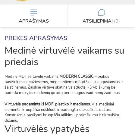
APRAŠYMAS
ATSILIEPIMAI
(0)
PREKĖS APRAŠYMAS
Medinė virtuvėlė vaikams su
priedais
Medinė MDF virtuvėlė vaikams
MODERN CLASSIC
– puikus
pasirinkimas mažiesiems, mėgstantiems mėgdžioti suaugusiuosius ir
žaisti namus. Žaislinė virtuvė skatina vaizduotę, kūrybiškumą bei
padeda mokytis kasdienių įpročių per smagius vaidmenų žaidimus.
Virtuvėlė pagaminta iš MDF, plastiko ir medienos.
Visi mediniai
elementai kruopščiai nušlifuoti ir padengti netoksiškais dažais.
Konstrukcija pasižymi kruopščiu atlikimu, praktiškumu ir tikrovišku
dizainu.
Virtuvėlės ypatybės