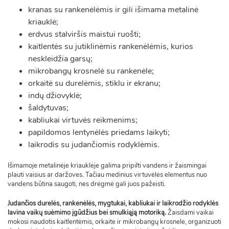
kranas su rankenėlėmis ir gili išimama metalinė
kriauklė;
erdvus stalviršis maistui ruošti;
kaitlentės su jutiklinėmis rankenėlėmis, kurios
neskleidžia garsų;
mikrobangų krosnelė su rankenėle;
orkaitė su durelėmis, stiklu ir ekranu;
indų džiovyklė;
šaldytuvas;
kabliukai virtuvės reikmenims;
papildomos lentynėlės priedams laikyti;
laikrodis su judančiomis rodyklėmis.
Išimamoje metalinėje kriauklėje galima pripilti vandens ir žaismingai
plauti vaisius ar daržoves. Tačiau medinius virtuvėlės elementus nuo
vandens būtina saugoti, nes drėgmė gali juos pažeisti.
Judančios durelės, rankenėlės, mygtukai, kabliukai ir laikrodžio rodyklės
lavina vaikų suėmimo įgūdžius bei smulkiąją motoriką.
Žaisdami vaikai
mokosi naudotis kaitlentėmis, orkaite ir mikrobangų krosnele, organizuoti