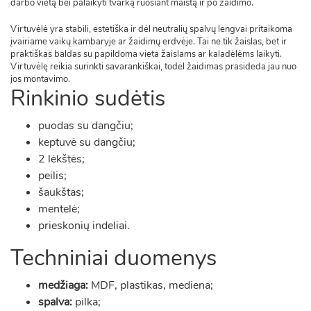
darbo vietą bei palaikyti tvarką ruošiant maistą ir po žaidimo.
Virtuvėlė yra stabili, estetiška ir dėl neutralių spalvų lengvai pritaikoma
įvairiame vaikų kambaryje ar žaidimų erdvėje. Tai ne tik žaislas, bet ir
praktiškas baldas su papildoma vieta žaislams ar kaladėlėms laikyti.
Virtuvėlę reikia surinkti savarankiškai, todėl žaidimas prasideda jau nuo
jos montavimo.
Rinkinio sudėtis
puodas su dangčiu;
keptuvė su dangčiu;
2 lėkštės;
peilis;
šaukštas;
mentelė;
prieskonių indeliai.
Techniniai duomenys
medžiaga:
MDF, plastikas, mediena;
spalva:
pilka;