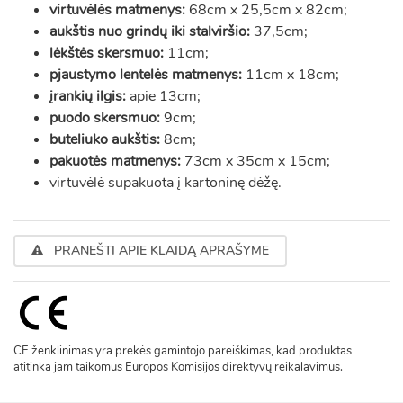
virtuvėlės matmenys:
68cm x 25,5cm x 82cm;
aukštis nuo grindų iki stalviršio:
37,5cm;
lėkštės skersmuo:
11cm;
pjaustymo lentelės matmenys:
11cm x 18cm;
įrankių ilgis:
apie 13cm;
puodo skersmuo:
9cm;
buteliuko aukštis:
8cm;
pakuotės matmenys:
73cm x 35cm x 15cm;
virtuvėlė supakuota į kartoninę dėžę.
PRANEŠTI APIE KLAIDĄ APRAŠYME
CE ženklinimas yra prekės gamintojo pareiškimas, kad produktas
atitinka jam taikomus Europos Komisijos direktyvų reikalavimus.