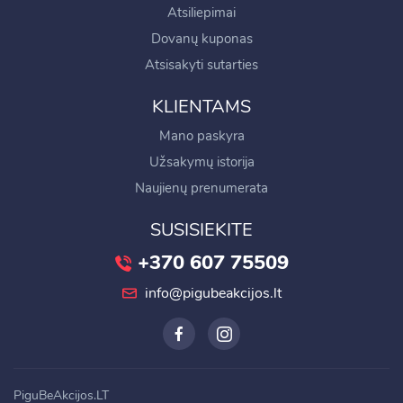
Atsiliepimai
Dovanų kuponas
Atsisakyti sutarties
KLIENTAMS
Mano paskyra
Užsakymų istorija
Naujienų prenumerata
SUSISIEKITE
+370 607 75509
info@pigubeakcijos.lt
PiguBeAkcijos.LT