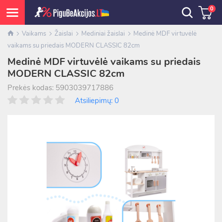
0
Vaikams
Žaislai
Mediniai žaislai
Medinė MDF virtuvėlė
vaikams su priedais MODERN CLASSIC 82cm
Medinė MDF virtuvėlė vaikams su priedais
MODERN CLASSIC 82cm
Prekės kodas: 5903039717886
Atsiliepimų: 0