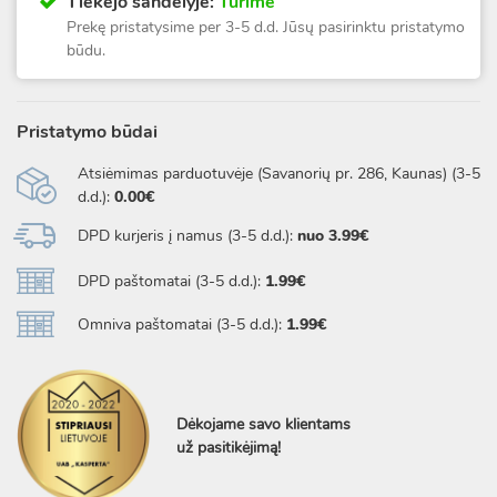
Tiekėjo sandėlyje:
Turime
Prekę pristatysime per 3-5 d.d. Jūsų pasirinktu pristatymo
būdu.
Pristatymo būdai
Atsiėmimas parduotuvėje (Savanorių pr. 286, Kaunas) (3-5
d.d.):
0.00€
DPD kurjeris į namus (3-5 d.d.):
nuo 3.99€
DPD paštomatai (3-5 d.d.):
1.99€
Omniva paštomatai (3-5 d.d.):
1.99€
Dėkojame savo klientams
už pasitikėjimą!