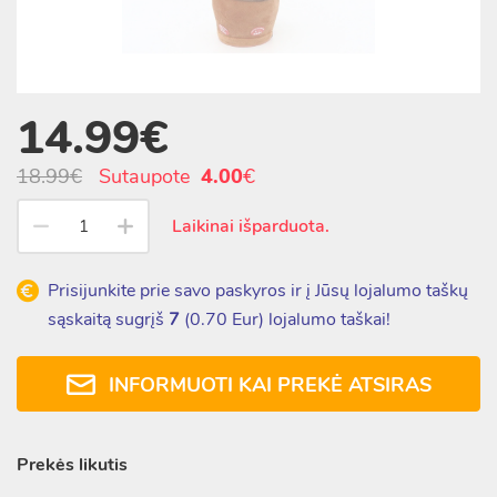
14.99€
18.99€
Sutaupote
4.00
€
Laikinai išparduota.
Prisijunkite prie savo paskyros ir į Jūsų lojalumo taškų
sąskaitą sugrįš
7
(
0.70
Eur) lojalumo taškai!
INFORMUOTI KAI PREKĖ ATSIRAS
Prekės likutis