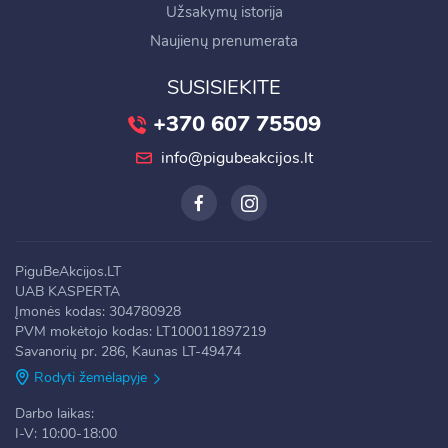
Užsakymų istorija
Naujienų prenumerata
SUSISIEKITE
+370 607 75509
info@pigubeakcijos.lt
PiguBeAkcijos.LT
UAB KASPERTA
Įmonės kodas: 304780928
PVM mokėtojo kodas: LT100011897219
Savanorių pr. 286, Kaunas LT-49474
Rodyti žemėlapyje
Darbo laikas:
I-V: 10:00-18:00