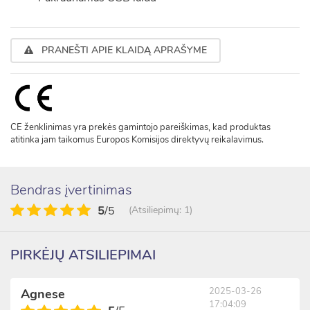
PRANEŠTI APIE KLAIDĄ APRAŠYME
CE ženklinimas yra prekės gamintojo pareiškimas, kad produktas
atitinka jam taikomus Europos Komisijos direktyvų reikalavimus.
Bendras įvertinimas
5
/5
(Atsiliepimų: 1)
PIRKĖJŲ ATSILIEPIMAI
2025-03-26
Agnese
17:04:09