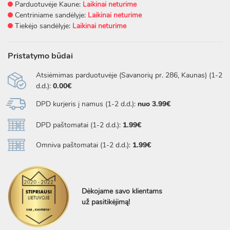
Parduotuvėje Kaune:
Laikinai neturime
Centriniame sandėlyje:
Laikinai neturime
Tiekėjo sandėlyje:
Laikinai neturime
Pristatymo būdai
Atsiėmimas parduotuvėje (Savanorių pr. 286, Kaunas) (1-2
d.d.):
0.00€
DPD kurjeris į namus (1-2 d.d.):
nuo 3.99€
DPD paštomatai (1-2 d.d.):
1.99€
Omniva paštomatai (1-2 d.d.):
1.99€
Dėkojame savo klientams
už pasitikėjimą!