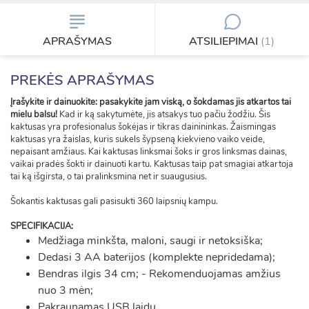
APRAŠYMAS
ATSILIEPIMAI
(1)
PREKĖS APRAŠYMAS
Įrašykite ir dainuokite: pasakykite jam viską, o šokdamas jis atkartos tai
mielu balsu!
Kad ir ką sakytumėte, jis atsakys tuo pačiu žodžiu. Šis
kaktusas yra profesionalus šokėjas ir tikras dainininkas. Žaismingas
kaktusas yra žaislas, kuris sukels šypseną kiekvieno vaiko veide,
nepaisant amžiaus. Kai kaktusas linksmai šoks ir gros linksmas dainas,
vaikai pradės šokti ir dainuoti kartu. Kaktusas taip pat smagiai atkartoja
tai ką išgirsta, o tai pralinksmina net ir suaugusius.
Šokantis kaktusas gali pasisukti 360 laipsnių kampu.
SPECIFIKACIJA:
Medžiaga minkšta, maloni, saugi ir netoksiška;
Dedasi 3 AA baterijos (komplekte nepridedama);
Bendras ilgis 34 cm; - Rekomenduojamas amžius
nuo 3 mėn;
Pakraunamas USB laidu