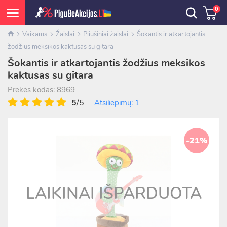
0
Vaikams
Žaislai
Pliušiniai žaislai
Šokantis ir atkartojantis
žodžius meksikos kaktusas su gitara
Šokantis ir atkartojantis žodžius meksikos
kaktusas su gitara
Prekės kodas: 8969
5
/5
Atsiliepimų: 1
-21%
LAIKINAI IŠPARDUOTA