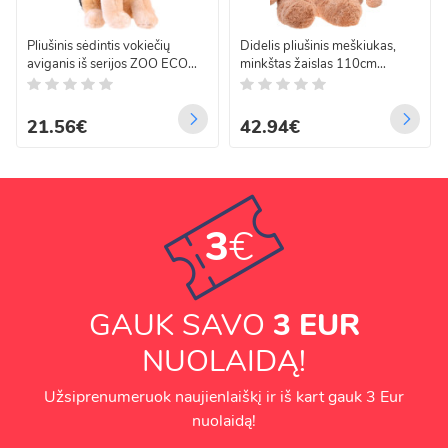
Pliušinis sėdintis vokiečių
Didelis pliušinis meškiukas,
aviganis iš serijos ZOO ECO
minkštas žaislas 110cm
friendly, 20 cm, 13474
BENEK ZA5332 CB
21.56€
42.94€
3
€
GAUK SAVO
3 EUR
NUOLAIDĄ!
Užsiprenumeruok naujienlaiškį ir iš kart gauk 3 Eur
nuolaidą!