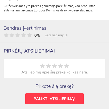
CE ženklinimas yra prekės gamintojo pareiškimas, kad produktas
atitinka jam taikomus Europos Komisijos direktyvų reikalavimus.
Bendras įvertinimas
0
/5
(Atsiliepimų: 0)
PIRKĖJŲ ATSILIEPIMAI
Atsiliepimų apie šią prekę kol kas nėra.
Pirkote šią prekę?
PALIKTI ATSILIEPIMĄ*