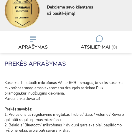
Dėkojame savo klientams
už pasitikėjimą!
APRAŠYMAS
ATSILIEPIMAI
(0)
PREKĖS APRAŠYMAS
Karaokė- bluetooth mikrofonas Wster 669 – smagus, bevielis karaokė
mikrofonas smagiems vakarams su draugais ar šeima.Puiki
pramoga,kuri nudžiugins kiekviena.
Puikiai tinka dovanai!
Prekės savybės:
1. Profesionalus reguliavimo mygtukas Treble / Bass / Volume / Reverb
gali būti reguliuojamas mikrofonu.
2. Belaidis “Bluetooth” mikrofonas ir dvigubi garsiakalbiai, papildomo
ryšio nereikia, groja pati savarankiškai.