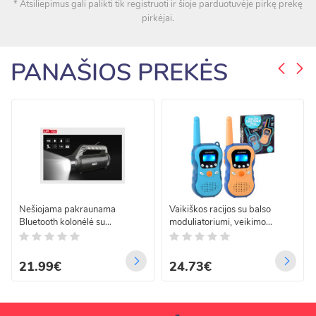
* Atsiliepimus gali palikti tik registruoti ir šioje parduotuvėje pirkę prekę
pirkėjai.
PANAŠIOS PREKĖS
Nešiojama pakraunama
Vaikiškos racijos su balso
Bluetooth kolonėlė su
moduliatoriumi, veikimo
žibintuvėliu - prožektoriumi ir
nuotolis apie 3 km, ZA4300
saulės kolektoriumi
21.99€
24.73€