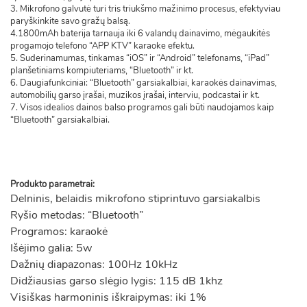
3. Mikrofono galvutė turi tris triukšmo mažinimo procesus, efektyviau
paryškinkite savo gražų balsą.
4.1800mAh baterija tarnauja iki 6 valandų dainavimo, mėgaukitės
progamojo telefono “APP KTV” karaoke efektu.
5. Suderinamumas, tinkamas “iOS” ir “Android” telefonams, “iPad”
planšetiniams kompiuteriams, “Bluetooth” ir kt.
6. Daugiafunkciniai: “Bluetooth” garsiakalbiai, karaokės dainavimas,
automobilių garso įrašai, muzikos įrašai, interviu, podcastai ir kt.
7. Visos idealios dainos balso programos gali būti naudojamos kaip
“Bluetooth” garsiakalbiai.
Produkto parametrai:
Delninis, belaidis mikrofono stiprintuvo garsiakalbis
Ryšio metodas: “Bluetooth”
Programos: karaokė
Išėjimo galia: 5w
Dažnių diapazonas: 100Hz 10kHz
Didžiausias garso slėgio lygis: 115 dB 1khz
Visiškas harmoninis iškraipymas: iki 1%