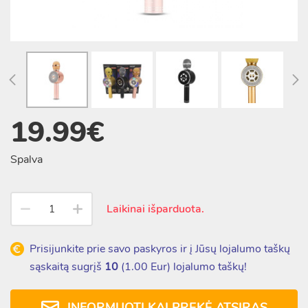
19.99€
Spalva
Laikinai išparduota.
Prisijunkite prie savo paskyros ir į Jūsų lojalumo taškų
sąskaitą sugrįš
10
(
1.00
Eur) lojalumo taškų!
INFORMUOTI KAI PREKĖ ATSIRAS