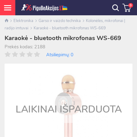
0
Elektronika
Garso ir vaizdo technika
Kolonėlės, mikrofonai |
radijo imtuvai
Karaokė - bluetooth mikrofonas WS-669
Karaokė - bluetooth mikrofonas WS-669
Prekės kodas: 2188
Atsiliepimų: 0
LAIKINAI IŠPARDUOTA