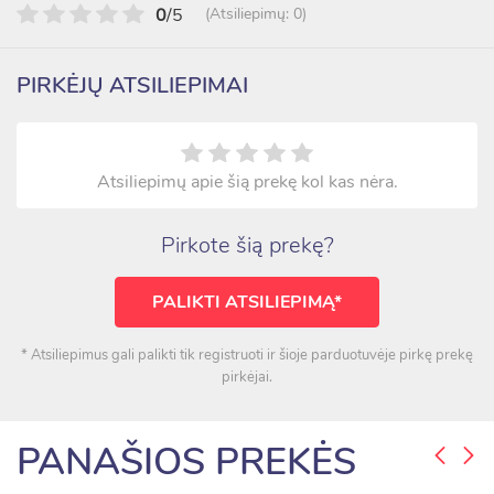
0
/5
(Atsiliepimų: 0)
PIRKĖJŲ ATSILIEPIMAI
Atsiliepimų apie šią prekę kol kas nėra.
Pirkote šią prekę?
PALIKTI ATSILIEPIMĄ*
* Atsiliepimus gali palikti tik registruoti ir šioje parduotuvėje pirkę prekę
pirkėjai.
PANAŠIOS PREKĖS