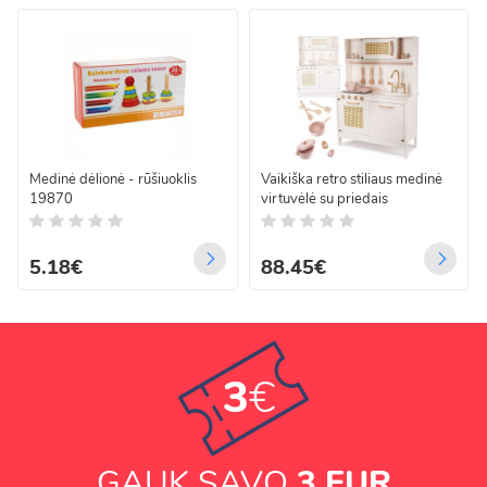
Medinė dėlionė - rūšiuoklis
Vaikiška retro stiliaus medinė
19870
virtuvėlė su priedais
5.18€
88.45€
3
€
GAUK SAVO
3 EUR