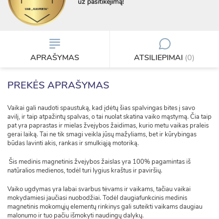
už pasitikėjimą!
APRAŠYMAS
ATSILIEPIMAI
(0)
PREKĖS APRAŠYMAS
Vaikai gali naudoti spaustuką, kad įdėtų šias spalvingas bites į savo
avilį, ir taip atpažintų spalvas, o tai nuolat skatina vaiko mąstymą. Čia taip
pat yra paprastas ir mielas žvejybos žaidimas, kurio metu vaikas praleis
gerai laiką. Tai ne tik smagi veikla jūsų mažyliams, bet ir kūrybingas
būdas lavinti akis, rankas ir smulkiąją motoriką.
Šis medinis magnetinis žvejybos žaislas yra 100% pagamintas iš
natūralios medienos, todėl turi lygius kraštus ir paviršių.
Vaiko ugdymas yra labai svarbus tėvams ir vaikams, tačiau vaikai
mokydamiesi jaučiasi nuobodžiai. Todėl daugiafunkcinis medinis
magnetinis mokomųjų elementų rinkinys gali suteikti vaikams daugiau
malonumo ir tuo pačiu išmokyti naudingų dalykų.