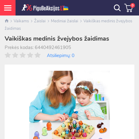
0
Vaikams
Žaislai
Mediniai žaislai
Vaikiškas medinis žvejybos
žaidimas
Vaikiškas medinis žvejybos žaidimas
Prekės kodas: 6440492461905
Atsiliepimų: 0