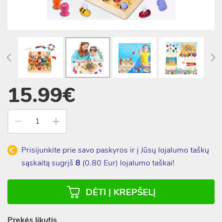
15.99€
Prisijunkite prie savo paskyros ir į Jūsų lojalumo taškų
sąskaitą sugrįš
8
(
0.80
Eur) lojalumo taškai!
DĖTI Į KREPŠELĮ
Prekės likutis